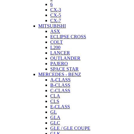
6
CX-3
CX-5
CX-7
MITSUBISHI
ASX
ECLIPSE CROSS
COLT
L200
LANCER
OUTLANDER
PAJERO
SPACE STAR
MERCEDES - BENZ
A-CLASS
B-CLASS
C-CLASS
CLA
CLS
E-CLASS
GL
GLA
GLC
GLE / GLE COUPE
GLK