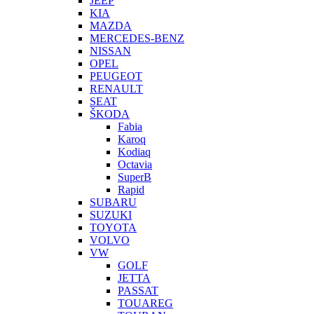
JEEP
KIA
MAZDA
MERCEDES-BENZ
NISSAN
OPEL
PEUGEOT
RENAULT
SEAT
ŠKODA
Fabia
Karoq
Kodiaq
Octavia
SuperB
Rapid
SUBARU
SUZUKI
TOYOTA
VOLVO
VW
GOLF
JETTA
PASSAT
TOUAREG