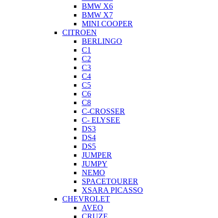
BMW X6
BMW X7
MINI COOPER
CITROEN
BERLINGO
C1
C2
C3
C4
C5
C6
C8
C-CROSSER
C- ELYSEE
DS3
DS4
DS5
JUMPER
JUMPY
NEMO
SPACETOURER
XSARA PICASSO
CHEVROLET
AVEO
CRUZE