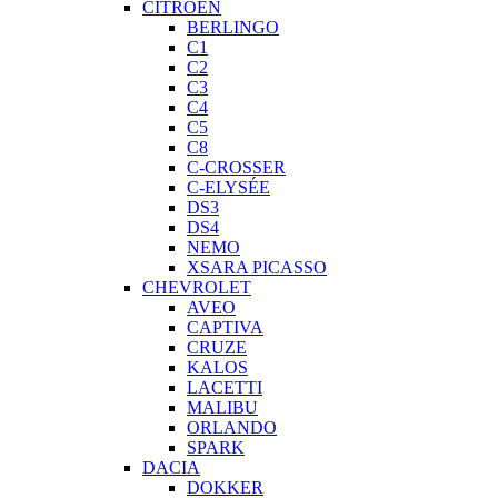
CITROEN
BERLINGO
C1
C2
C3
C4
C5
C8
C-CROSSER
C-ELYSÉE
DS3
DS4
NEMO
XSARA PICASSO
CHEVROLET
AVEO
CAPTIVA
CRUZE
KALOS
LACETTI
MALIBU
ORLANDO
SPARK
DACIA
DOKKER