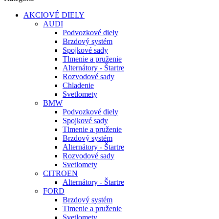
AKCIOVÉ DIELY
AUDI
Podvozkové diely
Brzdový systém
Spojkové sady
Tlmenie a pruženie
Alternátory - Štartre
Rozvodové sady
Chladenie
Svetlomety
BMW
Podvozkové diely
Spojkové sady
Tlmenie a pruženie
Brzdový systém
Alternátory - Štartre
Rozvodové sady
Svetlomety
CITROEN
Alternátory - Štartre
FORD
Brzdový systém
Tlmenie a pruženie
Svetlomety