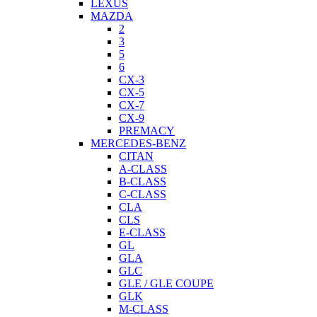
LEXUS
MAZDA
2
3
5
6
CX-3
CX-5
CX-7
CX-9
PREMACY
MERCEDES-BENZ
CITAN
A-CLASS
B-CLASS
C-CLASS
CLA
CLS
E-CLASS
GL
GLA
GLC
GLE / GLE COUPE
GLK
M-CLASS