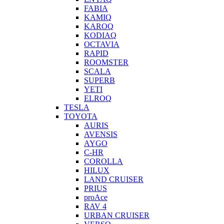
FABIA
KAMIQ
KAROQ
KODIAQ
OCTAVIA
RAPID
ROOMSTER
SCALA
SUPERB
YETI
ELROQ
TESLA
TOYOTA
AURIS
AVENSIS
AYGO
C-HR
COROLLA
HILUX
LAND CRUISER
PRIUS
proAce
RAV 4
URBAN CRUISER