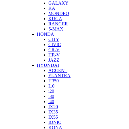
GALAXY
KA
MONDEO
KUGA
RANGER
S-MAX
HONDA
CITY
CIVIC
CR-V
HR-V
JAZZ
HYUNDAI
ACCENT
ELANTRA
H350
I10
i20
i30
i40
IX20
IX35
IX55
IONIQ
KONA