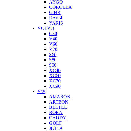
AYGO
COROLLA
C-HR
RAV 4
YARIS
VOLVO
C30
V40
V60
V70
S60
S80
S90
XC40
XC60
XC70
XC90
VW
AMAROK
ARTEON
BEETLE
BORA
CADDY
GOLF
JETTA