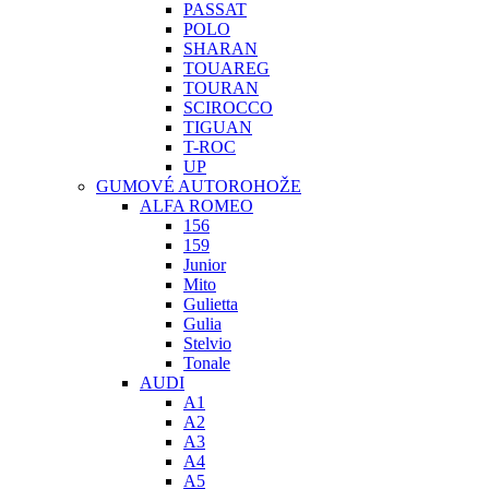
PASSAT
POLO
SHARAN
TOUAREG
TOURAN
SCIROCCO
TIGUAN
T-ROC
UP
GUMOVÉ AUTOROHOŽE
ALFA ROMEO
156
159
Junior
Mito
Gulietta
Gulia
Stelvio
Tonale
AUDI
A1
A2
A3
A4
A5