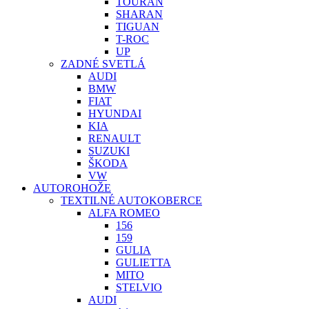
TOURAN
SHARAN
TIGUAN
T-ROC
UP
ZADNÉ SVETLÁ
AUDI
BMW
FIAT
HYUNDAI
KIA
RENAULT
SUZUKI
ŠKODA
VW
AUTOROHOŽE
TEXTILNÉ AUTOKOBERCE
ALFA ROMEO
156
159
GULIA
GULIETTA
MITO
STELVIO
AUDI