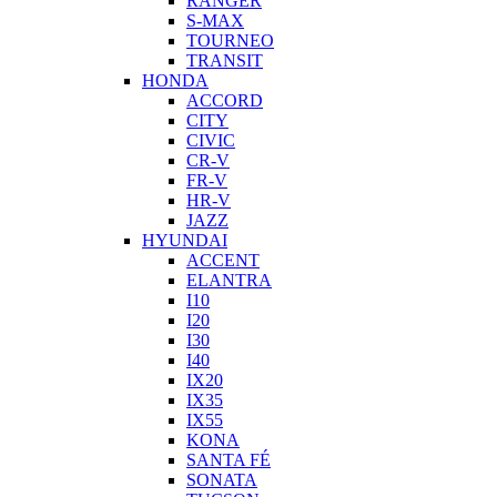
RANGER
S-MAX
TOURNEO
TRANSIT
HONDA
ACCORD
CITY
CIVIC
CR-V
FR-V
HR-V
JAZZ
HYUNDAI
ACCENT
ELANTRA
I10
I20
I30
I40
IX20
IX35
IX55
KONA
SANTA FÉ
SONATA