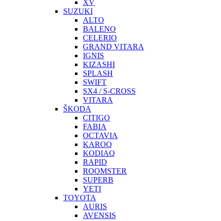
XV
SUZUKI
ALTO
BALENO
CELERIO
GRAND VITARA
IGNIS
KIZASHI
SPLASH
SWIFT
SX4 / S-CROSS
VITARA
ŠKODA
CITIGO
FABIA
OCTAVIA
KAROQ
KODIAQ
RAPID
ROOMSTER
SUPERB
YETI
TOYOTA
AURIS
AVENSIS