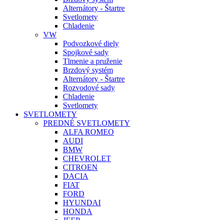
Alternátory - Štartre
Svetlomety
Chladenie
VW
Podvozkové diely
Spojkové sady
Tlmenie a pruženie
Brzdový systém
Alternátory - Štartre
Rozvodové sady
Chladenie
Svetlomety
SVETLOMETY
PREDNÉ SVETLOMETY
ALFA ROMEO
AUDI
BMW
CHEVROLET
CITROEN
DACIA
FIAT
FORD
HYUNDAI
HONDA