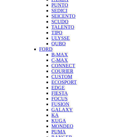
PUNTO
SEDICI
SEICENTO
SCUDO
TALENTO
TIPO
ULYSSE
QUBO
FORD
B-MAX
C-MAX
CONNECT
COURIER
CUSTOM
ECOSPORT
EDGE
FIESTA
FOCUS
FUSION
GALAXY
KA
KUGA
MONDEO
PUMA