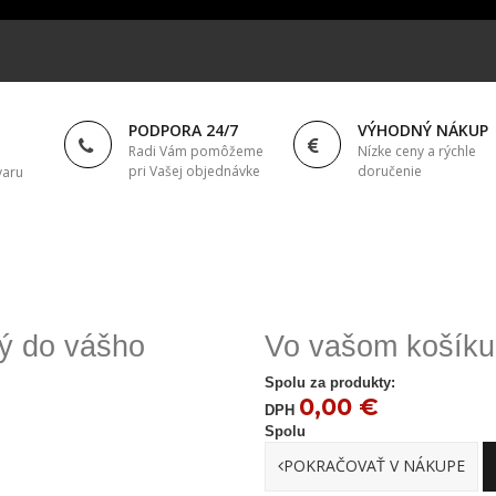
PODPORA 24/7
VÝHODNÝ NÁKUP
Radi Vám pomôžeme
Nízke ceny a rýchle
pri Vašej objednávke
doručenie
varu
ný do vášho
Vo vašom košíku 
Spolu za produkty:
0,00 €
DPH
Spolu
POKRAČOVAŤ V NÁKUPE