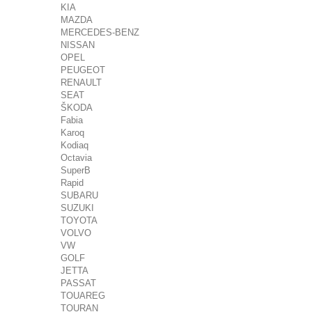
KIA
MAZDA
MERCEDES-BENZ
NISSAN
OPEL
PEUGEOT
RENAULT
SEAT
ŠKODA
Fabia
Karoq
Kodiaq
Octavia
SuperB
Rapid
SUBARU
SUZUKI
TOYOTA
VOLVO
VW
GOLF
JETTA
PASSAT
TOUAREG
TOURAN