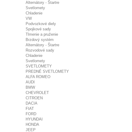
Alternátory - Štartre
Svetlomety
Chladenie
VW
Podvozkové diely
Spojkové sady
Tlmenie a pruženie
Brzdový systém
Alternátory - Štartre
Rozvodové sady
Chladenie
Svetlomety
SVETLOMETY
PREDNÉ SVETLOMETY
ALFA ROMEO
AUDI
BMW
CHEVROLET
CITROEN
DACIA
FIAT
FORD
HYUNDAI
HONDA
JEEP