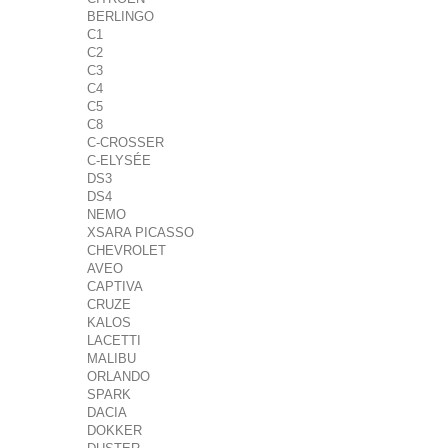
BERLINGO
C1
C2
C3
C4
C5
C8
C-CROSSER
C-ELYSÉE
DS3
DS4
NEMO
XSARA PICASSO
CHEVROLET
AVEO
CAPTIVA
CRUZE
KALOS
LACETTI
MALIBU
ORLANDO
SPARK
DACIA
DOKKER