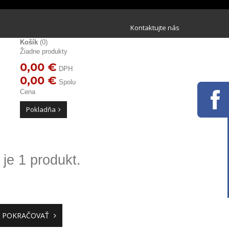
Kontaktujte nás
Košík
(0)
Žiadne produkty
0,00 €
DPH
0,00 €
Spolu
Cena
Pokladňa
je 1 produkt.
POKRAČOVAŤ