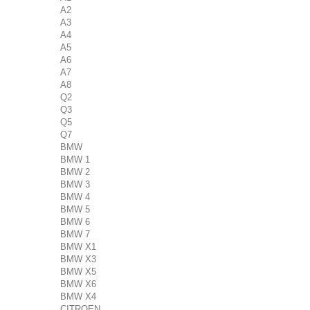
A2
A3
A4
A5
A6
A7
A8
Q2
Q3
Q5
Q7
BMW
BMW 1
BMW 2
BMW 3
BMW 4
BMW 5
BMW 6
BMW 7
BMW X1
BMW X3
BMW X5
BMW X6
BMW X4
CITROEN