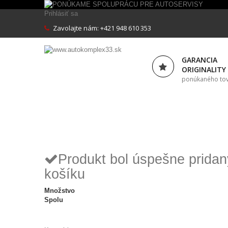
Prihlásiť sa
Zavolajte nám:
+421 948 610 353
GARANCIA
ORIGINALITY
ponúkaného to
Produkt bol úspešne prida
košíku
Množstvo
Spolu