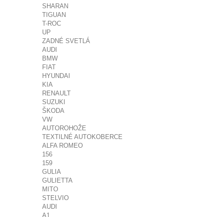
SHARAN
TIGUAN
T-ROC
UP
ZADNÉ SVETLÁ
AUDI
BMW
FIAT
HYUNDAI
KIA
RENAULT
SUZUKI
ŠKODA
VW
AUTOROHOŽE
TEXTILNÉ AUTOKOBERCE
ALFA ROMEO
156
159
GULIA
GULIETTA
MITO
STELVIO
AUDI
A1