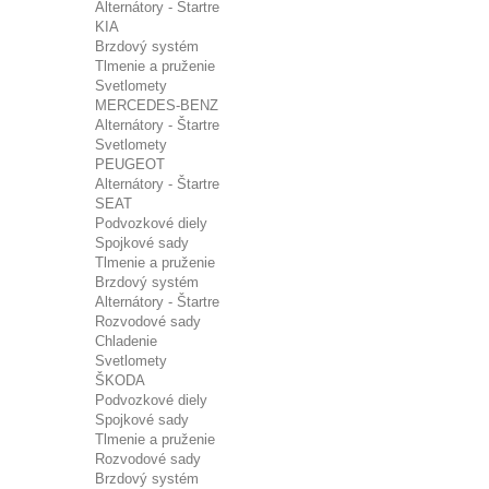
Alternátory - Štartre
KIA
Brzdový systém
Tlmenie a pruženie
Svetlomety
MERCEDES-BENZ
Alternátory - Štartre
Svetlomety
PEUGEOT
Alternátory - Štartre
SEAT
Podvozkové diely
Spojkové sady
Tlmenie a pruženie
Brzdový systém
Alternátory - Štartre
Rozvodové sady
Chladenie
Svetlomety
ŠKODA
Podvozkové diely
Spojkové sady
Tlmenie a pruženie
Rozvodové sady
Brzdový systém