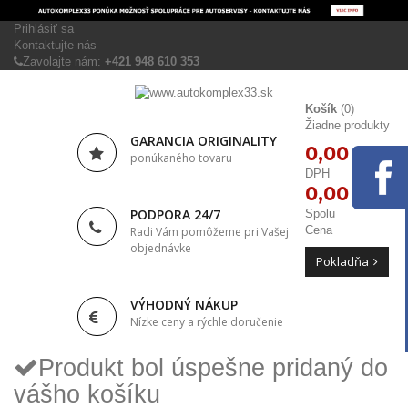
Prihlásiť sa
Kontaktujte nás
Zavolajte nám:
+421 948 610 353
Košík
(0)
Žiadne produkty
GARANCIA ORIGINALITY
0,00 €
ponúkaného tovaru
DPH
0,00 €
PODPORA 24/7
Spolu
Cena
Radi Vám pomôžeme pri Vašej
objednávke
Pokladňa
VÝHODNÝ NÁKUP
Nízke ceny a rýchle doručenie
Produkt bol úspešne pridaný do
vášho košíku