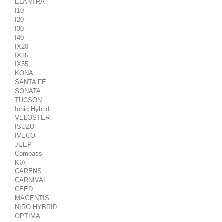
ELANTRA
I10
I20
I30
I40
IX20
IX35
IX55
KONA
SANTA FÉ
SONATA
TUCSON
Ioniq Hybrid
VELOSTER
ISUZU
IVECO
JEEP
Compass
KIA
CARENS
CARNIVAL
CEED
MAGENTIS
NIRO HYBRID
OPTIMA