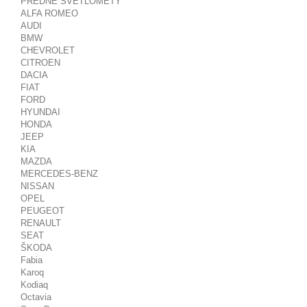
PREDNÉ SVETLOMETY
ALFA ROMEO
AUDI
BMW
CHEVROLET
CITROEN
DACIA
FIAT
FORD
HYUNDAI
HONDA
JEEP
KIA
MAZDA
MERCEDES-BENZ
NISSAN
OPEL
PEUGEOT
RENAULT
SEAT
ŠKODA
Fabia
Karoq
Kodiaq
Octavia