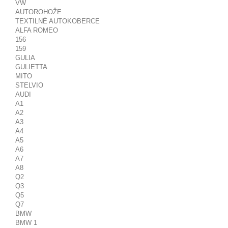
VW
AUTOROHOŽE
TEXTILNÉ AUTOKOBERCE
ALFA ROMEO
156
159
GULIA
GULIETTA
MITO
STELVIO
AUDI
A1
A2
A3
A4
A5
A6
A7
A8
Q2
Q3
Q5
Q7
BMW
BMW 1