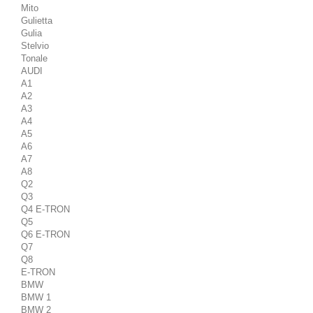
Mito
Gulietta
Gulia
Stelvio
Tonale
AUDI
A1
A2
A3
A4
A5
A6
A7
A8
Q2
Q3
Q4 E-TRON
Q5
Q6 E-TRON
Q7
Q8
E-TRON
BMW
BMW 1
BMW 2