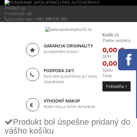
Prihlásiť sa
Kontaktujte nás
Zavolajte nám:
+421 948 610 353
Košík
(0)
Žiadne produkty
GARANCIA ORIGINALITY
0,00 €
ponúkaného tovaru
DPH
0,00 €
PODPORA 24/7
Spolu
Cena
Radi Vám pomôžeme pri Vašej
objednávke
Pokladňa
VÝHODNÝ NÁKUP
Nízke ceny a rýchle doručenie
Produkt bol úspešne pridaný do
vášho košíku