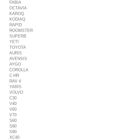
FABIA
OCTAVIA
KAROQ
KODIAQ
RAPID
ROOMSTER
SUPERB
YETI
TOYOTA
AURIS
AVENSIS
AYGO
COROLLA
C-HR
RAV 4
YARIS
VOLVO
C30
V40
V60
V70
S60
S80
S90
XC40