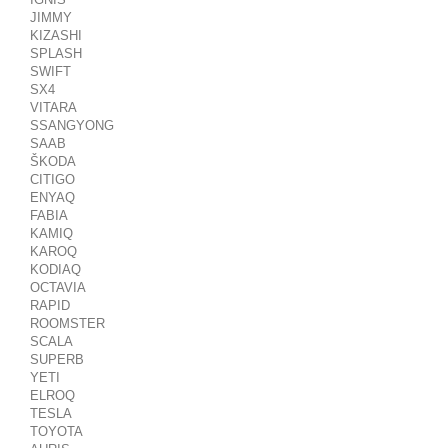
JIMMY
KIZASHI
SPLASH
SWIFT
SX4
VITARA
SSANGYONG
SAAB
ŠKODA
CITIGO
ENYAQ
FABIA
KAMIQ
KAROQ
KODIAQ
OCTAVIA
RAPID
ROOMSTER
SCALA
SUPERB
YETI
ELROQ
TESLA
TOYOTA