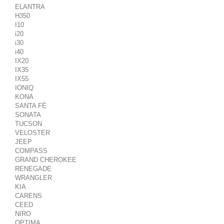
ELANTRA
H350
I10
i20
i30
i40
IX20
IX35
IX55
IONIQ
KONA
SANTA FÉ
SONATA
TUCSON
VELOSTER
JEEP
COMPASS
GRAND CHEROKEE
RENEGADE
WRANGLER
KIA
CARENS
CEED
NIRO
OPTIMA