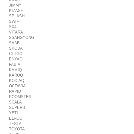
JIMMY
KIZASHI
SPLASH
SWIFT
SX4
VITARA
SSANGYONG
SAAB
ŠKODA
CITIGO
ENYAQ
FABIA
KAMIQ
KAROQ
KODIAQ
OCTAVIA
RAPID
ROOMSTER
SCALA
SUPERB
YETI
ELROQ
TESLA
TOYOTA