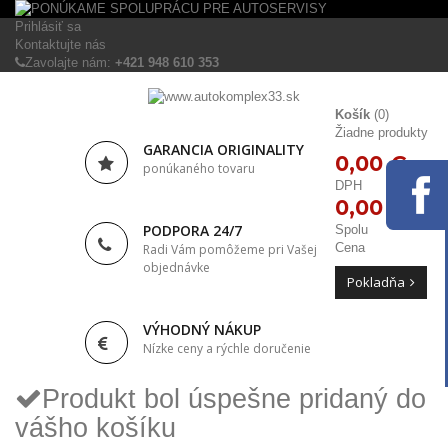
Prihlásiť sa
Kontaktujte nás
Zavolajte nám:
+421 948 610 353
Košík
(0)
Žiadne produkty
GARANCIA ORIGINALITY
0,00 €
ponúkaného tovaru
DPH
0,00 €
PODPORA 24/7
Spolu
Cena
Radi Vám pomôžeme pri Vašej
objednávke
Pokladňa
VÝHODNÝ NÁKUP
Nízke ceny a rýchle doručenie
Produkt bol úspešne pridaný do
vášho košíku