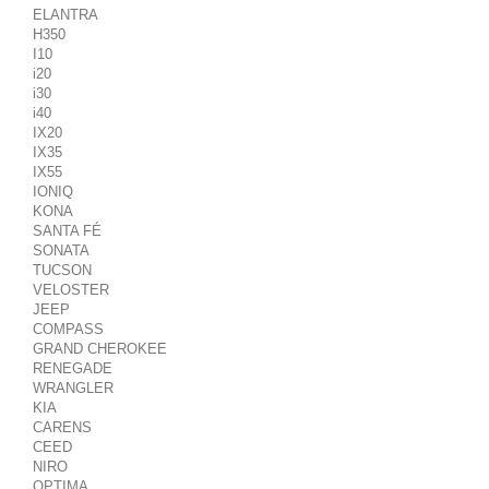
ELANTRA
H350
I10
i20
i30
i40
IX20
IX35
IX55
IONIQ
KONA
SANTA FÉ
SONATA
TUCSON
VELOSTER
JEEP
COMPASS
GRAND CHEROKEE
RENEGADE
WRANGLER
KIA
CARENS
CEED
NIRO
OPTIMA