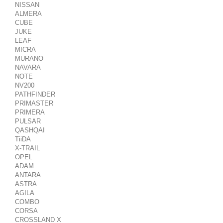
NISSAN
ALMERA
CUBE
JUKE
LEAF
MICRA
MURANO
NAVARA
NOTE
NV200
PATHFINDER
PRIMASTER
PRIMERA
PULSAR
QASHQAI
TiiDA
X-TRAIL
OPEL
ADAM
ANTARA
ASTRA
AGILA
COMBO
CORSA
CROSSLAND X