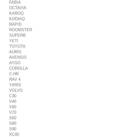
FABIA
OCTAVIA
KAROQ
KODIAQ
RAPID
ROOMSTER
SUPERB
YETI
TOYOTA
AURIS
AVENSIS
AYGO
COROLLA
C-HR
RAV 4
YARIS
VOLVO
C30
V40
V60
V70
S60
S80
S90
XC40