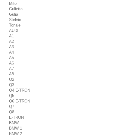
Mito
Gulietta
Gulia
Stelvio
Tonale
AUDI
A1
A2
A3
A4
A5
A6
A7
A8
Q2
Q3
Q4 E-TRON
Q5
Q6 E-TRON
Q7
Q8
E-TRON
BMW
BMW 1
BMW 2