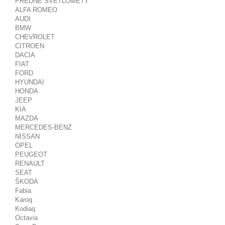
PREDNÉ SVETLOMETY
ALFA ROMEO
AUDI
BMW
CHEVROLET
CITROEN
DACIA
FIAT
FORD
HYUNDAI
HONDA
JEEP
KIA
MAZDA
MERCEDES-BENZ
NISSAN
OPEL
PEUGEOT
RENAULT
SEAT
ŠKODA
Fabia
Karoq
Kodiaq
Octavia