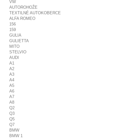
VW
AUTOROHOŽE
TEXTILNÉ AUTOKOBERCE
ALFA ROMEO
156
159
GULIA
GULIETTA
MITO
STELVIO
AUDI
A1
A2
A3
A4
A5
A6
A7
A8
Q2
Q3
Q5
Q7
BMW
BMW 1