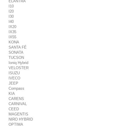
ELANTRA
I10
I20
I30
I40
IX20
IX35
IX55
KONA
SANTA FÉ
SONATA
TUCSON
Ioniq Hybrid
VELOSTER
ISUZU
IVECO
JEEP
Compass
KIA
CARENS
CARNIVAL
CEED
MAGENTIS
NIRO HYBRID
OPTIMA