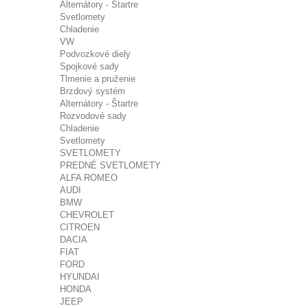
Alternátory - Štartre
Svetlomety
Chladenie
VW
Podvozkové diely
Spojkové sady
Tlmenie a pruženie
Brzdový systém
Alternátory - Štartre
Rozvodové sady
Chladenie
Svetlomety
SVETLOMETY
PREDNÉ SVETLOMETY
ALFA ROMEO
AUDI
BMW
CHEVROLET
CITROEN
DACIA
FIAT
FORD
HYUNDAI
HONDA
JEEP