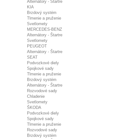
Alternátory - Štartre
KIA
Brzdový systém
Tlmenie a pruženie
Svetlomety
MERCEDES-BENZ
Alternátory - Štartre
Svetlomety
PEUGEOT
Alternátory - Štartre
SEAT
Podvozkové diely
Spojkové sady
Tlmenie a pruženie
Brzdový systém
Alternátory - Štartre
Rozvodové sady
Chladenie
Svetlomety
ŠKODA
Podvozkové diely
Spojkové sady
Tlmenie a pruženie
Rozvodové sady
Brzdový systém