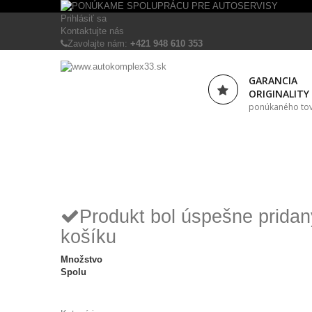
Prihlásiť sa
Kontaktujte nás
Zavolajte nám:
+421 948 610 353
GARANCIA
ORIGINALITY
ponúkaného to
Produkt bol úspešne prida
košíku
Množstvo
Spolu