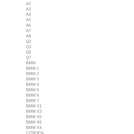
A2
A3
A4
A5
A6
A7
A8
Q2
Q3
Q5
Q7
BMW
BMW 1
BMW 2
BMW 3
BMW 4
BMW 5
BMW 6
BMW 7
BMW X1
BMW X3
BMW X5
BMW X6
BMW X4
CITROEN