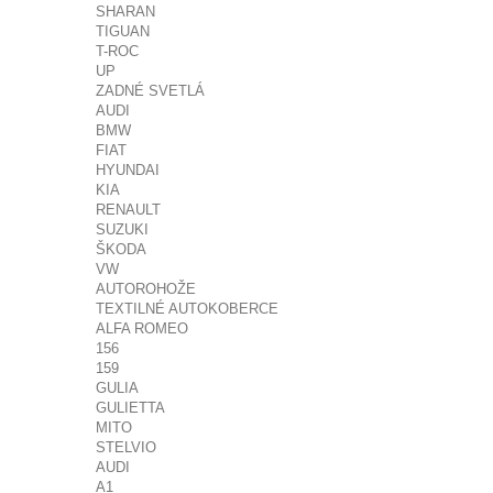
SHARAN
TIGUAN
T-ROC
UP
ZADNÉ SVETLÁ
AUDI
BMW
FIAT
HYUNDAI
KIA
RENAULT
SUZUKI
ŠKODA
VW
AUTOROHOŽE
TEXTILNÉ AUTOKOBERCE
ALFA ROMEO
156
159
GULIA
GULIETTA
MITO
STELVIO
AUDI
A1