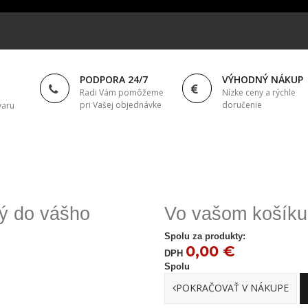
PODPORA 24/7
VÝHODNÝ NÁKUP
Radi Vám pomôžeme
Nízke ceny a rýchle
pri Vašej objednávke
doručenie
varu
ný do vášho
Vo vašom košíku 
Spolu za produkty:
0,00 €
DPH
Spolu
POKRAČOVAŤ V NÁKUPE