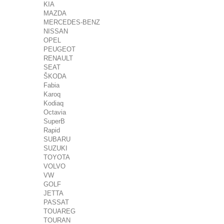
KIA
MAZDA
MERCEDES-BENZ
NISSAN
OPEL
PEUGEOT
RENAULT
SEAT
ŠKODA
Fabia
Karoq
Kodiaq
Octavia
SuperB
Rapid
SUBARU
SUZUKI
TOYOTA
VOLVO
VW
GOLF
JETTA
PASSAT
TOUAREG
TOURAN