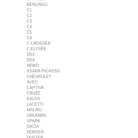
BERLINGO
C1
C2
C3
C4
C5
C8
C-CROSSER
C-ELYSÉE
DS3
DS4
NEMO
XSARA PICASSO
CHEVROLET
AVEO
CAPTIVA
CRUZE
KALOS
LACETTI
MALIBU
ORLANDO
SPARK
DACIA
DOKKER
DUSTER