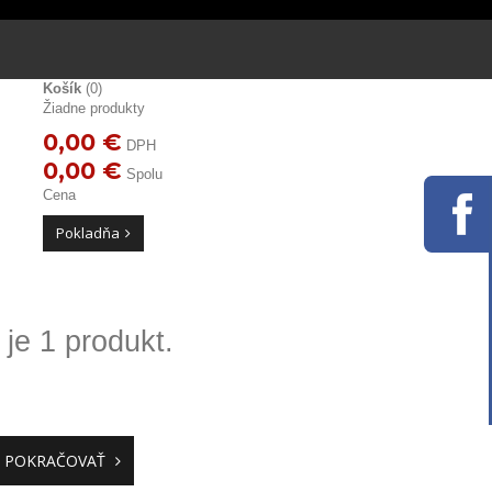
Košík
(0)
Žiadne produkty
0,00 €
DPH
0,00 €
Spolu
Cena
Pokladňa
je 1 produkt.
POKRAČOVAŤ