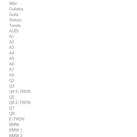
Mito
Gulietta
Gulia
Stelvio
Tonale
AUDI
A1
A2
A3
A4
A5
A6
A7
A8
Q2
Q3
Q4 E-TRON
Q5
Q6 E-TRON
Q7
Q8
E-TRON
BMW
BMW 1
BMW 2