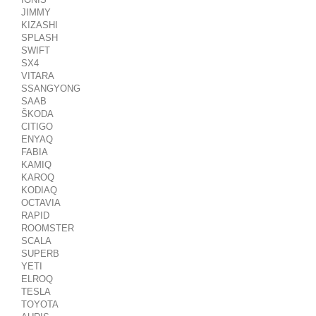
JIMMY
KIZASHI
SPLASH
SWIFT
SX4
VITARA
SSANGYONG
SAAB
ŠKODA
CITIGO
ENYAQ
FABIA
KAMIQ
KAROQ
KODIAQ
OCTAVIA
RAPID
ROOMSTER
SCALA
SUPERB
YETI
ELROQ
TESLA
TOYOTA