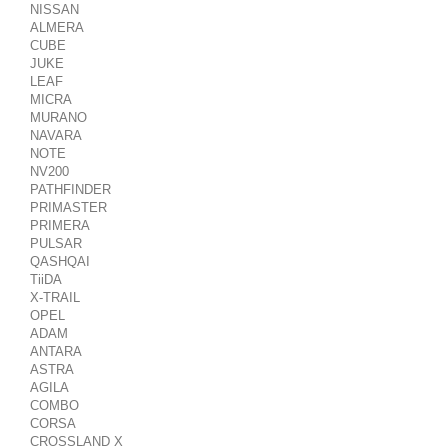
NISSAN
ALMERA
CUBE
JUKE
LEAF
MICRA
MURANO
NAVARA
NOTE
NV200
PATHFINDER
PRIMASTER
PRIMERA
PULSAR
QASHQAI
TiiDA
X-TRAIL
OPEL
ADAM
ANTARA
ASTRA
AGILA
COMBO
CORSA
CROSSLAND X