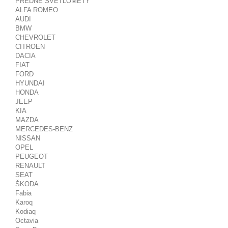
PREDNÉ SVETLOMETY
ALFA ROMEO
AUDI
BMW
CHEVROLET
CITROEN
DACIA
FIAT
FORD
HYUNDAI
HONDA
JEEP
KIA
MAZDA
MERCEDES-BENZ
NISSAN
OPEL
PEUGEOT
RENAULT
SEAT
ŠKODA
Fabia
Karoq
Kodiaq
Octavia