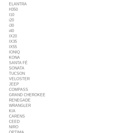
ELANTRA
H350
I10
i20
i30
i40
IX20
IX35
IX55
IONIQ
KONA
SANTA FÉ
SONATA
TUCSON
VELOSTER
JEEP
COMPASS
GRAND CHEROKEE
RENEGADE
WRANGLER
KIA
CARENS
CEED
NIRO
OPTIMA