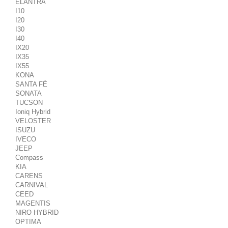
ELANTRA
I10
I20
I30
I40
IX20
IX35
IX55
KONA
SANTA FÉ
SONATA
TUCSON
Ioniq Hybrid
VELOSTER
ISUZU
IVECO
JEEP
Compass
KIA
CARENS
CARNIVAL
CEED
MAGENTIS
NIRO HYBRID
OPTIMA