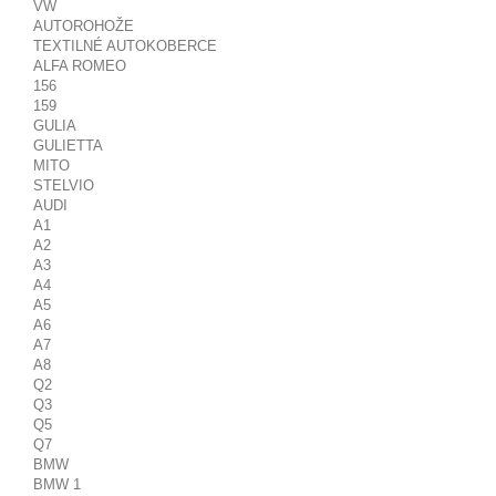
VW
AUTOROHOŽE
TEXTILNÉ AUTOKOBERCE
ALFA ROMEO
156
159
GULIA
GULIETTA
MITO
STELVIO
AUDI
A1
A2
A3
A4
A5
A6
A7
A8
Q2
Q3
Q5
Q7
BMW
BMW 1