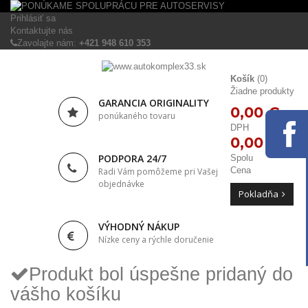
Prihlásiť sa
Kontaktujte nás
Zavolajte nám:
+421 948 610 353
Košík
(0)
Žiadne produkty
GARANCIA ORIGINALITY
0,00 €
ponúkaného tovaru
DPH
0,00 €
PODPORA 24/7
Spolu
Cena
Radi Vám pomôžeme pri Vašej
objednávke
Pokladňa
VÝHODNÝ NÁKUP
Nízke ceny a rýchle doručenie
Produkt bol úspešne pridaný do
vášho košíku