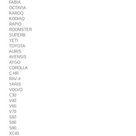
FABIA
OCTAVIA
KAROQ
KODIAQ
RAPID
ROOMSTER
SUPERB
YETI
TOYOTA
AURIS
AVENSIS
AYGO
COROLLA
C-HR
RAV 4
YARIS
VOLVO
C30
V40
V60
V70
S60
S80
S90
XC40