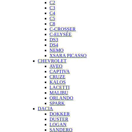
C2
C3
C4
C5
C8
C-CROSSER
C-ELYSÉE
DS3
DS4
NEMO
XSARA PICASSO
CHEVROLET
AVEO
CAPTIVA
CRUZE
KALOS
LACETTI
MALIBU
ORLANDO
SPARK
DACIA
DOKKER
DUSTER
LOGAN
SANDERO