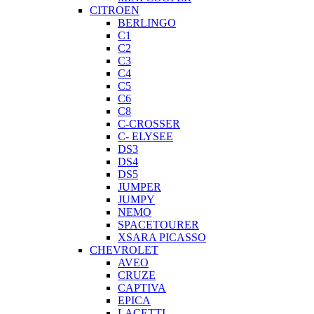
CITROEN
BERLINGO
C1
C2
C3
C4
C5
C6
C8
C-CROSSER
C- ELYSEE
DS3
DS4
DS5
JUMPER
JUMPY
NEMO
SPACETOURER
XSARA PICASSO
CHEVROLET
AVEO
CRUZE
CAPTIVA
EPICA
LACETTI