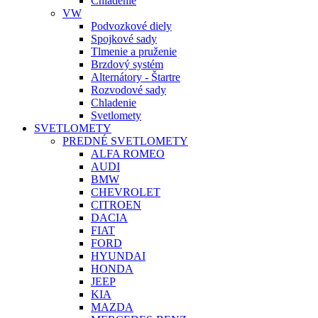
Chladenie
VW
Podvozkové diely
Spojkové sady
Tlmenie a pruženie
Brzdový systém
Alternátory - Štartre
Rozvodové sady
Chladenie
Svetlomety
SVETLOMETY
PREDNÉ SVETLOMETY
ALFA ROMEO
AUDI
BMW
CHEVROLET
CITROEN
DACIA
FIAT
FORD
HYUNDAI
HONDA
JEEP
KIA
MAZDA