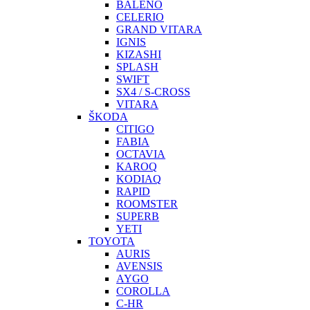
BALENO
CELERIO
GRAND VITARA
IGNIS
KIZASHI
SPLASH
SWIFT
SX4 / S-CROSS
VITARA
ŠKODA
CITIGO
FABIA
OCTAVIA
KAROQ
KODIAQ
RAPID
ROOMSTER
SUPERB
YETI
TOYOTA
AURIS
AVENSIS
AYGO
COROLLA
C-HR