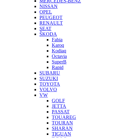
MERCEDES-BENZ
NISSAN
OPEL
PEUGEOT
RENAULT
SEAT
ŠKODA
Fabia
Karoq
Kodiaq
Octavia
SuperB
Rapid
SUBARU
SUZUKI
TOYOTA
VOLVO
VW
GOLF
JETTA
PASSAT
TOUAREG
TOURAN
SHARAN
TIGUAN