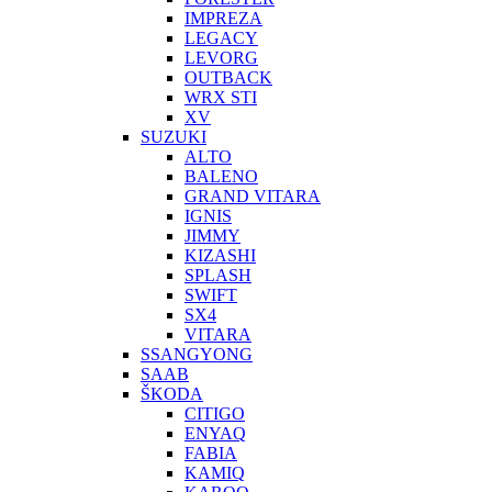
IMPREZA
LEGACY
LEVORG
OUTBACK
WRX STI
XV
SUZUKI
ALTO
BALENO
GRAND VITARA
IGNIS
JIMMY
KIZASHI
SPLASH
SWIFT
SX4
VITARA
SSANGYONG
SAAB
ŠKODA
CITIGO
ENYAQ
FABIA
KAMIQ