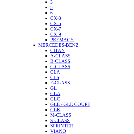
3
5
6
CX-3
CX-5
CX-7
CX-9
PREMACY
MERCEDES-BENZ
CITAN
A-CLASS
B-CLASS
C-CLASS
CLA
CLS
E-CLASS
GL
GLA
GLC
GLE / GLE COUPE
GLK
M-CLASS
S-CLASS
SPRINTER
VIANO