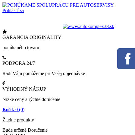
Prihlásiť sa
Zavolajte nám:
+421 948 610 353
Kontaktujte nás
GARANCIA ORIGINALITY
ponúkaného tovaru
PODPORA 24/7
Radi Vám pomôžeme pri Vašej objednávke
VÝHODNÝ NÁKUP
Nízke ceny a rýchle doručenie
Košík
0
(0)
Žiadne produkty
Bude určené
Doručenie