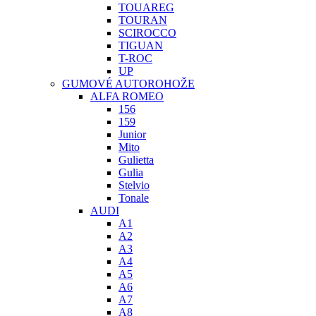
TOUAREG
TOURAN
SCIROCCO
TIGUAN
T-ROC
UP
GUMOVÉ AUTOROHOŽE
ALFA ROMEO
156
159
Junior
Mito
Gulietta
Gulia
Stelvio
Tonale
AUDI
A1
A2
A3
A4
A5
A6
A7
A8