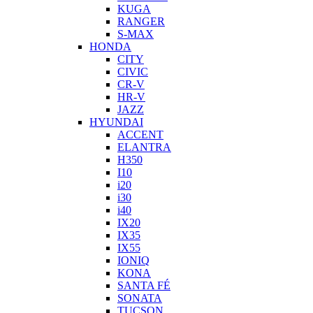
KUGA
RANGER
S-MAX
HONDA
CITY
CIVIC
CR-V
HR-V
JAZZ
HYUNDAI
ACCENT
ELANTRA
H350
I10
i20
i30
i40
IX20
IX35
IX55
IONIQ
KONA
SANTA FÉ
SONATA
TUCSON