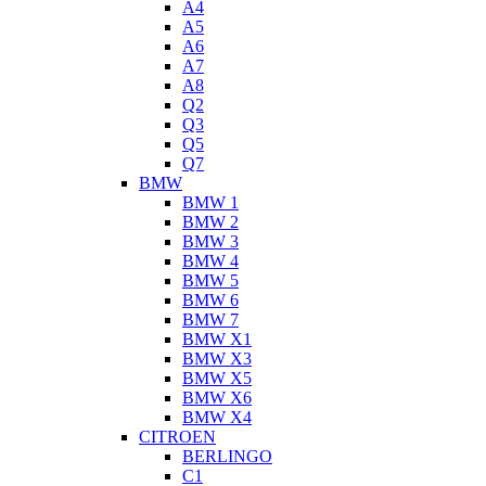
A4
A5
A6
A7
A8
Q2
Q3
Q5
Q7
BMW
BMW 1
BMW 2
BMW 3
BMW 4
BMW 5
BMW 6
BMW 7
BMW X1
BMW X3
BMW X5
BMW X6
BMW X4
CITROEN
BERLINGO
C1