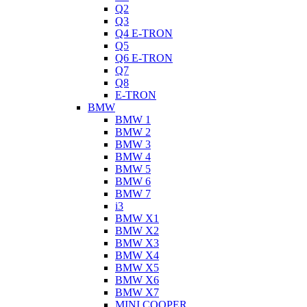
Q2
Q3
Q4 E-TRON
Q5
Q6 E-TRON
Q7
Q8
E-TRON
BMW
BMW 1
BMW 2
BMW 3
BMW 4
BMW 5
BMW 6
BMW 7
i3
BMW X1
BMW X2
BMW X3
BMW X4
BMW X5
BMW X6
BMW X7
MINI COOPER