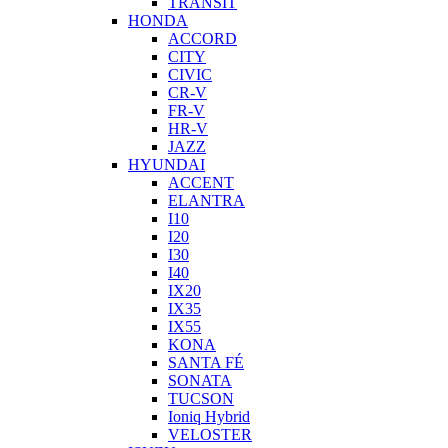
TRANSIT
HONDA
ACCORD
CITY
CIVIC
CR-V
FR-V
HR-V
JAZZ
HYUNDAI
ACCENT
ELANTRA
I10
I20
I30
I40
IX20
IX35
IX55
KONA
SANTA FÉ
SONATA
TUCSON
Ioniq Hybrid
VELOSTER