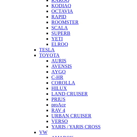
KAROQ
KODIAQ
OCTAVIA
RAPID
ROOMSTER
SCALA
SUPERB
YETI
ELROQ
TESLA
TOYOTA
AURIS
AVENSIS
AYGO
C-HR
COROLLA
HILUX
LAND CRUISER
PRIUS
proAce
RAV 4
URBAN CRUISER
VERSO
YARIS / YARIS CROSS
VW