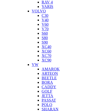
RAV 4
YARIS
VOLVO
C30
V40
V60
V70
S60
S80
S90
XC40
XC60
XC70
XC90
VW
AMAROK
ARTEON
BEETLE
BORA
CADDY
GOLF
JETTA
PASSAT
POLO
SHARAN