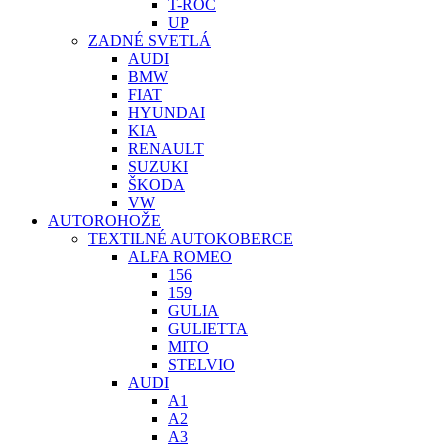
T-ROC
UP
ZADNÉ SVETLÁ
AUDI
BMW
FIAT
HYUNDAI
KIA
RENAULT
SUZUKI
ŠKODA
VW
AUTOROHOŽE
TEXTILNÉ AUTOKOBERCE
ALFA ROMEO
156
159
GULIA
GULIETTA
MITO
STELVIO
AUDI
A1
A2
A3