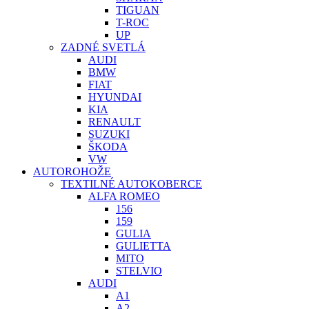
TIGUAN
T-ROC
UP
ZADNÉ SVETLÁ
AUDI
BMW
FIAT
HYUNDAI
KIA
RENAULT
SUZUKI
ŠKODA
VW
AUTOROHOŽE
TEXTILNÉ AUTOKOBERCE
ALFA ROMEO
156
159
GULIA
GULIETTA
MITO
STELVIO
AUDI
A1
A2