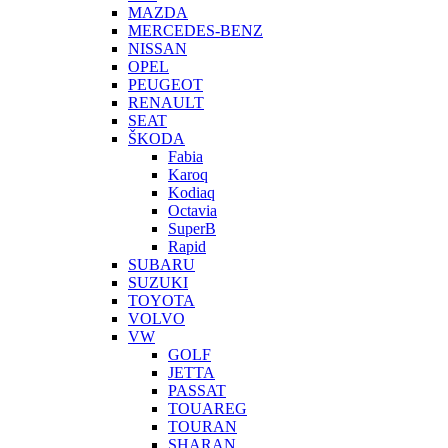
MAZDA
MERCEDES-BENZ
NISSAN
OPEL
PEUGEOT
RENAULT
SEAT
ŠKODA
Fabia
Karoq
Kodiaq
Octavia
SuperB
Rapid
SUBARU
SUZUKI
TOYOTA
VOLVO
VW
GOLF
JETTA
PASSAT
TOUAREG
TOURAN
SHARAN