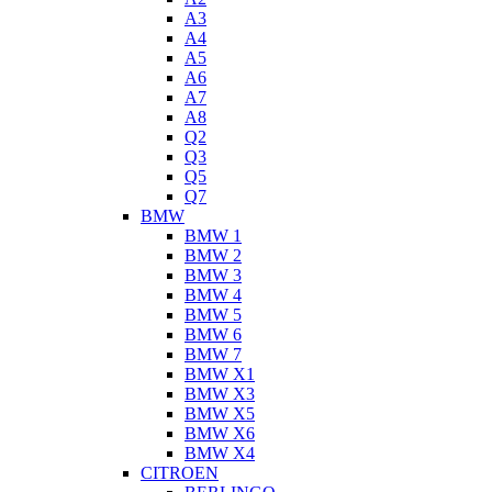
A3
A4
A5
A6
A7
A8
Q2
Q3
Q5
Q7
BMW
BMW 1
BMW 2
BMW 3
BMW 4
BMW 5
BMW 6
BMW 7
BMW X1
BMW X3
BMW X5
BMW X6
BMW X4
CITROEN