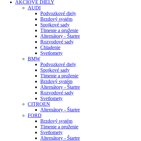
AKCIOVÉ DIELY
AUDI
Podvozkové diely
Brzdový systém
Spojkové sady
Tlmenie a pruženie
Alternátory - Štartre
Rozvodové sady
Chladenie
Svetlomety
BMW
Podvozkové diely
Spojkové sady
Tlmenie a pruženie
Brzdový systém
Alternátory - Štartre
Rozvodové sady
Svetlomety
CITROEN
Alternátory - Štartre
FORD
Brzdový systém
Tlmenie a pruženie
Svetlomety
Alternátory - Štartre