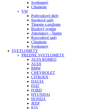
Svetlomety
Chladenie
VW
Podvozkové diely
Spojkové sady
Tlmenie a pruženie
Brzdový systém
Alternátory - Štartre
Rozvodové sady
Chladenie
Svetlomety
SVETLOMETY
PREDNÉ SVETLOMETY
ALFA ROMEO
AUDI
BMW
CHEVROLET
CITROEN
DACIA
FIAT
FORD
HYUNDAI
HONDA
JEEP
KIA