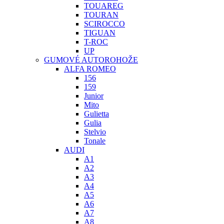
TOUAREG
TOURAN
SCIROCCO
TIGUAN
T-ROC
UP
GUMOVÉ AUTOROHOŽE
ALFA ROMEO
156
159
Junior
Mito
Gulietta
Gulia
Stelvio
Tonale
AUDI
A1
A2
A3
A4
A5
A6
A7
A8