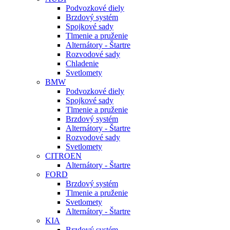
Podvozkové diely
Brzdový systém
Spojkové sady
Tlmenie a pruženie
Alternátory - Štartre
Rozvodové sady
Chladenie
Svetlomety
BMW
Podvozkové diely
Spojkové sady
Tlmenie a pruženie
Brzdový systém
Alternátory - Štartre
Rozvodové sady
Svetlomety
CITROEN
Alternátory - Štartre
FORD
Brzdový systém
Tlmenie a pruženie
Svetlomety
Alternátory - Štartre
KIA
Brzdový systém