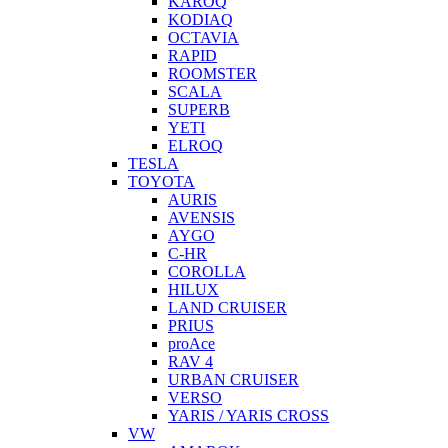
KAROQ
KODIAQ
OCTAVIA
RAPID
ROOMSTER
SCALA
SUPERB
YETI
ELROQ
TESLA
TOYOTA
AURIS
AVENSIS
AYGO
C-HR
COROLLA
HILUX
LAND CRUISER
PRIUS
proAce
RAV 4
URBAN CRUISER
VERSO
YARIS / YARIS CROSS
VW