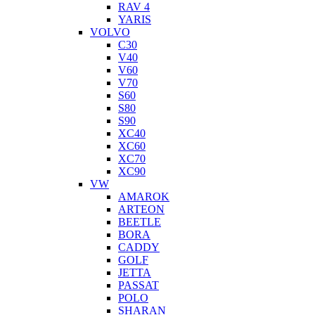
RAV 4
YARIS
VOLVO
C30
V40
V60
V70
S60
S80
S90
XC40
XC60
XC70
XC90
VW
AMAROK
ARTEON
BEETLE
BORA
CADDY
GOLF
JETTA
PASSAT
POLO
SHARAN