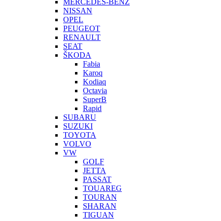
MERCEDES-BENZ
NISSAN
OPEL
PEUGEOT
RENAULT
SEAT
ŠKODA
Fabia
Karoq
Kodiaq
Octavia
SuperB
Rapid
SUBARU
SUZUKI
TOYOTA
VOLVO
VW
GOLF
JETTA
PASSAT
TOUAREG
TOURAN
SHARAN
TIGUAN