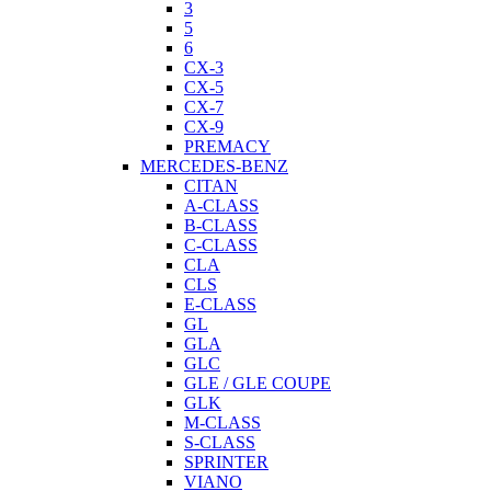
3
5
6
CX-3
CX-5
CX-7
CX-9
PREMACY
MERCEDES-BENZ
CITAN
A-CLASS
B-CLASS
C-CLASS
CLA
CLS
E-CLASS
GL
GLA
GLC
GLE / GLE COUPE
GLK
M-CLASS
S-CLASS
SPRINTER
VIANO