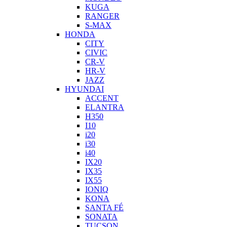
KUGA
RANGER
S-MAX
HONDA
CITY
CIVIC
CR-V
HR-V
JAZZ
HYUNDAI
ACCENT
ELANTRA
H350
I10
i20
i30
i40
IX20
IX35
IX55
IONIQ
KONA
SANTA FÉ
SONATA
TUCSON