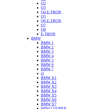
Q2
Q3
Q4 E-TRON
Q5
Q6 E-TRON
Q7
Q8
E-TRON
BMW
BMW 1
BMW 2
BMW 3
BMW 4
BMW 5
BMW 6
BMW 7
i3
BMW X1
BMW X2
BMW X3
BMW X4
BMW X5
BMW X6
BMW X7
MINI COOPER