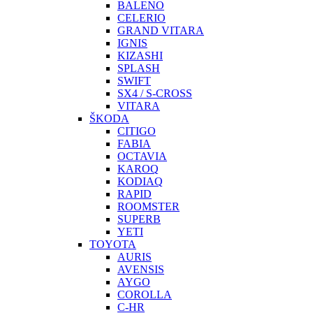
BALENO
CELERIO
GRAND VITARA
IGNIS
KIZASHI
SPLASH
SWIFT
SX4 / S-CROSS
VITARA
ŠKODA
CITIGO
FABIA
OCTAVIA
KAROQ
KODIAQ
RAPID
ROOMSTER
SUPERB
YETI
TOYOTA
AURIS
AVENSIS
AYGO
COROLLA
C-HR