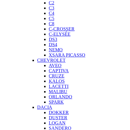
C2
C3
C4
C5
C8
C-CROSSER
C-ELYSÉE
DS3
DS4
NEMO
XSARA PICASSO
CHEVROLET
AVEO
CAPTIVA
CRUZE
KALOS
LACETTI
MALIBU
ORLANDO
SPARK
DACIA
DOKKER
DUSTER
LOGAN
SANDERO