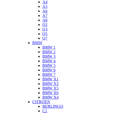
A4
A5
A6
A7
A8
Q2
Q3
Q5
Q7
BMW
BMW 1
BMW 2
BMW 3
BMW 4
BMW 5
BMW 6
BMW 7
BMW X1
BMW X3
BMW X5
BMW X6
BMW X4
CITROEN
BERLINGO
C1