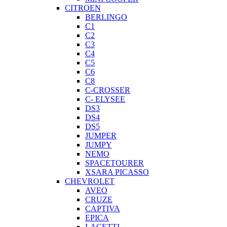
CITROEN
BERLINGO
C1
C2
C3
C4
C5
C6
C8
C-CROSSER
C- ELYSEE
DS3
DS4
DS5
JUMPER
JUMPY
NEMO
SPACETOURER
XSARA PICASSO
CHEVROLET
AVEO
CRUZE
CAPTIVA
EPICA
LACETTI