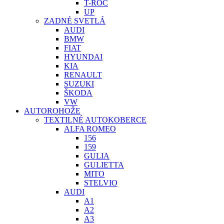
T-ROC
UP
ZADNÉ SVETLÁ
AUDI
BMW
FIAT
HYUNDAI
KIA
RENAULT
SUZUKI
ŠKODA
VW
AUTOROHOŽE
TEXTILNÉ AUTOKOBERCE
ALFA ROMEO
156
159
GULIA
GULIETTA
MITO
STELVIO
AUDI
A1
A2
A3