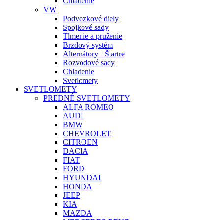
Chladenie
VW
Podvozkové diely
Spojkové sady
Tlmenie a pruženie
Brzdový systém
Alternátory - Štartre
Rozvodové sady
Chladenie
Svetlomety
SVETLOMETY
PREDNÉ SVETLOMETY
ALFA ROMEO
AUDI
BMW
CHEVROLET
CITROEN
DACIA
FIAT
FORD
HYUNDAI
HONDA
JEEP
KIA
MAZDA