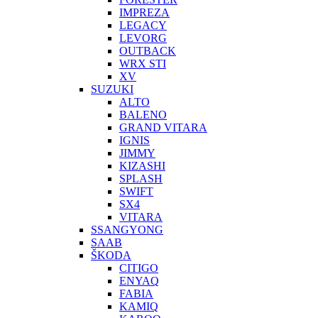
IMPREZA
LEGACY
LEVORG
OUTBACK
WRX STI
XV
SUZUKI
ALTO
BALENO
GRAND VITARA
IGNIS
JIMMY
KIZASHI
SPLASH
SWIFT
SX4
VITARA
SSANGYONG
SAAB
ŠKODA
CITIGO
ENYAQ
FABIA
KAMIQ