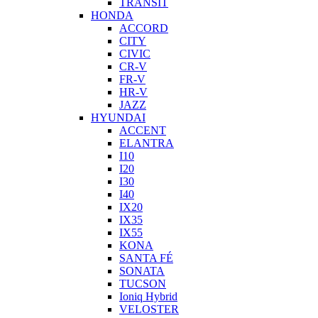
TRANSIT
HONDA
ACCORD
CITY
CIVIC
CR-V
FR-V
HR-V
JAZZ
HYUNDAI
ACCENT
ELANTRA
I10
I20
I30
I40
IX20
IX35
IX55
KONA
SANTA FÉ
SONATA
TUCSON
Ioniq Hybrid
VELOSTER