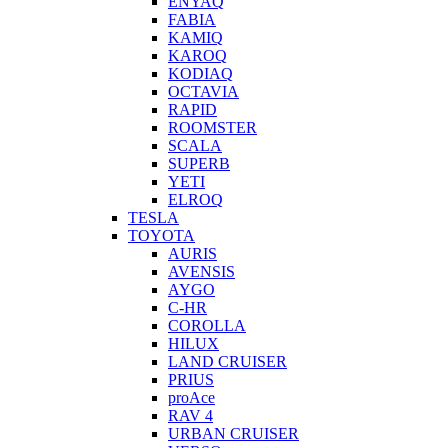
ENYAQ
FABIA
KAMIQ
KAROQ
KODIAQ
OCTAVIA
RAPID
ROOMSTER
SCALA
SUPERB
YETI
ELROQ
TESLA
TOYOTA
AURIS
AVENSIS
AYGO
C-HR
COROLLA
HILUX
LAND CRUISER
PRIUS
proAce
RAV 4
URBAN CRUISER