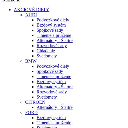
AKCIOVÉ DIELY
AUDI
Podvozkové diely
Brzdový systém
Spojkové sady
Tlmenie a pruženie
Alternátory - Štartre
Rozvodové sady
Chladenie
Svetlomety
BMW
Podvozkové diely
Spojkové sady
Tlmenie a pruženie
Brzdový systém
Alternátory - Štartre
Rozvodové sady
Svetlomety
CITROEN
Alternátory - Štartre
FORD
Brzdový systém
Tlmenie a pruženie
Svetlomety