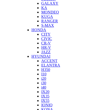
GALAXY
KA
MONDEO
KUGA
RANGER
S-MAX
HONDA
CITY
CIVIC
CR-V
HR-V
JAZZ
HYUNDAI
ACCENT
ELANTRA
H350
I10
i20
i30
i40
IX20
IX35
IX55
IONIQ
KONA