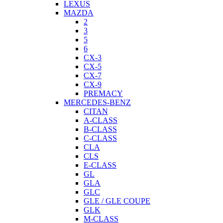
LEXUS
MAZDA
2
3
5
6
CX-3
CX-5
CX-7
CX-9
PREMACY
MERCEDES-BENZ
CITAN
A-CLASS
B-CLASS
C-CLASS
CLA
CLS
E-CLASS
GL
GLA
GLC
GLE / GLE COUPE
GLK
M-CLASS