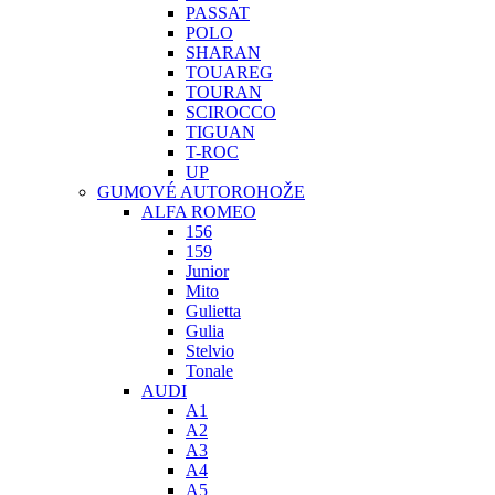
PASSAT
POLO
SHARAN
TOUAREG
TOURAN
SCIROCCO
TIGUAN
T-ROC
UP
GUMOVÉ AUTOROHOŽE
ALFA ROMEO
156
159
Junior
Mito
Gulietta
Gulia
Stelvio
Tonale
AUDI
A1
A2
A3
A4
A5