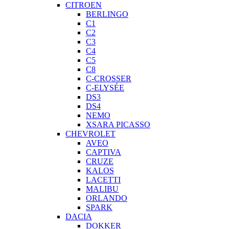
CITROEN
BERLINGO
C1
C2
C3
C4
C5
C8
C-CROSSER
C-ELYSÉE
DS3
DS4
NEMO
XSARA PICASSO
CHEVROLET
AVEO
CAPTIVA
CRUZE
KALOS
LACETTI
MALIBU
ORLANDO
SPARK
DACIA
DOKKER