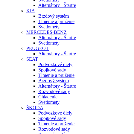
Alternátory - Štartre
KIA
Brzdový systém
Tlmenie a pruženie
Svetlomety
MERCEDES-BENZ
Alternátory - Štartre
Svetlomety
PEUGEOT
Alternátory - Štartre
SEAT
Podvozkové diely
Spojkové sady
Tlmenie a pruženie
Brzdový systém
Alternátory - Štartre
Rozvodové sady
Chladenie
Svetlomety
ŠKODA
Podvozkové diely
Spojkové sady
Tlmenie a pruženie
Rozvodové sady