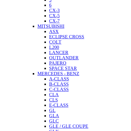
6
CX-3
CX-5
CX-7
MITSUBISHI
ASX
ECLIPSE CROSS
COLT
L200
LANCER
OUTLANDER
PAJERO
SPACE STAR
MERCEDES - BENZ
A-CLASS
B-CLASS
C-CLASS
CLA
CLS
E-CLASS
GL
GLA
GLC
GLE / GLE COUPE