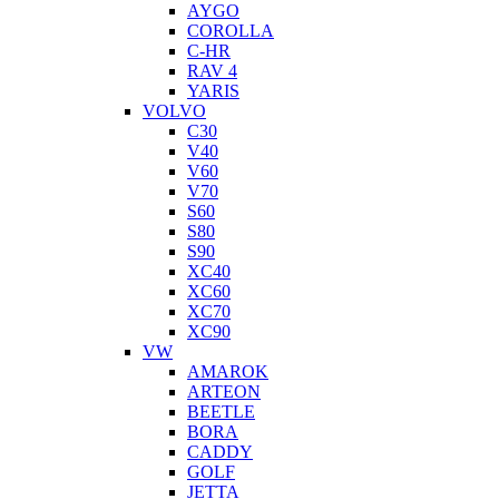
AYGO
COROLLA
C-HR
RAV 4
YARIS
VOLVO
C30
V40
V60
V70
S60
S80
S90
XC40
XC60
XC70
XC90
VW
AMAROK
ARTEON
BEETLE
BORA
CADDY
GOLF
JETTA