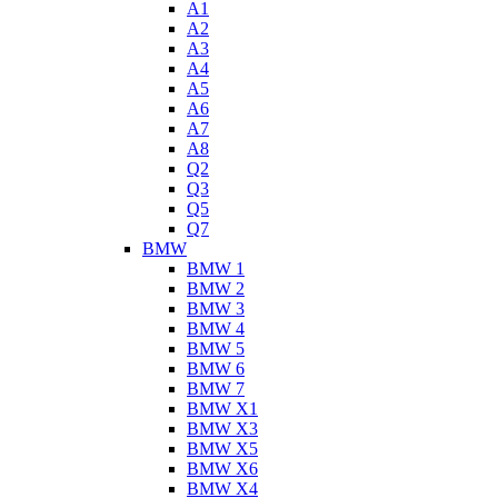
A1
A2
A3
A4
A5
A6
A7
A8
Q2
Q3
Q5
Q7
BMW
BMW 1
BMW 2
BMW 3
BMW 4
BMW 5
BMW 6
BMW 7
BMW X1
BMW X3
BMW X5
BMW X6
BMW X4