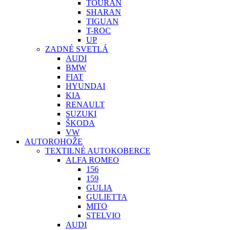
TOURAN
SHARAN
TIGUAN
T-ROC
UP
ZADNÉ SVETLÁ
AUDI
BMW
FIAT
HYUNDAI
KIA
RENAULT
SUZUKI
ŠKODA
VW
AUTOROHOŽE
TEXTILNÉ AUTOKOBERCE
ALFA ROMEO
156
159
GULIA
GULIETTA
MITO
STELVIO
AUDI