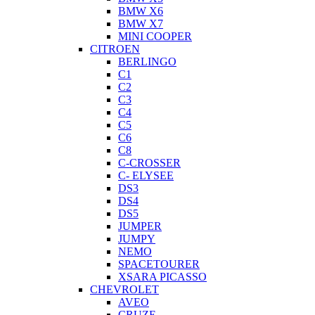
BMW X6
BMW X7
MINI COOPER
CITROEN
BERLINGO
C1
C2
C3
C4
C5
C6
C8
C-CROSSER
C- ELYSEE
DS3
DS4
DS5
JUMPER
JUMPY
NEMO
SPACETOURER
XSARA PICASSO
CHEVROLET
AVEO
CRUZE