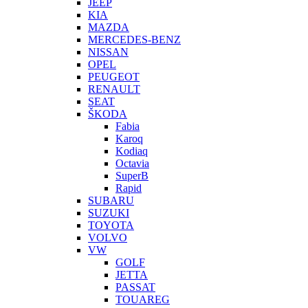
JEEP
KIA
MAZDA
MERCEDES-BENZ
NISSAN
OPEL
PEUGEOT
RENAULT
SEAT
ŠKODA
Fabia
Karoq
Kodiaq
Octavia
SuperB
Rapid
SUBARU
SUZUKI
TOYOTA
VOLVO
VW
GOLF
JETTA
PASSAT
TOUAREG