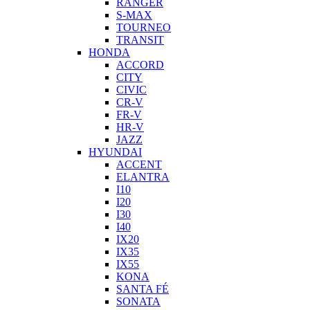
RANGER
S-MAX
TOURNEO
TRANSIT
HONDA
ACCORD
CITY
CIVIC
CR-V
FR-V
HR-V
JAZZ
HYUNDAI
ACCENT
ELANTRA
I10
I20
I30
I40
IX20
IX35
IX55
KONA
SANTA FÉ
SONATA