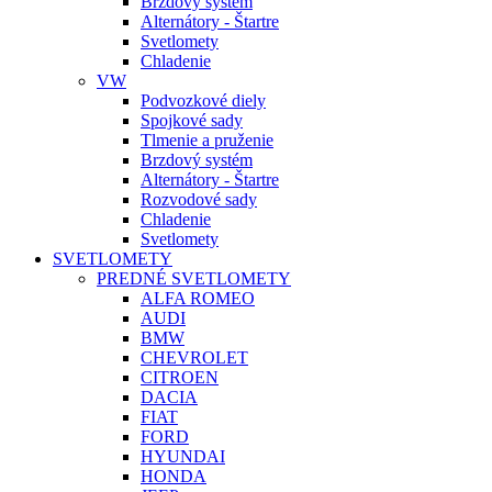
Brzdový systém
Alternátory - Štartre
Svetlomety
Chladenie
VW
Podvozkové diely
Spojkové sady
Tlmenie a pruženie
Brzdový systém
Alternátory - Štartre
Rozvodové sady
Chladenie
Svetlomety
SVETLOMETY
PREDNÉ SVETLOMETY
ALFA ROMEO
AUDI
BMW
CHEVROLET
CITROEN
DACIA
FIAT
FORD
HYUNDAI
HONDA