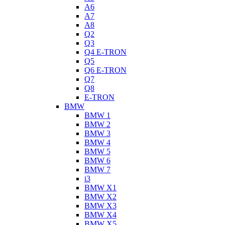
A6
A7
A8
Q2
Q3
Q4 E-TRON
Q5
Q6 E-TRON
Q7
Q8
E-TRON
BMW
BMW 1
BMW 2
BMW 3
BMW 4
BMW 5
BMW 6
BMW 7
i3
BMW X1
BMW X2
BMW X3
BMW X4
BMW X5