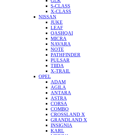
GLK
S-CLASS
X-CLASS
NISSAN
JUKE
LEAF
QASHQAI
MICRA
NAVARA
NOTE
PATHFINDER
PULSAR
TIIDA
X-TRAIL
OPEL
ADAM
AGILA
ANTARA
ASTRA
CORSA
COMBO
CROSSLAND X
GRANDLAND X
INSIGNIA
KARL