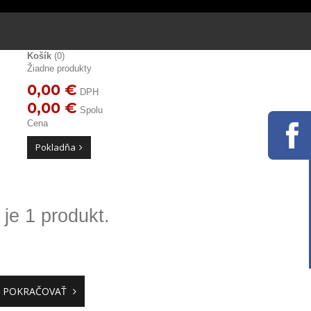
Košík
(0)
Žiadne produkty
0,00 €
DPH
0,00 €
Spolu
Cena
Pokladňa
je 1 produkt.
POKRAČOVAŤ