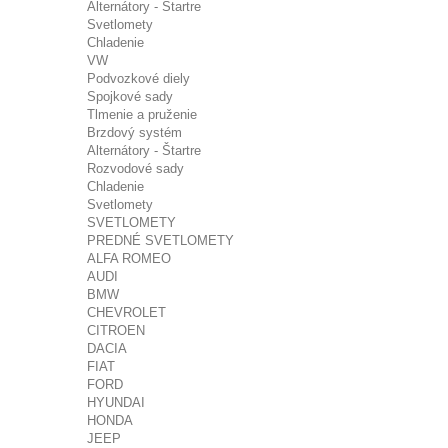
Alternátory - Štartre
Svetlomety
Chladenie
VW
Podvozkové diely
Spojkové sady
Tlmenie a pruženie
Brzdový systém
Alternátory - Štartre
Rozvodové sady
Chladenie
Svetlomety
SVETLOMETY
PREDNÉ SVETLOMETY
ALFA ROMEO
AUDI
BMW
CHEVROLET
CITROEN
DACIA
FIAT
FORD
HYUNDAI
HONDA
JEEP