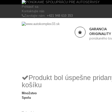
Prihlásiť sa
Kontaktujte nás
Zavolajte nám:
+421 948 610 353
GARANCIA
ORIGINALITY
ponúkaného to
Produkt bol úspešne prida
košíku
Množstvo
Spolu