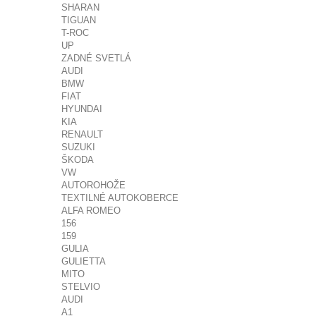
SHARAN
TIGUAN
T-ROC
UP
ZADNÉ SVETLÁ
AUDI
BMW
FIAT
HYUNDAI
KIA
RENAULT
SUZUKI
ŠKODA
VW
AUTOROHOŽE
TEXTILNÉ AUTOKOBERCE
ALFA ROMEO
156
159
GULIA
GULIETTA
MITO
STELVIO
AUDI
A1