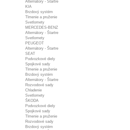
Alternátory - Štartre
KIA
Brzdový systém
Tlmenie a pruženie
Svetlomety
MERCEDES-BENZ
Alternátory - Štartre
Svetlomety
PEUGEOT
Alternátory - Štartre
SEAT
Podvozkové diely
Spojkové sady
Tlmenie a pruženie
Brzdový systém
Alternátory - Štartre
Rozvodové sady
Chladenie
Svetlomety
ŠKODA
Podvozkové diely
Spojkové sady
Tlmenie a pruženie
Rozvodové sady
Brzdový systém