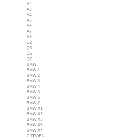
A2
A3
A4
A5
A6
A7
A8
Q2
Q3
Q5
Q7
BMW
BMW 1
BMW 2
BMW 3
BMW 4
BMW 5
BMW 6
BMW 7
BMW X1
BMW X3
BMW X5
BMW X6
BMW X4
CITROEN