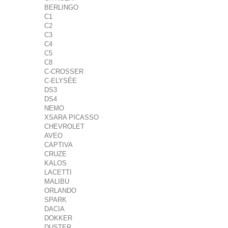
BERLINGO
C1
C2
C3
C4
C5
C8
C-CROSSER
C-ELYSÉE
DS3
DS4
NEMO
XSARA PICASSO
CHEVROLET
AVEO
CAPTIVA
CRUZE
KALOS
LACETTI
MALIBU
ORLANDO
SPARK
DACIA
DOKKER
DUSTER