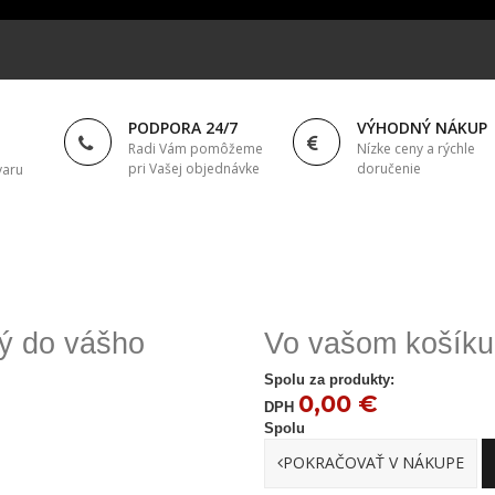
PODPORA 24/7
VÝHODNÝ NÁKUP
Radi Vám pomôžeme
Nízke ceny a rýchle
pri Vašej objednávke
doručenie
varu
ný do vášho
Vo vašom košíku 
Spolu za produkty:
0,00 €
DPH
Spolu
POKRAČOVAŤ V NÁKUPE