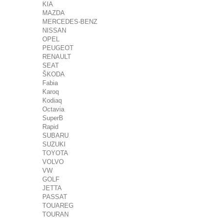
KIA
MAZDA
MERCEDES-BENZ
NISSAN
OPEL
PEUGEOT
RENAULT
SEAT
ŠKODA
Fabia
Karoq
Kodiaq
Octavia
SuperB
Rapid
SUBARU
SUZUKI
TOYOTA
VOLVO
VW
GOLF
JETTA
PASSAT
TOUAREG
TOURAN