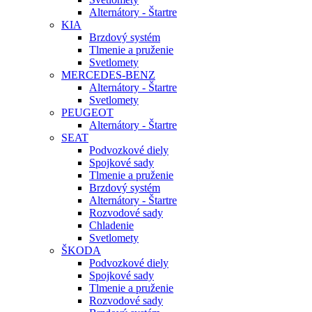
Alternátory - Štartre
KIA
Brzdový systém
Tlmenie a pruženie
Svetlomety
MERCEDES-BENZ
Alternátory - Štartre
Svetlomety
PEUGEOT
Alternátory - Štartre
SEAT
Podvozkové diely
Spojkové sady
Tlmenie a pruženie
Brzdový systém
Alternátory - Štartre
Rozvodové sady
Chladenie
Svetlomety
ŠKODA
Podvozkové diely
Spojkové sady
Tlmenie a pruženie
Rozvodové sady