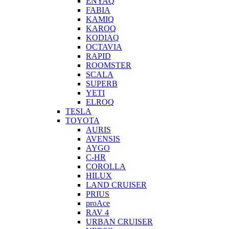
ENYAQ
FABIA
KAMIQ
KAROQ
KODIAQ
OCTAVIA
RAPID
ROOMSTER
SCALA
SUPERB
YETI
ELROQ
TESLA
TOYOTA
AURIS
AVENSIS
AYGO
C-HR
COROLLA
HILUX
LAND CRUISER
PRIUS
proAce
RAV 4
URBAN CRUISER