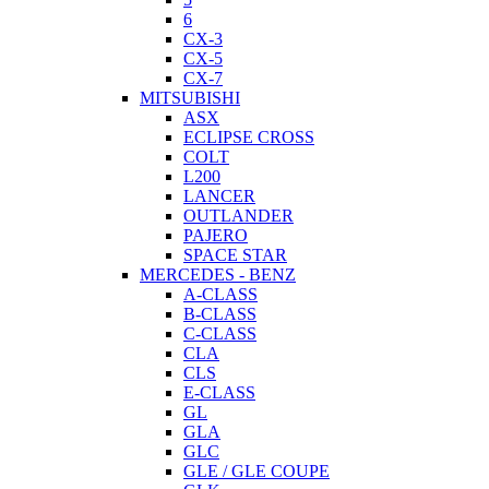
6
CX-3
CX-5
CX-7
MITSUBISHI
ASX
ECLIPSE CROSS
COLT
L200
LANCER
OUTLANDER
PAJERO
SPACE STAR
MERCEDES - BENZ
A-CLASS
B-CLASS
C-CLASS
CLA
CLS
E-CLASS
GL
GLA
GLC
GLE / GLE COUPE