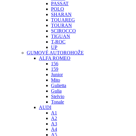
PASSAT
POLO
SHARAN
TOUAREG
TOURAN
SCIROCCO
TIGUAN
T-ROC
UP
GUMOVÉ AUTOROHOŽE
ALFA ROMEO
156
159
Junior
Mito
Gulietta
Gulia
Stelvio
Tonale
AUDI
A1
A2
A3
A4
A5