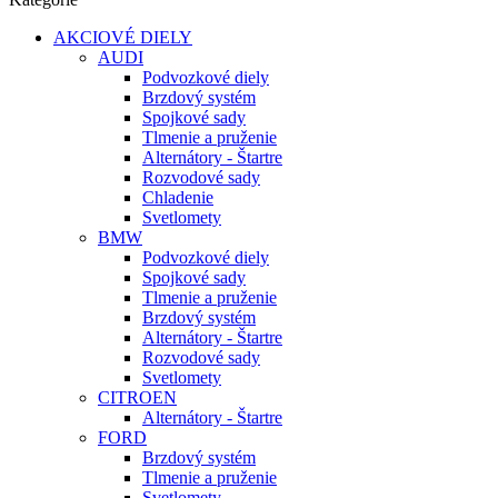
AKCIOVÉ DIELY
AUDI
Podvozkové diely
Brzdový systém
Spojkové sady
Tlmenie a pruženie
Alternátory - Štartre
Rozvodové sady
Chladenie
Svetlomety
BMW
Podvozkové diely
Spojkové sady
Tlmenie a pruženie
Brzdový systém
Alternátory - Štartre
Rozvodové sady
Svetlomety
CITROEN
Alternátory - Štartre
FORD
Brzdový systém
Tlmenie a pruženie
Svetlomety