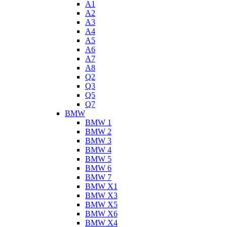
A1
A2
A3
A4
A5
A6
A7
A8
Q2
Q3
Q5
Q7
BMW
BMW 1
BMW 2
BMW 3
BMW 4
BMW 5
BMW 6
BMW 7
BMW X1
BMW X3
BMW X5
BMW X6
BMW X4