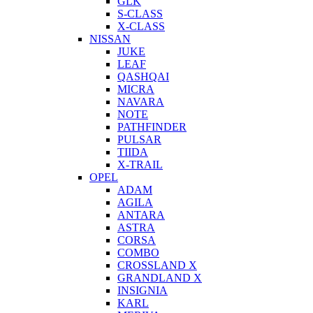
GLK
S-CLASS
X-CLASS
NISSAN
JUKE
LEAF
QASHQAI
MICRA
NAVARA
NOTE
PATHFINDER
PULSAR
TIIDA
X-TRAIL
OPEL
ADAM
AGILA
ANTARA
ASTRA
CORSA
COMBO
CROSSLAND X
GRANDLAND X
INSIGNIA
KARL