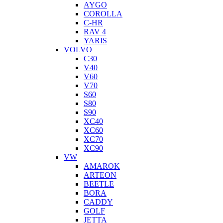
AYGO
COROLLA
C-HR
RAV 4
YARIS
VOLVO
C30
V40
V60
V70
S60
S80
S90
XC40
XC60
XC70
XC90
VW
AMAROK
ARTEON
BEETLE
BORA
CADDY
GOLF
JETTA