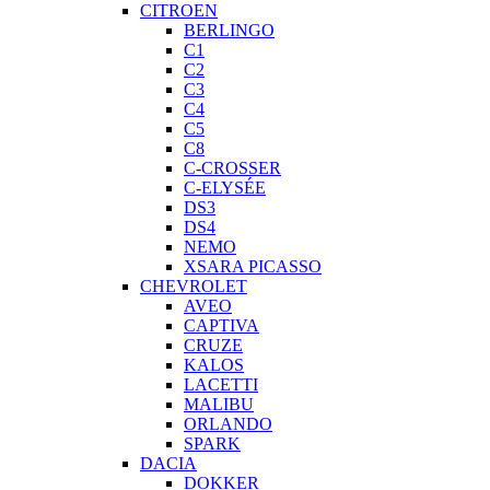
CITROEN
BERLINGO
C1
C2
C3
C4
C5
C8
C-CROSSER
C-ELYSÉE
DS3
DS4
NEMO
XSARA PICASSO
CHEVROLET
AVEO
CAPTIVA
CRUZE
KALOS
LACETTI
MALIBU
ORLANDO
SPARK
DACIA
DOKKER