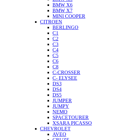
BMW X6
BMW X7
MINI COOPER
CITROEN
BERLINGO
C1
C2
C3
C4
C5
C6
C8
C-CROSSER
C- ELYSEE
DS3
DS4
DS5
JUMPER
JUMPY
NEMO
SPACETOURER
XSARA PICASSO
CHEVROLET
AVEO
CRUZE