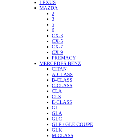
LEXUS
MAZDA
2
3
5
6
CX-3
CX-5
CX-7
CX-9
PREMACY
MERCEDES-BENZ
CITAN
A-CLASS
B-CLASS
C-CLASS
CLA
CLS
E-CLASS
GL
GLA
GLC
GLE / GLE COUPE
GLK
M-CLASS