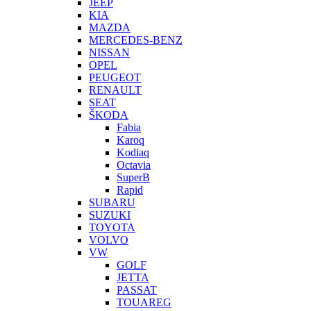
JEEP
KIA
MAZDA
MERCEDES-BENZ
NISSAN
OPEL
PEUGEOT
RENAULT
SEAT
ŠKODA
Fabia
Karoq
Kodiaq
Octavia
SuperB
Rapid
SUBARU
SUZUKI
TOYOTA
VOLVO
VW
GOLF
JETTA
PASSAT
TOUAREG