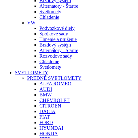
Brzdový systém
Alternátory - Štartre
Svetlomety
Chladenie
VW
Podvozkové diely
Spojkové sady
Tlmenie a pruženie
Brzdový systém
Alternátory - Štartre
Rozvodové sady
Chladenie
Svetlomety
SVETLOMETY
PREDNÉ SVETLOMETY
ALFA ROMEO
AUDI
BMW
CHEVROLET
CITROEN
DACIA
FIAT
FORD
HYUNDAI
HONDA