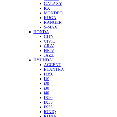
GALAXY
KA
MONDEO
KUGA
RANGER
S-MAX
HONDA
CITY
CIVIC
CR-V
HR-V
JAZZ
HYUNDAI
ACCENT
ELANTRA
H350
I10
i20
i30
i40
IX20
IX35
IX55
IONIQ
KONA