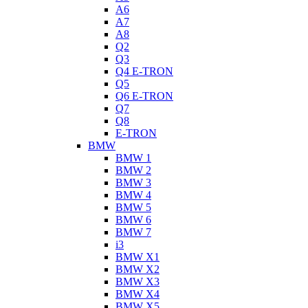
A6
A7
A8
Q2
Q3
Q4 E-TRON
Q5
Q6 E-TRON
Q7
Q8
E-TRON
BMW
BMW 1
BMW 2
BMW 3
BMW 4
BMW 5
BMW 6
BMW 7
i3
BMW X1
BMW X2
BMW X3
BMW X4
BMW X5