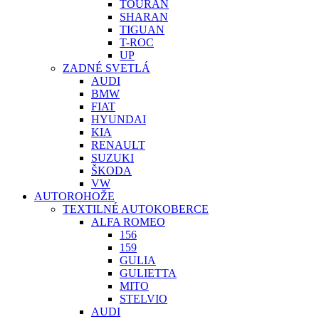
TOURAN
SHARAN
TIGUAN
T-ROC
UP
ZADNÉ SVETLÁ
AUDI
BMW
FIAT
HYUNDAI
KIA
RENAULT
SUZUKI
ŠKODA
VW
AUTOROHOŽE
TEXTILNÉ AUTOKOBERCE
ALFA ROMEO
156
159
GULIA
GULIETTA
MITO
STELVIO
AUDI