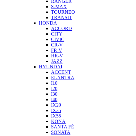
RANGER
S-MAX
TOURNEO
TRANSIT
HONDA
ACCORD
CITY
CIVIC
CR-V
FR-V
HR-V
JAZZ
HYUNDAI
ACCENT
ELANTRA
I10
I20
I30
I40
IX20
IX35
IX55
KONA
SANTA FÉ
SONATA