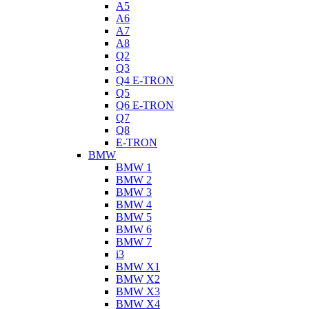
A5
A6
A7
A8
Q2
Q3
Q4 E-TRON
Q5
Q6 E-TRON
Q7
Q8
E-TRON
BMW
BMW 1
BMW 2
BMW 3
BMW 4
BMW 5
BMW 6
BMW 7
i3
BMW X1
BMW X2
BMW X3
BMW X4