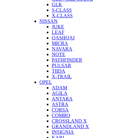
GLK
S-CLASS
X-CLASS
NISSAN
JUKE
LEAF
QASHQAI
MICRA
NAVARA
NOTE
PATHFINDER
PULSAR
TIIDA
X-TRAIL
OPEL
ADAM
AGILA
ANTARA
ASTRA
CORSA
COMBO
CROSSLAND X
GRANDLAND X
INSIGNIA
KARL