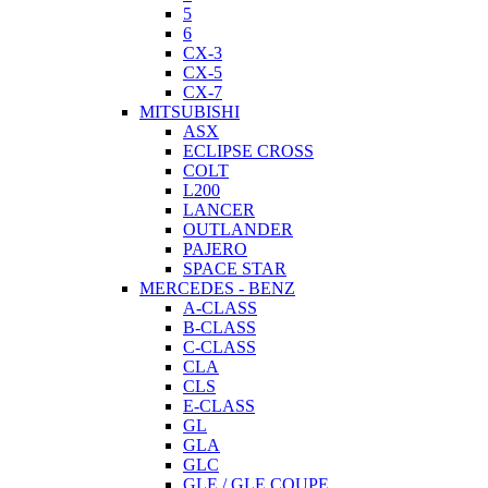
5
6
CX-3
CX-5
CX-7
MITSUBISHI
ASX
ECLIPSE CROSS
COLT
L200
LANCER
OUTLANDER
PAJERO
SPACE STAR
MERCEDES - BENZ
A-CLASS
B-CLASS
C-CLASS
CLA
CLS
E-CLASS
GL
GLA
GLC
GLE / GLE COUPE