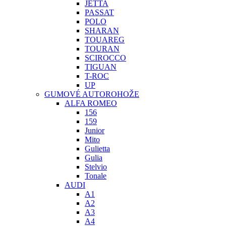
JETTA
PASSAT
POLO
SHARAN
TOUAREG
TOURAN
SCIROCCO
TIGUAN
T-ROC
UP
GUMOVÉ AUTOROHOŽE
ALFA ROMEO
156
159
Junior
Mito
Gulietta
Gulia
Stelvio
Tonale
AUDI
A1
A2
A3
A4