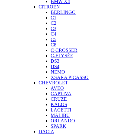
BMW X4
CITROEN
BERLINGO
C1
C2
C3
C4
C5
C8
C-CROSSER
C-ELYSÉE
DS3
DS4
NEMO
XSARA PICASSO
CHEVROLET
AVEO
CAPTIVA
CRUZE
KALOS
LACETTI
MALIBU
ORLANDO
SPARK
DACIA