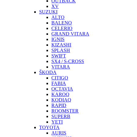
OUTBACK
XV
SUZUKI
ALTO
BALENO
CELERIO
GRAND VITARA
IGNIS
KIZASHI
SPLASH
SWIFT
SX4 / S-CROSS
VITARA
ŠKODA
CITIGO
FABIA
OCTAVIA
KAROQ
KODIAQ
RAPID
ROOMSTER
SUPERB
YETI
TOYOTA
AURIS