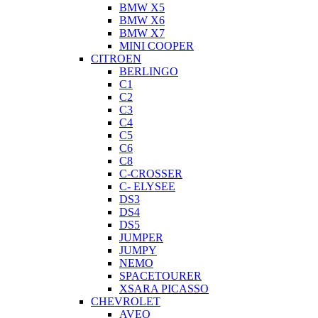
BMW X5
BMW X6
BMW X7
MINI COOPER
CITROEN
BERLINGO
C1
C2
C3
C4
C5
C6
C8
C-CROSSER
C- ELYSEE
DS3
DS4
DS5
JUMPER
JUMPY
NEMO
SPACETOURER
XSARA PICASSO
CHEVROLET
AVEO