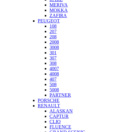
MERIVA
MOKKA
ZAFIRA
PEUGEOT
108
207
208
2008
3008
301
307
308
4007
4008
407
508
5008
PARTNER
PORSCHE
RENAULT
ALASKAN
CAPTUR
CLIO
FLUENCE