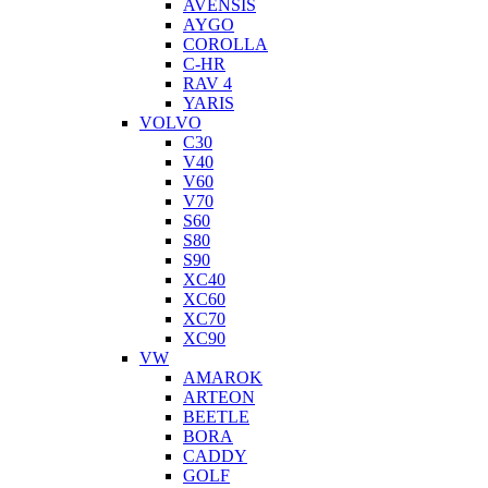
AVENSIS
AYGO
COROLLA
C-HR
RAV 4
YARIS
VOLVO
C30
V40
V60
V70
S60
S80
S90
XC40
XC60
XC70
XC90
VW
AMAROK
ARTEON
BEETLE
BORA
CADDY
GOLF