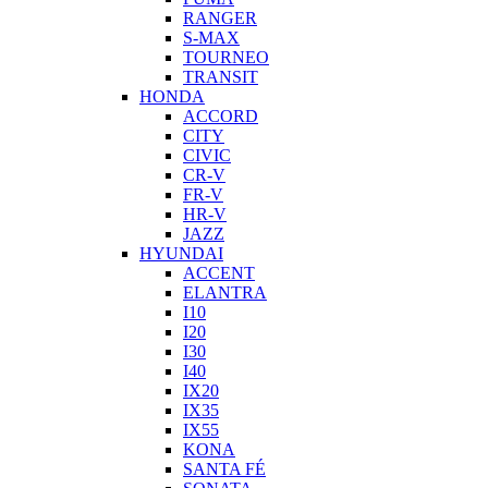
RANGER
S-MAX
TOURNEO
TRANSIT
HONDA
ACCORD
CITY
CIVIC
CR-V
FR-V
HR-V
JAZZ
HYUNDAI
ACCENT
ELANTRA
I10
I20
I30
I40
IX20
IX35
IX55
KONA
SANTA FÉ