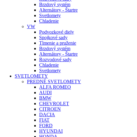
Brzdový systém
Alternátory - Štartre
Svetlomety
Chladenie
VW
Podvozkové diely
Spojkové sady
Tlmenie a pruženie
Brzdový systém
Alternátory - Štartre
Rozvodové sady
Chladenie
Svetlomety
SVETLOMETY
PREDNÉ SVETLOMETY
ALFA ROMEO
AUDI
BMW
CHEVROLET
CITROEN
DACIA
FIAT
FORD
HYUNDAI
HONDA