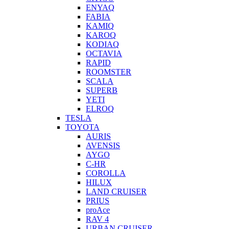
ENYAQ
FABIA
KAMIQ
KAROQ
KODIAQ
OCTAVIA
RAPID
ROOMSTER
SCALA
SUPERB
YETI
ELROQ
TESLA
TOYOTA
AURIS
AVENSIS
AYGO
C-HR
COROLLA
HILUX
LAND CRUISER
PRIUS
proAce
RAV 4
URBAN CRUISER