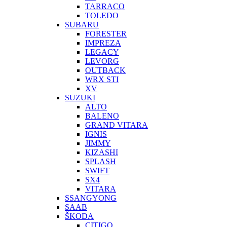
TARRACO
TOLEDO
SUBARU
FORESTER
IMPREZA
LEGACY
LEVORG
OUTBACK
WRX STI
XV
SUZUKI
ALTO
BALENO
GRAND VITARA
IGNIS
JIMMY
KIZASHI
SPLASH
SWIFT
SX4
VITARA
SSANGYONG
SAAB
ŠKODA
CITIGO