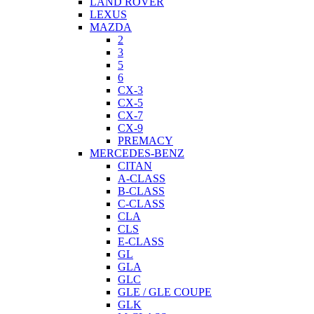
LAND ROVER
LEXUS
MAZDA
2
3
5
6
CX-3
CX-5
CX-7
CX-9
PREMACY
MERCEDES-BENZ
CITAN
A-CLASS
B-CLASS
C-CLASS
CLA
CLS
E-CLASS
GL
GLA
GLC
GLE / GLE COUPE
GLK