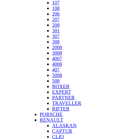
107
108
206
207
208
301
307
308
2008
3008
4007
4008
407
5008
508
BOXER
EXPERT
PARTNER
TRAVELLER
RIFTER
PORSCHE
RENAULT
ALASKAN
CAPTUR
CLIO