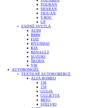
TOUAREG
TOURAN
SHARAN
TIGUAN
T-ROC
UP
ZADNÉ SVETLÁ
AUDI
BMW
FIAT
HYUNDAI
KIA
RENAULT
SUZUKI
ŠKODA
VW
AUTOROHOŽE
TEXTILNÉ AUTOKOBERCE
ALFA ROMEO
156
159
GULIA
GULIETTA
MITO
STELVIO