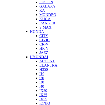
FUSION
GALAXY
KA
MONDEO
KUGA
RANGER
S-MAX
HONDA
CITY
CIVIC
CR-V
HR-V
JAZZ
HYUNDAI
ACCENT
ELANTRA
H350
I10
i20
i30
i40
IX20
IX35
IX55
IONIQ