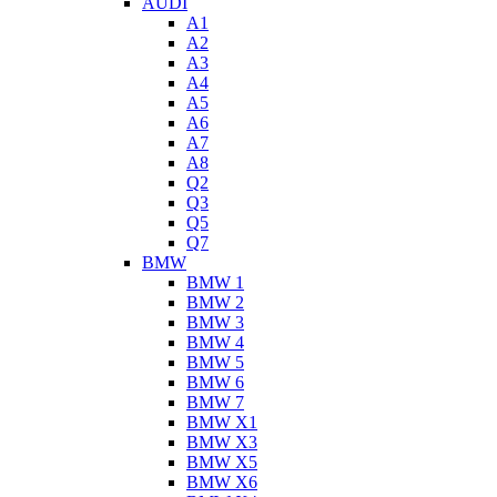
AUDI
A1
A2
A3
A4
A5
A6
A7
A8
Q2
Q3
Q5
Q7
BMW
BMW 1
BMW 2
BMW 3
BMW 4
BMW 5
BMW 6
BMW 7
BMW X1
BMW X3
BMW X5
BMW X6