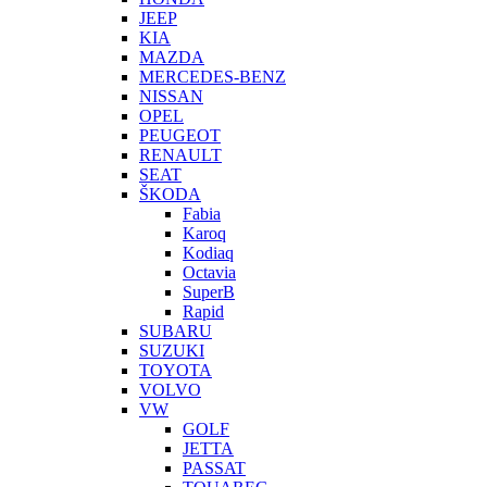
JEEP
KIA
MAZDA
MERCEDES-BENZ
NISSAN
OPEL
PEUGEOT
RENAULT
SEAT
ŠKODA
Fabia
Karoq
Kodiaq
Octavia
SuperB
Rapid
SUBARU
SUZUKI
TOYOTA
VOLVO
VW
GOLF
JETTA
PASSAT