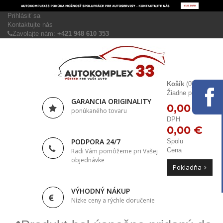
Prihlásiť sa
Kontaktujte nás
Zavolajte nám:
+421 948 610 353
Košík
(0)
Žiadne produkty
GARANCIA ORIGINALITY
0,00 €
ponúkaného tovaru
DPH
0,00 €
PODPORA 24/7
Spolu
Cena
Radi Vám pomôžeme pri Vašej
objednávke
Pokladňa
VÝHODNÝ NÁKUP
Nízke ceny a rýchle doručenie