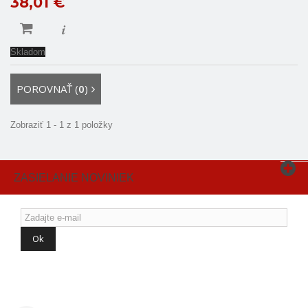
38,01 €
i
Skladom
POROVNAŤ (
0
)
Zobraziť 1 - 1 z 1 položky
ZASIELANIE NOVINIEK
Ok