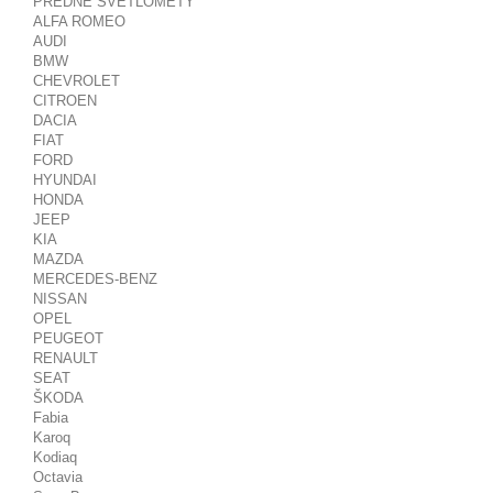
PREDNÉ SVETLOMETY
ALFA ROMEO
AUDI
BMW
CHEVROLET
CITROEN
DACIA
FIAT
FORD
HYUNDAI
HONDA
JEEP
KIA
MAZDA
MERCEDES-BENZ
NISSAN
OPEL
PEUGEOT
RENAULT
SEAT
ŠKODA
Fabia
Karoq
Kodiaq
Octavia