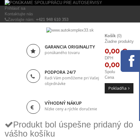
Prihlásiť sa
Kontaktujte nás
Zavolajte nám:
+421 948 610 353
Košík
(0)
Žiadne produkty
GARANCIA ORIGINALITY
0,00 €
ponúkaného tovaru
DPH
0,00 €
PODPORA 24/7
Spolu
Cena
Radi Vám pomôžeme pri Vašej
objednávke
Pokladňa
VÝHODNÝ NÁKUP
Nízke ceny a rýchle doručenie
Produkt bol úspešne pridaný do
vášho košíku