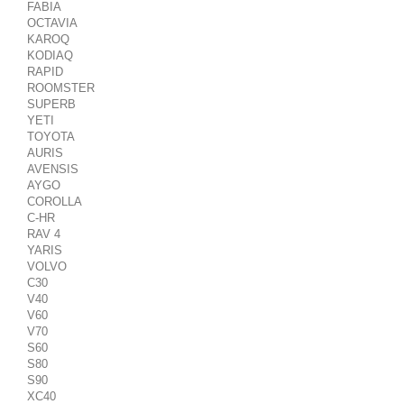
FABIA
OCTAVIA
KAROQ
KODIAQ
RAPID
ROOMSTER
SUPERB
YETI
TOYOTA
AURIS
AVENSIS
AYGO
COROLLA
C-HR
RAV 4
YARIS
VOLVO
C30
V40
V60
V70
S60
S80
S90
XC40