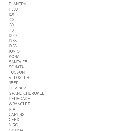
ELANTRA
H350
I10
i20
i30
i40
IX20
IX35
IX55
IONIQ
KONA
SANTA FÉ
SONATA
TUCSON
VELOSTER
JEEP
COMPASS
GRAND CHEROKEE
RENEGADE
WRANGLER
KIA
CARENS
CEED
NIRO
OPTIMA