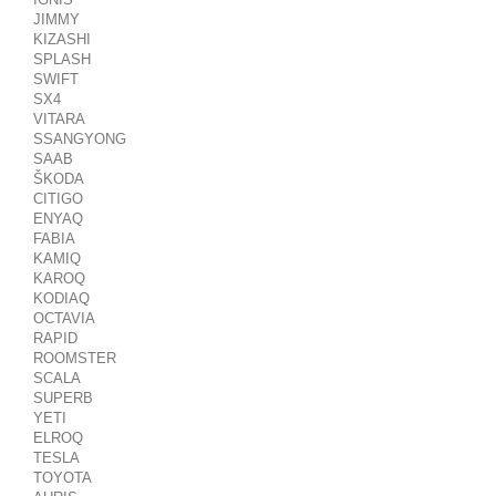
JIMMY
KIZASHI
SPLASH
SWIFT
SX4
VITARA
SSANGYONG
SAAB
ŠKODA
CITIGO
ENYAQ
FABIA
KAMIQ
KAROQ
KODIAQ
OCTAVIA
RAPID
ROOMSTER
SCALA
SUPERB
YETI
ELROQ
TESLA
TOYOTA