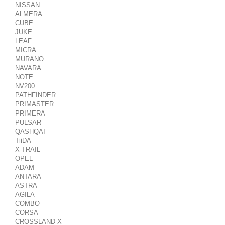
NISSAN
ALMERA
CUBE
JUKE
LEAF
MICRA
MURANO
NAVARA
NOTE
NV200
PATHFINDER
PRIMASTER
PRIMERA
PULSAR
QASHQAI
TiiDA
X-TRAIL
OPEL
ADAM
ANTARA
ASTRA
AGILA
COMBO
CORSA
CROSSLAND X