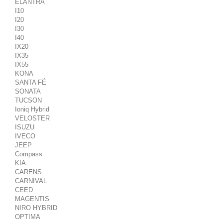
ELANTRA
I10
I20
I30
I40
IX20
IX35
IX55
KONA
SANTA FÉ
SONATA
TUCSON
Ioniq Hybrid
VELOSTER
ISUZU
IVECO
JEEP
Compass
KIA
CARENS
CARNIVAL
CEED
MAGENTIS
NIRO HYBRID
OPTIMA