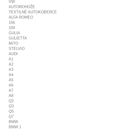
VW
AUTOROHOŽE
TEXTILNÉ AUTOKOBERCE
ALFA ROMEO
156
159
GULIA
GULIETTA
MITO
STELVIO
AUDI
A1
A2
A3
A4
A5
A6
A7
A8
Q2
Q3
Q5
Q7
BMW
BMW 1