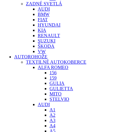
ZADNÉ SVETLÁ
AUDI
BMW
FIAT
HYUNDAI
KIA
RENAULT
SUZUKI
ŠKODA
VW
AUTOROHOŽE
TEXTILNÉ AUTOKOBERCE
ALFA ROMEO
156
159
GULIA
GULIETTA
MITO
STELVIO
AUDI
A1
A2
A3
A4
A5