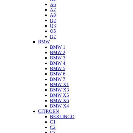
A6
A7
A8
Q2
Q3
Q5
Q7
BMW
BMW 1
BMW 2
BMW 3
BMW 4
BMW 5
BMW 6
BMW 7
BMW X1
BMW X3
BMW X5
BMW X6
BMW X4
CITROEN
BERLINGO
C1
C2
C3