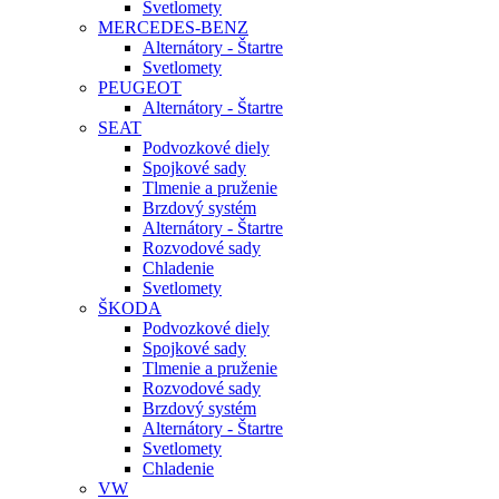
Svetlomety
MERCEDES-BENZ
Alternátory - Štartre
Svetlomety
PEUGEOT
Alternátory - Štartre
SEAT
Podvozkové diely
Spojkové sady
Tlmenie a pruženie
Brzdový systém
Alternátory - Štartre
Rozvodové sady
Chladenie
Svetlomety
ŠKODA
Podvozkové diely
Spojkové sady
Tlmenie a pruženie
Rozvodové sady
Brzdový systém
Alternátory - Štartre
Svetlomety
Chladenie
VW