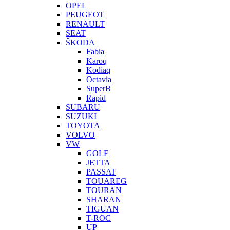
OPEL
PEUGEOT
RENAULT
SEAT
ŠKODA
Fabia
Karoq
Kodiaq
Octavia
SuperB
Rapid
SUBARU
SUZUKI
TOYOTA
VOLVO
VW
GOLF
JETTA
PASSAT
TOUAREG
TOURAN
SHARAN
TIGUAN
T-ROC
UP