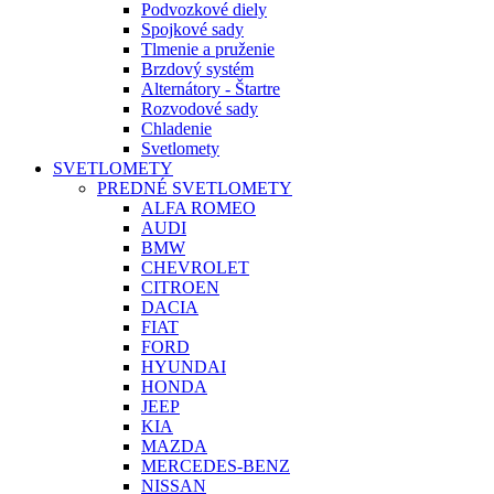
Podvozkové diely
Spojkové sady
Tlmenie a pruženie
Brzdový systém
Alternátory - Štartre
Rozvodové sady
Chladenie
Svetlomety
SVETLOMETY
PREDNÉ SVETLOMETY
ALFA ROMEO
AUDI
BMW
CHEVROLET
CITROEN
DACIA
FIAT
FORD
HYUNDAI
HONDA
JEEP
KIA
MAZDA
MERCEDES-BENZ
NISSAN