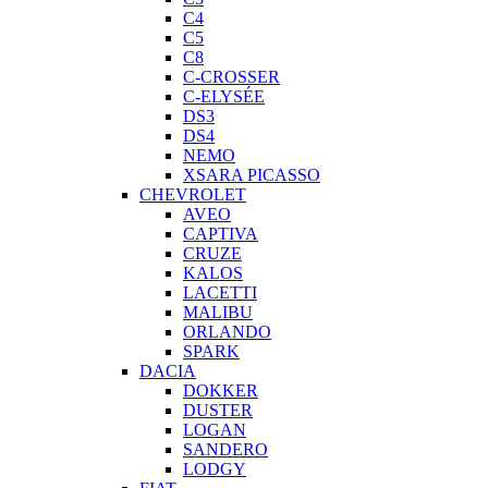
C4
C5
C8
C-CROSSER
C-ELYSÉE
DS3
DS4
NEMO
XSARA PICASSO
CHEVROLET
AVEO
CAPTIVA
CRUZE
KALOS
LACETTI
MALIBU
ORLANDO
SPARK
DACIA
DOKKER
DUSTER
LOGAN
SANDERO
LODGY