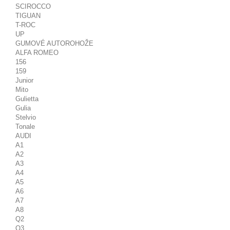
SCIROCCO
TIGUAN
T-ROC
UP
GUMOVÉ AUTOROHOŽE
ALFA ROMEO
156
159
Junior
Mito
Gulietta
Gulia
Stelvio
Tonale
AUDI
A1
A2
A3
A4
A5
A6
A7
A8
Q2
Q3