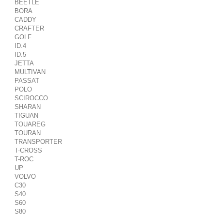
BEETLE
BORA
CADDY
CRAFTER
GOLF
ID.4
ID.5
JETTA
MULTIVAN
PASSAT
POLO
SCIROCCO
SHARAN
TIGUAN
TOUAREG
TOURAN
TRANSPORTER
T-CROSS
T-ROC
UP
VOLVO
C30
S40
S60
S80