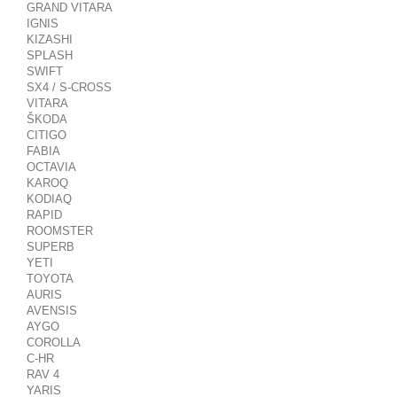
GRAND VITARA
IGNIS
KIZASHI
SPLASH
SWIFT
SX4 / S-CROSS
VITARA
ŠKODA
CITIGO
FABIA
OCTAVIA
KAROQ
KODIAQ
RAPID
ROOMSTER
SUPERB
YETI
TOYOTA
AURIS
AVENSIS
AYGO
COROLLA
C-HR
RAV 4
YARIS