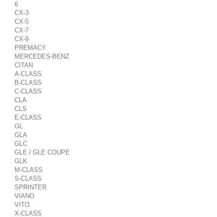
6
CX-3
CX-5
CX-7
CX-9
PREMACY
MERCEDES-BENZ
CITAN
A-CLASS
B-CLASS
C-CLASS
CLA
CLS
E-CLASS
GL
GLA
GLC
GLE / GLE COUPE
GLK
M-CLASS
S-CLASS
SPRINTER
VIANO
VITO
X-CLASS