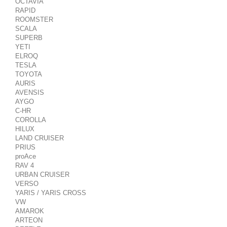
OCTAVIA
RAPID
ROOMSTER
SCALA
SUPERB
YETI
ELROQ
TESLA
TOYOTA
AURIS
AVENSIS
AYGO
C-HR
COROLLA
HILUX
LAND CRUISER
PRIUS
proAce
RAV 4
URBAN CRUISER
VERSO
YARIS / YARIS CROSS
VW
AMAROK
ARTEON