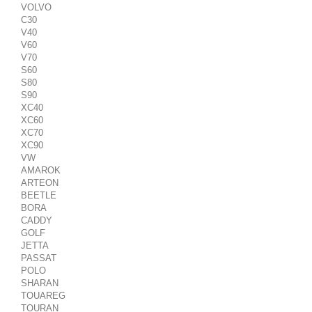
VOLVO
C30
V40
V60
V70
S60
S80
S90
XC40
XC60
XC70
XC90
VW
AMAROK
ARTEON
BEETLE
BORA
CADDY
GOLF
JETTA
PASSAT
POLO
SHARAN
TOUAREG
TOURAN