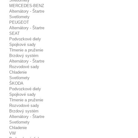
Svetlomety
MERCEDES-BENZ
Alternátory - Štartre
Svetlomety
PEUGEOT
Alternátory - Štartre
SEAT
Podvozkové diely
Spojkové sady
Tlmenie a pruženie
Brzdový systém
Alternátory - Štartre
Rozvodové sady
Chladenie
Svetlomety
ŠKODA
Podvozkové diely
Spojkové sady
Tlmenie a pruženie
Rozvodové sady
Brzdový systém
Alternátory - Štartre
Svetlomety
Chladenie
VW