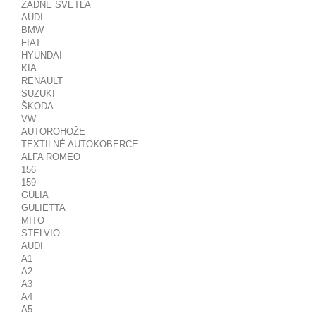
ZADNÉ SVETLÁ
AUDI
BMW
FIAT
HYUNDAI
KIA
RENAULT
SUZUKI
ŠKODA
VW
AUTOROHOŽE
TEXTILNÉ AUTOKOBERCE
ALFA ROMEO
156
159
GULIA
GULIETTA
MITO
STELVIO
AUDI
A1
A2
A3
A4
A5