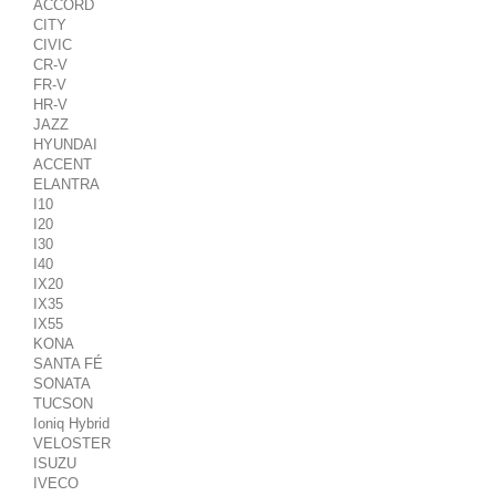
ACCORD
CITY
CIVIC
CR-V
FR-V
HR-V
JAZZ
HYUNDAI
ACCENT
ELANTRA
I10
I20
I30
I40
IX20
IX35
IX55
KONA
SANTA FÉ
SONATA
TUCSON
Ioniq Hybrid
VELOSTER
ISUZU
IVECO