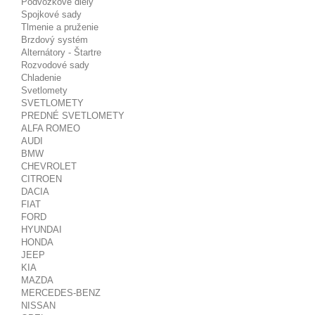
Podvozkové diely
Spojkové sady
Tlmenie a pruženie
Brzdový systém
Alternátory - Štartre
Rozvodové sady
Chladenie
Svetlomety
SVETLOMETY
PREDNÉ SVETLOMETY
ALFA ROMEO
AUDI
BMW
CHEVROLET
CITROEN
DACIA
FIAT
FORD
HYUNDAI
HONDA
JEEP
KIA
MAZDA
MERCEDES-BENZ
NISSAN