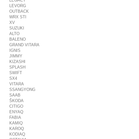
LEGACY
LEVORG
OUTBACK
WRX STI
XV
SUZUKI
ALTO
BALENO
GRAND VITARA
IGNIS
JIMMY
KIZASHI
SPLASH
SWIFT
SX4
VITARA
SSANGYONG
SAAB
ŠKODA
CITIGO
ENYAQ
FABIA
KAMIQ
KAROQ
KODIAQ