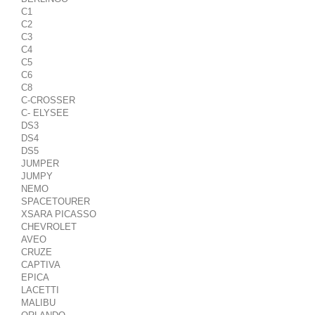
C1
C2
C3
C4
C5
C6
C8
C-CROSSER
C- ELYSEE
DS3
DS4
DS5
JUMPER
JUMPY
NEMO
SPACETOURER
XSARA PICASSO
CHEVROLET
AVEO
CRUZE
CAPTIVA
EPICA
LACETTI
MALIBU