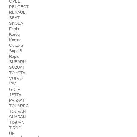
OPEL
PEUGEOT
RENAULT
SEAT
ŠKODA
Fabia
Karoq
Kodiaq
Octavia
SuperB
Rapid
SUBARU
SUZUKI
TOYOTA
VOLVO
VW
GOLF
JETTA
PASSAT
TOUAREG
TOURAN
SHARAN
TIGUAN
T-ROC
UP