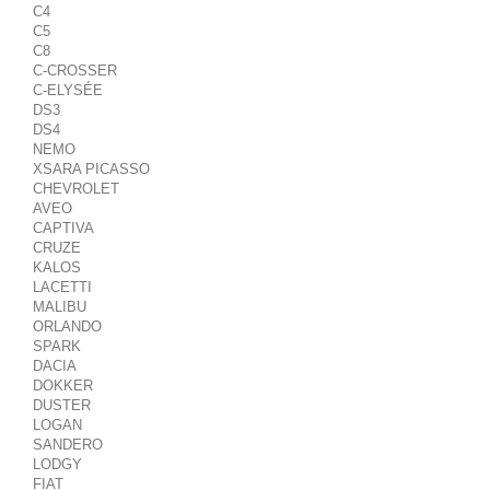
C4
C5
C8
C-CROSSER
C-ELYSÉE
DS3
DS4
NEMO
XSARA PICASSO
CHEVROLET
AVEO
CAPTIVA
CRUZE
KALOS
LACETTI
MALIBU
ORLANDO
SPARK
DACIA
DOKKER
DUSTER
LOGAN
SANDERO
LODGY
FIAT