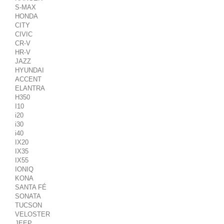
S-MAX
HONDA
CITY
CIVIC
CR-V
HR-V
JAZZ
HYUNDAI
ACCENT
ELANTRA
H350
I10
i20
i30
i40
IX20
IX35
IX55
IONIQ
KONA
SANTA FÉ
SONATA
TUCSON
VELOSTER
JEEP