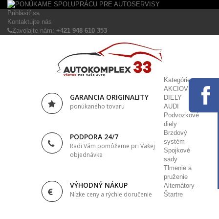
Prihlásiť sa
Kontaktujte nás
Zavolajte nám:
+421 948 610 353
Kategórie
AKCIOVÉ
GARANCIA ORIGINALITY
DIELY
ponúkaného tovaru
AUDI
Podvozkové
diely
Brzdový
PODPORA 24/7
systém
Radi Vám pomôžeme pri Vašej
Spojkové
objednávke
sady
Tlmenie a
pruženie
VÝHODNÝ NÁKUP
Alternátory -
Nízke ceny a rýchle doručenie
Štartre