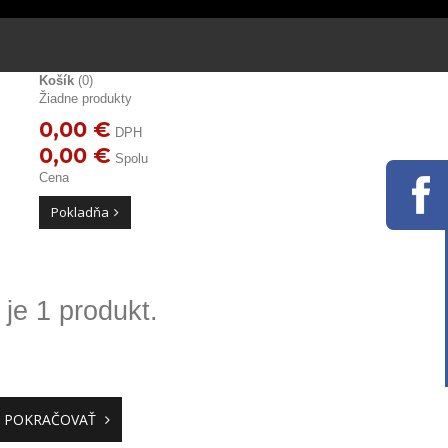
Košík
(0)
Žiadne produkty
0,00 €
DPH
0,00 €
Spolu
Cena
Pokladňa
je 1 produkt.
POKRAČOVAŤ