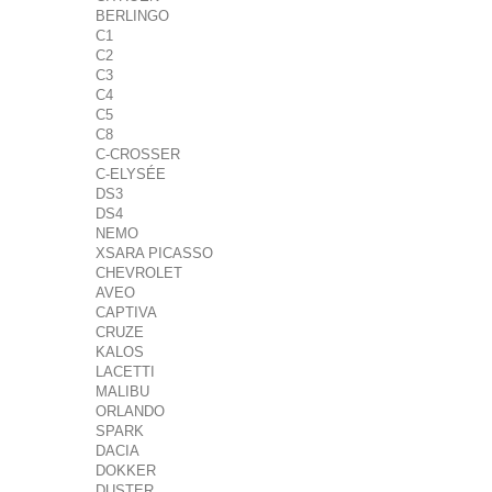
BERLINGO
C1
C2
C3
C4
C5
C8
C-CROSSER
C-ELYSÉE
DS3
DS4
NEMO
XSARA PICASSO
CHEVROLET
AVEO
CAPTIVA
CRUZE
KALOS
LACETTI
MALIBU
ORLANDO
SPARK
DACIA
DOKKER
DUSTER