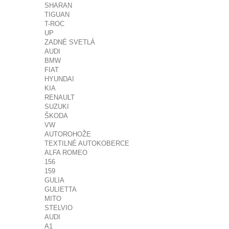
SHARAN
TIGUAN
T-ROC
UP
ZADNÉ SVETLÁ
AUDI
BMW
FIAT
HYUNDAI
KIA
RENAULT
SUZUKI
ŠKODA
VW
AUTOROHOŽE
TEXTILNÉ AUTOKOBERCE
ALFA ROMEO
156
159
GULIA
GULIETTA
MITO
STELVIO
AUDI
A1