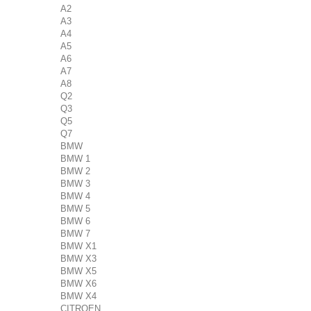
A2
A3
A4
A5
A6
A7
A8
Q2
Q3
Q5
Q7
BMW
BMW 1
BMW 2
BMW 3
BMW 4
BMW 5
BMW 6
BMW 7
BMW X1
BMW X3
BMW X5
BMW X6
BMW X4
CITROEN