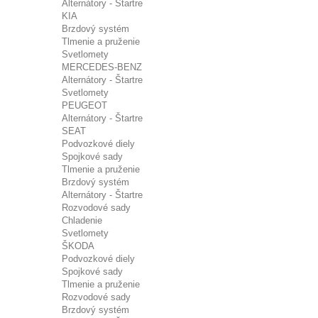
Alternátory - Štartre
KIA
Brzdový systém
Tlmenie a pruženie
Svetlomety
MERCEDES-BENZ
Alternátory - Štartre
Svetlomety
PEUGEOT
Alternátory - Štartre
SEAT
Podvozkové diely
Spojkové sady
Tlmenie a pruženie
Brzdový systém
Alternátory - Štartre
Rozvodové sady
Chladenie
Svetlomety
ŠKODA
Podvozkové diely
Spojkové sady
Tlmenie a pruženie
Rozvodové sady
Brzdový systém