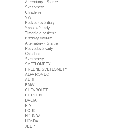
Alternátory - Štartre
Svetlomety
Chladenie
VW
Podvozkové diely
Spojkové sady
Tlmenie a pruženie
Brzdový systém
Alternátory - Štartre
Rozvodové sady
Chladenie
Svetlomety
SVETLOMETY
PREDNÉ SVETLOMETY
ALFA ROMEO
AUDI
BMW
CHEVROLET
CITROEN
DACIA
FIAT
FORD
HYUNDAI
HONDA
JEEP