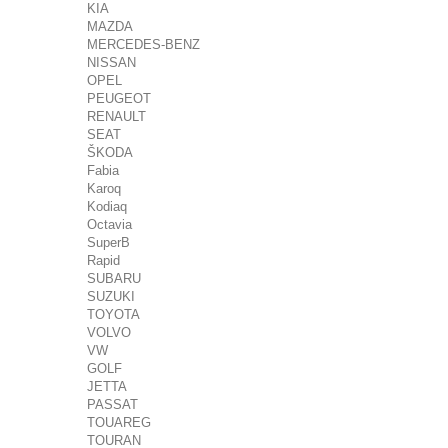
KIA
MAZDA
MERCEDES-BENZ
NISSAN
OPEL
PEUGEOT
RENAULT
SEAT
ŠKODA
Fabia
Karoq
Kodiaq
Octavia
SuperB
Rapid
SUBARU
SUZUKI
TOYOTA
VOLVO
VW
GOLF
JETTA
PASSAT
TOUAREG
TOURAN