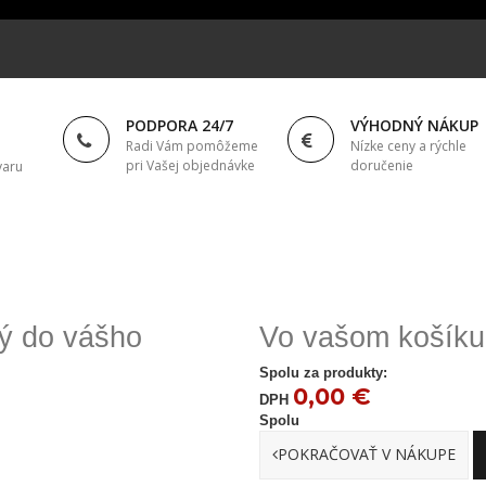
PODPORA 24/7
VÝHODNÝ NÁKUP
Radi Vám pomôžeme
Nízke ceny a rýchle
pri Vašej objednávke
doručenie
varu
ný do vášho
Vo vašom košíku 
Spolu za produkty:
0,00 €
DPH
Spolu
POKRAČOVAŤ V NÁKUPE