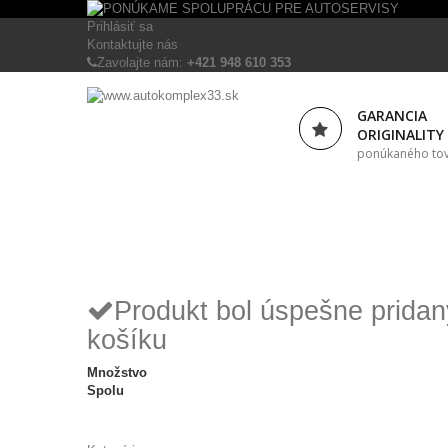
Prihlásiť sa
Kontaktujte nás
Zavolajte nám:
+421 948 610 353
GARANCIA
ORIGINALITY
ponúkaného to
Produkt bol úspešne prida
košíku
Množstvo
Spolu