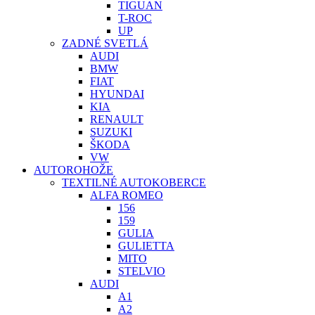
TIGUAN
T-ROC
UP
ZADNÉ SVETLÁ
AUDI
BMW
FIAT
HYUNDAI
KIA
RENAULT
SUZUKI
ŠKODA
VW
AUTOROHOŽE
TEXTILNÉ AUTOKOBERCE
ALFA ROMEO
156
159
GULIA
GULIETTA
MITO
STELVIO
AUDI
A1
A2