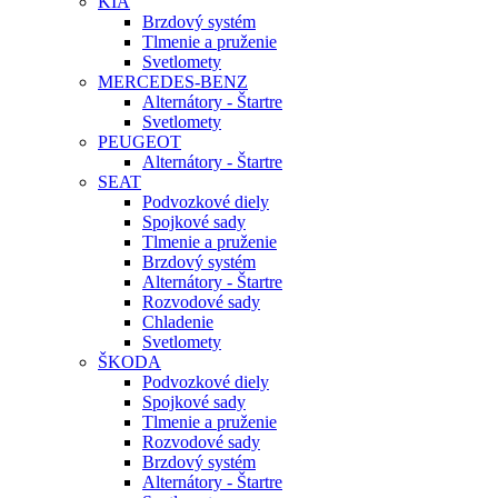
KIA
Brzdový systém
Tlmenie a pruženie
Svetlomety
MERCEDES-BENZ
Alternátory - Štartre
Svetlomety
PEUGEOT
Alternátory - Štartre
SEAT
Podvozkové diely
Spojkové sady
Tlmenie a pruženie
Brzdový systém
Alternátory - Štartre
Rozvodové sady
Chladenie
Svetlomety
ŠKODA
Podvozkové diely
Spojkové sady
Tlmenie a pruženie
Rozvodové sady
Brzdový systém
Alternátory - Štartre