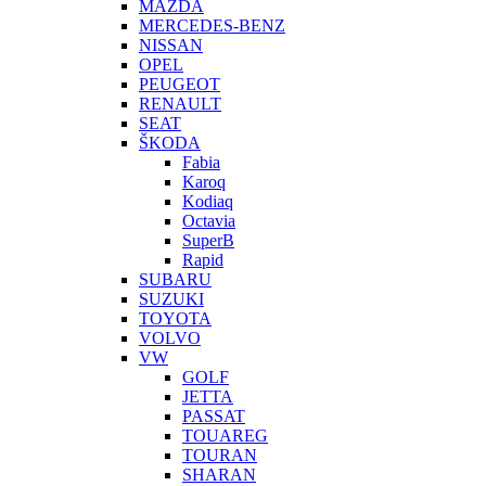
MAZDA
MERCEDES-BENZ
NISSAN
OPEL
PEUGEOT
RENAULT
SEAT
ŠKODA
Fabia
Karoq
Kodiaq
Octavia
SuperB
Rapid
SUBARU
SUZUKI
TOYOTA
VOLVO
VW
GOLF
JETTA
PASSAT
TOUAREG
TOURAN
SHARAN