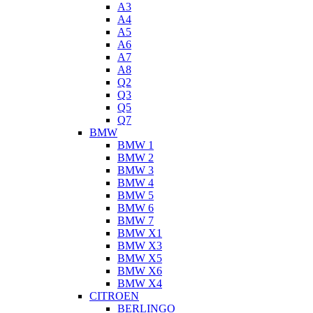
A3
A4
A5
A6
A7
A8
Q2
Q3
Q5
Q7
BMW
BMW 1
BMW 2
BMW 3
BMW 4
BMW 5
BMW 6
BMW 7
BMW X1
BMW X3
BMW X5
BMW X6
BMW X4
CITROEN
BERLINGO