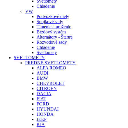
Svetlomety
Chladenie
VW
Podvozkové diely
Spojkové sady
Tlmenie a pruženie
Brzdový systém
Alternátory - Štartre
Rozvodové sady
Chladenie
Svetlomety
SVETLOMETY
PREDNÉ SVETLOMETY
ALFA ROMEO
AUDI
BMW
CHEVROLET
CITROEN
DACIA
FIAT
FORD
HYUNDAI
HONDA
JEEP
KIA