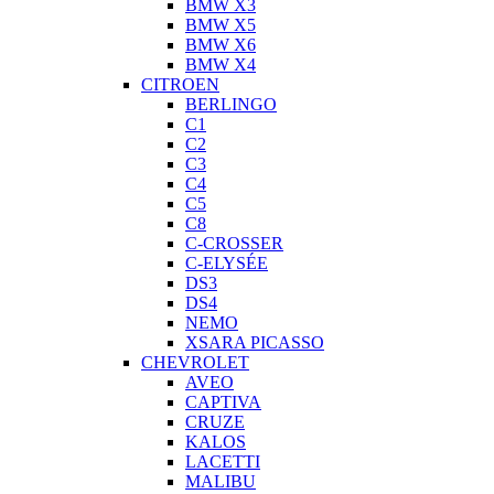
BMW X3
BMW X5
BMW X6
BMW X4
CITROEN
BERLINGO
C1
C2
C3
C4
C5
C8
C-CROSSER
C-ELYSÉE
DS3
DS4
NEMO
XSARA PICASSO
CHEVROLET
AVEO
CAPTIVA
CRUZE
KALOS
LACETTI
MALIBU