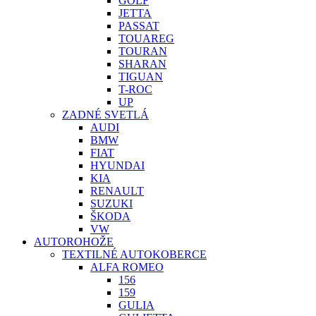
GOLF
JETTA
PASSAT
TOUAREG
TOURAN
SHARAN
TIGUAN
T-ROC
UP
ZADNÉ SVETLÁ
AUDI
BMW
FIAT
HYUNDAI
KIA
RENAULT
SUZUKI
ŠKODA
VW
AUTOROHOŽE
TEXTILNÉ AUTOKOBERCE
ALFA ROMEO
156
159
GULIA