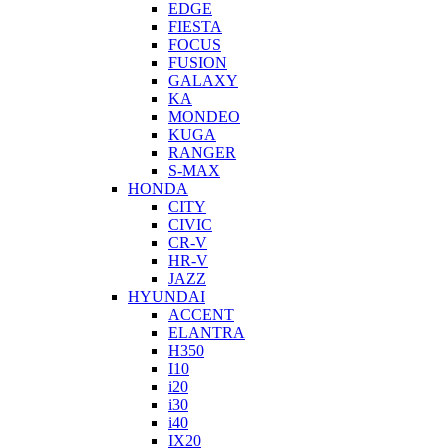
EDGE
FIESTA
FOCUS
FUSION
GALAXY
KA
MONDEO
KUGA
RANGER
S-MAX
HONDA
CITY
CIVIC
CR-V
HR-V
JAZZ
HYUNDAI
ACCENT
ELANTRA
H350
I10
i20
i30
i40
IX20