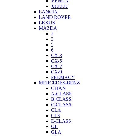
VENGA
XCEED
LANCIA
LAND ROVER
LEXUS
MAZDA
2
3
5
6
CX-3
CX-5
CX-7
CX-9
PREMACY
MERCEDES-BENZ
CITAN
A-CLASS
B-CLASS
C-CLASS
CLA
CLS
E-CLASS
GL
GLA