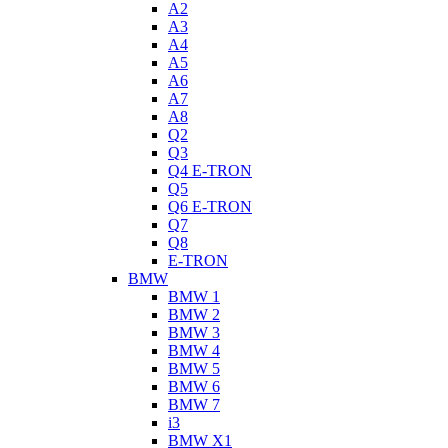
A2
A3
A4
A5
A6
A7
A8
Q2
Q3
Q4 E-TRON
Q5
Q6 E-TRON
Q7
Q8
E-TRON
BMW
BMW 1
BMW 2
BMW 3
BMW 4
BMW 5
BMW 6
BMW 7
i3
BMW X1