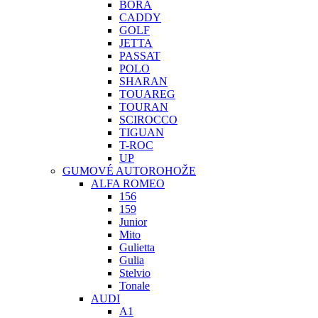
BORA
CADDY
GOLF
JETTA
PASSAT
POLO
SHARAN
TOUAREG
TOURAN
SCIROCCO
TIGUAN
T-ROC
UP
GUMOVÉ AUTOROHOŽE
ALFA ROMEO
156
159
Junior
Mito
Gulietta
Gulia
Stelvio
Tonale
AUDI
A1