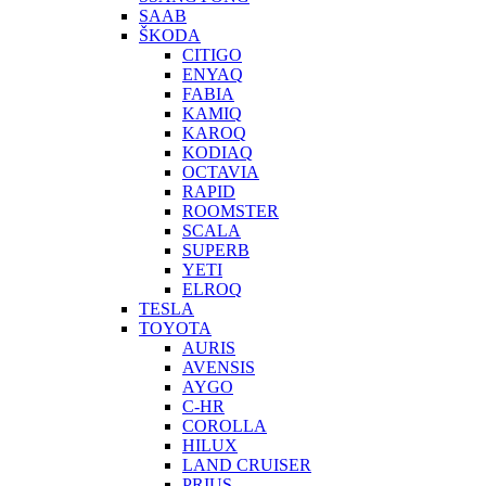
SAAB
ŠKODA
CITIGO
ENYAQ
FABIA
KAMIQ
KAROQ
KODIAQ
OCTAVIA
RAPID
ROOMSTER
SCALA
SUPERB
YETI
ELROQ
TESLA
TOYOTA
AURIS
AVENSIS
AYGO
C-HR
COROLLA
HILUX
LAND CRUISER
PRIUS