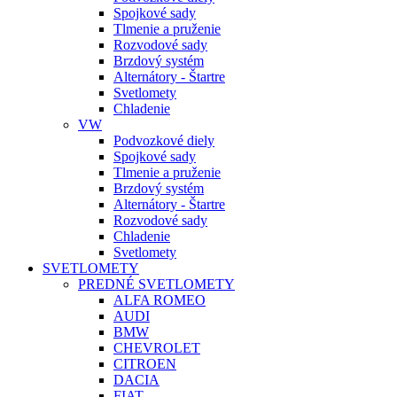
Spojkové sady
Tlmenie a pruženie
Rozvodové sady
Brzdový systém
Alternátory - Štartre
Svetlomety
Chladenie
VW
Podvozkové diely
Spojkové sady
Tlmenie a pruženie
Brzdový systém
Alternátory - Štartre
Rozvodové sady
Chladenie
Svetlomety
SVETLOMETY
PREDNÉ SVETLOMETY
ALFA ROMEO
AUDI
BMW
CHEVROLET
CITROEN
DACIA
FIAT