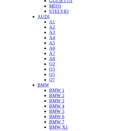
GULIETTA
MITO
STELVIO
AUDI
A1
A2
A3
A4
A5
A6
A7
A8
Q2
Q3
Q5
Q7
BMW
BMW 1
BMW 2
BMW 3
BMW 4
BMW 5
BMW 6
BMW 7
BMW X1