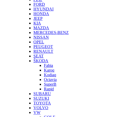
FORD
HYUNDAI
HONDA
JEEP
KIA
MAZDA
MERCEDES-BENZ
NISSAN
OPEL
PEUGEOT
RENAULT
SEAT
ŠKODA
Fabia
Karoq
Kodiaq
Octavia
SuperB
Rapid
SUBARU
SUZUKI
TOYOTA
VOLVO
VW