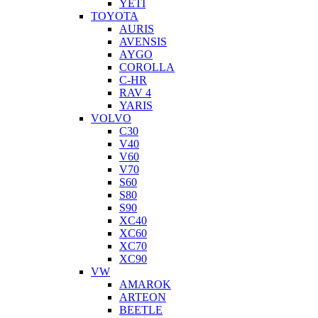
YETI
TOYOTA
AURIS
AVENSIS
AYGO
COROLLA
C-HR
RAV 4
YARIS
VOLVO
C30
V40
V60
V70
S60
S80
S90
XC40
XC60
XC70
XC90
VW
AMAROK
ARTEON
BEETLE