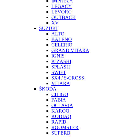
IMPREZA
LEGACY
LEVORG
OUTBACK
XV
SUZUKI
ALTO
BALENO
CELERIO
GRAND VITARA
IGNIS
KIZASHI
SPLASH
SWIFT
SX4 / S-CROSS
VITARA
ŠKODA
CITIGO
FABIA
OCTAVIA
KAROQ
KODIAQ
RAPID
ROOMSTER
SUPERB