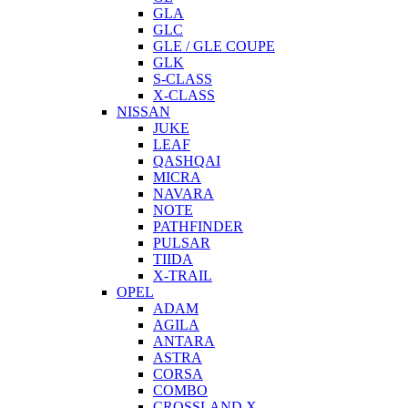
GLA
GLC
GLE / GLE COUPE
GLK
S-CLASS
X-CLASS
NISSAN
JUKE
LEAF
QASHQAI
MICRA
NAVARA
NOTE
PATHFINDER
PULSAR
TIIDA
X-TRAIL
OPEL
ADAM
AGILA
ANTARA
ASTRA
CORSA
COMBO
CROSSLAND X