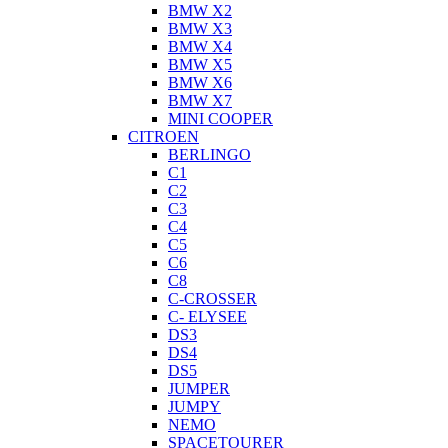
BMW X2
BMW X3
BMW X4
BMW X5
BMW X6
BMW X7
MINI COOPER
CITROEN
BERLINGO
C1
C2
C3
C4
C5
C6
C8
C-CROSSER
C- ELYSEE
DS3
DS4
DS5
JUMPER
JUMPY
NEMO
SPACETOURER