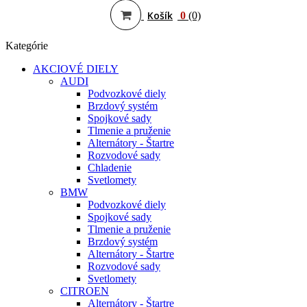
Košík
0
(0)
Kategórie
AKCIOVÉ DIELY
AUDI
Podvozkové diely
Brzdový systém
Spojkové sady
Tlmenie a pruženie
Alternátory - Štartre
Rozvodové sady
Chladenie
Svetlomety
BMW
Podvozkové diely
Spojkové sady
Tlmenie a pruženie
Brzdový systém
Alternátory - Štartre
Rozvodové sady
Svetlomety
CITROEN
Alternátory - Štartre