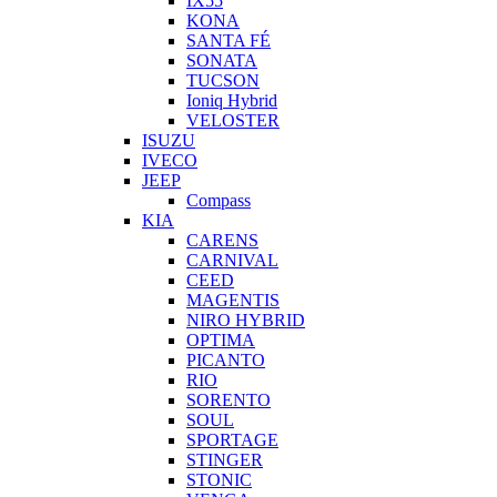
IX55
KONA
SANTA FÉ
SONATA
TUCSON
Ioniq Hybrid
VELOSTER
ISUZU
IVECO
JEEP
Compass
KIA
CARENS
CARNIVAL
CEED
MAGENTIS
NIRO HYBRID
OPTIMA
PICANTO
RIO
SORENTO
SOUL
SPORTAGE
STINGER
STONIC