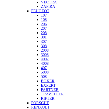
VECTRA
ZAFIRA
PEUGEOT
107
108
206
207
208
301
307
308
2008
3008
4007
4008
407
5008
508
BOXER
EXPERT
PARTNER
TRAVELLER
RIFTER
PORSCHE
RENAULT