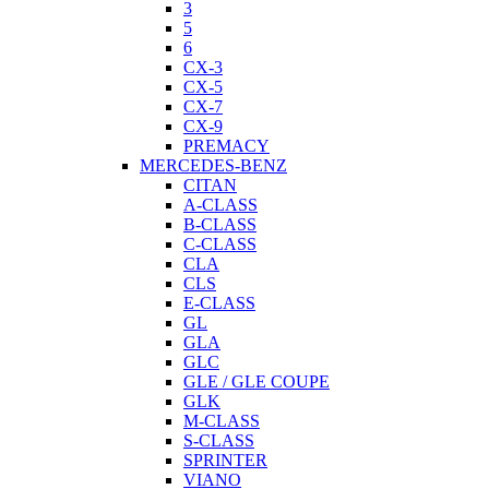
3
5
6
CX-3
CX-5
CX-7
CX-9
PREMACY
MERCEDES-BENZ
CITAN
A-CLASS
B-CLASS
C-CLASS
CLA
CLS
E-CLASS
GL
GLA
GLC
GLE / GLE COUPE
GLK
M-CLASS
S-CLASS
SPRINTER
VIANO