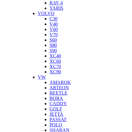
RAV 4
YARIS
VOLVO
C30
V40
V60
V70
S60
S80
S90
XC40
XC60
XC70
XC90
VW
AMAROK
ARTEON
BEETLE
BORA
CADDY
GOLF
JETTA
PASSAT
POLO
SHARAN