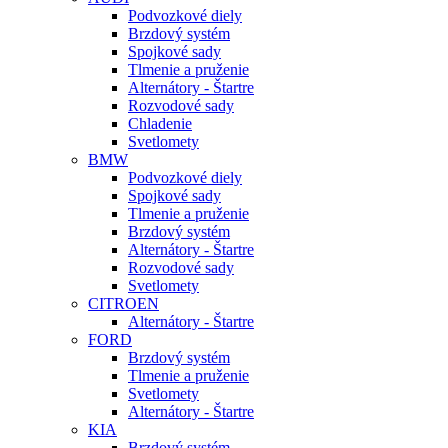
Podvozkové diely
Brzdový systém
Spojkové sady
Tlmenie a pruženie
Alternátory - Štartre
Rozvodové sady
Chladenie
Svetlomety
BMW
Podvozkové diely
Spojkové sady
Tlmenie a pruženie
Brzdový systém
Alternátory - Štartre
Rozvodové sady
Svetlomety
CITROEN
Alternátory - Štartre
FORD
Brzdový systém
Tlmenie a pruženie
Svetlomety
Alternátory - Štartre
KIA
Brzdový systém