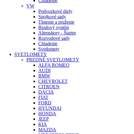
Chladenie
VW
Podvozkové diely
Spojkové sady
Tlmenie a pruženie
Brzdový systém
Alternátory - Štartre
Rozvodové sady
Chladenie
Svetlomety
SVETLOMETY
PREDNÉ SVETLOMETY
ALFA ROMEO
AUDI
BMW
CHEVROLET
CITROEN
DACIA
FIAT
FORD
HYUNDAI
HONDA
JEEP
KIA
MAZDA