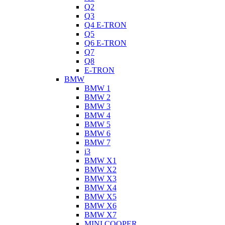
Q2
Q3
Q4 E-TRON
Q5
Q6 E-TRON
Q7
Q8
E-TRON
BMW
BMW 1
BMW 2
BMW 3
BMW 4
BMW 5
BMW 6
BMW 7
i3
BMW X1
BMW X2
BMW X3
BMW X4
BMW X5
BMW X6
BMW X7
MINI COOPER