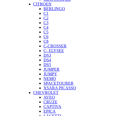
CITROEN
BERLINGO
C1
C2
C3
C4
C5
C6
C8
C-CROSSER
C- ELYSEE
DS3
DS4
DS5
JUMPER
JUMPY
NEMO
SPACETOURER
XSARA PICASSO
CHEVROLET
AVEO
CRUZE
CAPTIVA
EPICA
LACETTI