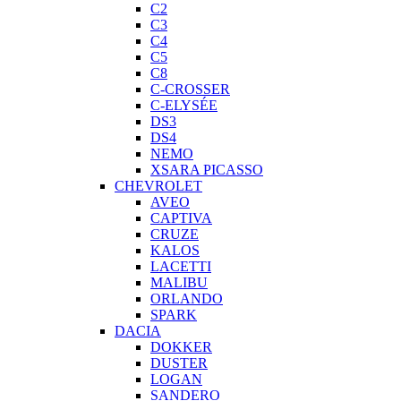
C2
C3
C4
C5
C8
C-CROSSER
C-ELYSÉE
DS3
DS4
NEMO
XSARA PICASSO
CHEVROLET
AVEO
CAPTIVA
CRUZE
KALOS
LACETTI
MALIBU
ORLANDO
SPARK
DACIA
DOKKER
DUSTER
LOGAN
SANDERO