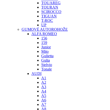
TOUAREG
TOURAN
SCIROCCO
TIGUAN
T-ROC
UP
GUMOVÉ AUTOROHOŽE
ALFA ROMEO
156
159
Junior
Mito
Gulietta
Gulia
Stelvio
Tonale
AUDI
A1
A2
A3
A4
A5
A6
A7
A8