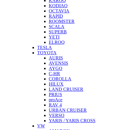
KAROQ
KODIAQ
OCTAVIA
RAPID
ROOMSTER
SCALA
SUPERB
YETI
ELROQ
TESLA
TOYOTA
AURIS
AVENSIS
AYGO
C-HR
COROLLA
HILUX
LAND CRUISER
PRIUS
proAce
RAV 4
URBAN CRUISER
VERSO
YARIS / YARIS CROSS
VW