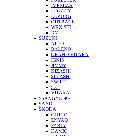
IMPREZA
LEGACY
LEVORG
OUTBACK
WRX STI
XV
SUZUKI
ALTO
BALENO
GRAND VITARA
IGNIS
JIMMY
KIZASHI
SPLASH
SWIFT
SX4
VITARA
SSANGYONG
SAAB
ŠKODA
CITIGO
ENYAQ
FABIA
KAMIQ