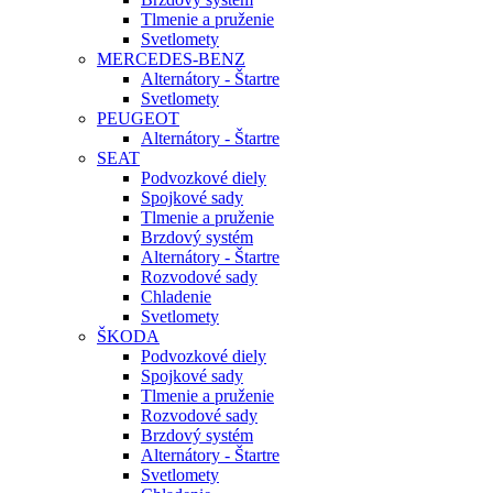
Tlmenie a pruženie
Svetlomety
MERCEDES-BENZ
Alternátory - Štartre
Svetlomety
PEUGEOT
Alternátory - Štartre
SEAT
Podvozkové diely
Spojkové sady
Tlmenie a pruženie
Brzdový systém
Alternátory - Štartre
Rozvodové sady
Chladenie
Svetlomety
ŠKODA
Podvozkové diely
Spojkové sady
Tlmenie a pruženie
Rozvodové sady
Brzdový systém
Alternátory - Štartre
Svetlomety