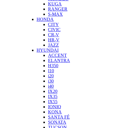
KUGA
RANGER
S-MAX
HONDA
CITY
CIVIC
CR-V
HR-V
JAZZ
HYUNDAI
ACCENT
ELANTRA
H350
I10
i20
i30
i40
IX20
IX35
IX55
IONIQ
KONA
SANTA FÉ
SONATA
TUCSON