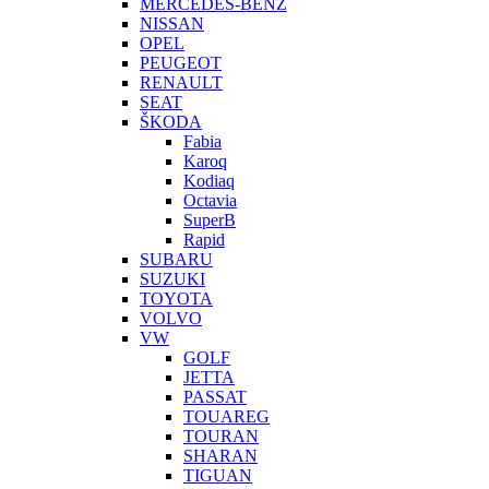
MERCEDES-BENZ
NISSAN
OPEL
PEUGEOT
RENAULT
SEAT
ŠKODA
Fabia
Karoq
Kodiaq
Octavia
SuperB
Rapid
SUBARU
SUZUKI
TOYOTA
VOLVO
VW
GOLF
JETTA
PASSAT
TOUAREG
TOURAN
SHARAN
TIGUAN