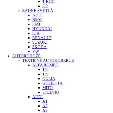
T-ROC
UP
ZADNÉ SVETLÁ
AUDI
BMW
FIAT
HYUNDAI
KIA
RENAULT
SUZUKI
ŠKODA
VW
AUTOROHOŽE
TEXTILNÉ AUTOKOBERCE
ALFA ROMEO
156
159
GULIA
GULIETTA
MITO
STELVIO
AUDI
A1
A2
A3