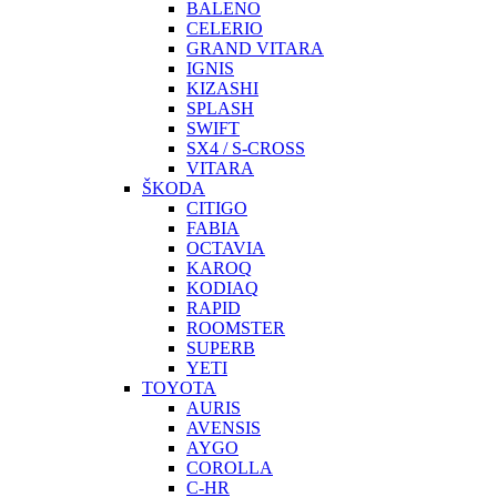
BALENO
CELERIO
GRAND VITARA
IGNIS
KIZASHI
SPLASH
SWIFT
SX4 / S-CROSS
VITARA
ŠKODA
CITIGO
FABIA
OCTAVIA
KAROQ
KODIAQ
RAPID
ROOMSTER
SUPERB
YETI
TOYOTA
AURIS
AVENSIS
AYGO
COROLLA
C-HR