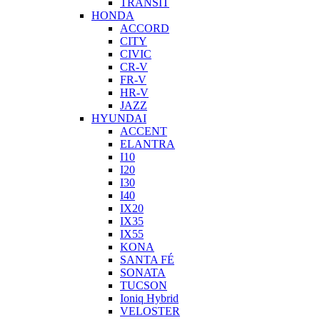
TRANSIT
HONDA
ACCORD
CITY
CIVIC
CR-V
FR-V
HR-V
JAZZ
HYUNDAI
ACCENT
ELANTRA
I10
I20
I30
I40
IX20
IX35
IX55
KONA
SANTA FÉ
SONATA
TUCSON
Ioniq Hybrid
VELOSTER