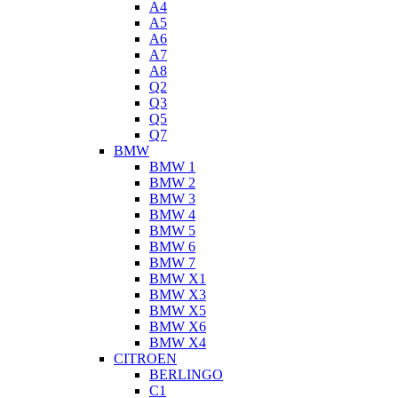
A4
A5
A6
A7
A8
Q2
Q3
Q5
Q7
BMW
BMW 1
BMW 2
BMW 3
BMW 4
BMW 5
BMW 6
BMW 7
BMW X1
BMW X3
BMW X5
BMW X6
BMW X4
CITROEN
BERLINGO
C1