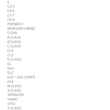
6
CX-3
CX-5
CX-7
CX-9
PREMACY
MERCEDES-BENZ
CITAN
A-CLASS
B-CLASS
C-CLASS
CLA
CLS
E-CLASS
GL
GLA
GLC
GLE / GLE COUPE
GLK
M-CLASS
S-CLASS
SPRINTER
VIANO
VITO
X-CLASS