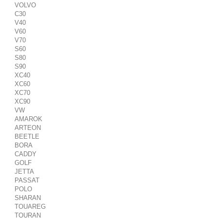
VOLVO
C30
V40
V60
V70
S60
S80
S90
XC40
XC60
XC70
XC90
VW
AMAROK
ARTEON
BEETLE
BORA
CADDY
GOLF
JETTA
PASSAT
POLO
SHARAN
TOUAREG
TOURAN