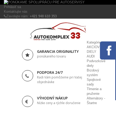
Prihlásiť sa
Kontaktujte nás
Zavolajte nám:
+421 948 610 353
Kategórie
AKCIOVÉ
GARANCIA ORIGINALITY
DIELY
ponúkaného tovaru
AUDI
Podvozkové
diely
Brzdový
PODPORA 24/7
systém
Radi Vám pomôžeme pri Vašej
Spojkové
objednávke
sady
Tlmenie a
pruženie
VÝHODNÝ NÁKUP
Alternátory -
Nízke ceny a rýchle doručenie
Štartre