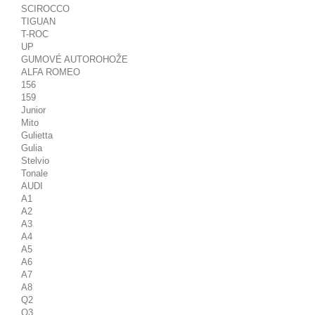
SCIROCCO
TIGUAN
T-ROC
UP
GUMOVÉ AUTOROHOŽE
ALFA ROMEO
156
159
Junior
Mito
Gulietta
Gulia
Stelvio
Tonale
AUDI
A1
A2
A3
A4
A5
A6
A7
A8
Q2
Q3