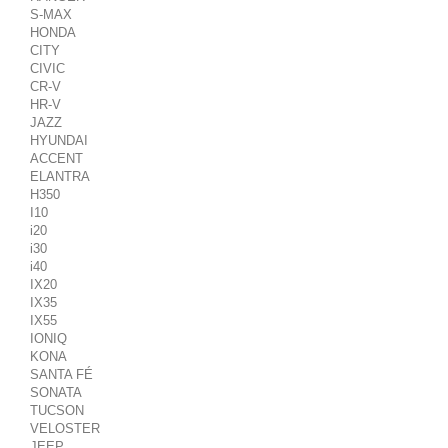
S-MAX
HONDA
CITY
CIVIC
CR-V
HR-V
JAZZ
HYUNDAI
ACCENT
ELANTRA
H350
I10
i20
i30
i40
IX20
IX35
IX55
IONIQ
KONA
SANTA FÉ
SONATA
TUCSON
VELOSTER
JEEP