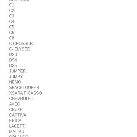
C1
C2
C3
C4
C5
C6
C8
C-CROSSER
C- ELYSEE
DS3
DS4
DS5
JUMPER
JUMPY
NEMO
SPACETOURER
XSARA PICASSO
CHEVROLET
AVEO
CRUZE
CAPTIVA
EPICA
LACETTI
MALIBU