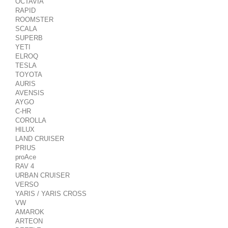
OCTAVIA
RAPID
ROOMSTER
SCALA
SUPERB
YETI
ELROQ
TESLA
TOYOTA
AURIS
AVENSIS
AYGO
C-HR
COROLLA
HILUX
LAND CRUISER
PRIUS
proAce
RAV 4
URBAN CRUISER
VERSO
YARIS / YARIS CROSS
VW
AMAROK
ARTEON