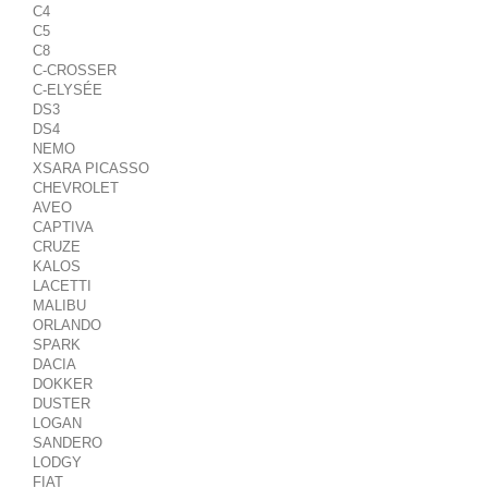
C4
C5
C8
C-CROSSER
C-ELYSÉE
DS3
DS4
NEMO
XSARA PICASSO
CHEVROLET
AVEO
CAPTIVA
CRUZE
KALOS
LACETTI
MALIBU
ORLANDO
SPARK
DACIA
DOKKER
DUSTER
LOGAN
SANDERO
LODGY
FIAT