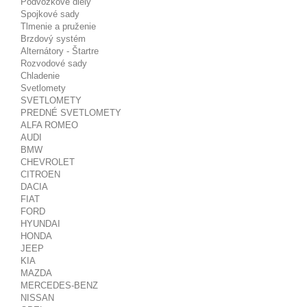
Podvozkové diely
Spojkové sady
Tlmenie a pruženie
Brzdový systém
Alternátory - Štartre
Rozvodové sady
Chladenie
Svetlomety
SVETLOMETY
PREDNÉ SVETLOMETY
ALFA ROMEO
AUDI
BMW
CHEVROLET
CITROEN
DACIA
FIAT
FORD
HYUNDAI
HONDA
JEEP
KIA
MAZDA
MERCEDES-BENZ
NISSAN