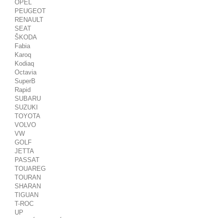
OPEL
PEUGEOT
RENAULT
SEAT
ŠKODA
Fabia
Karoq
Kodiaq
Octavia
SuperB
Rapid
SUBARU
SUZUKI
TOYOTA
VOLVO
VW
GOLF
JETTA
PASSAT
TOUAREG
TOURAN
SHARAN
TIGUAN
T-ROC
UP