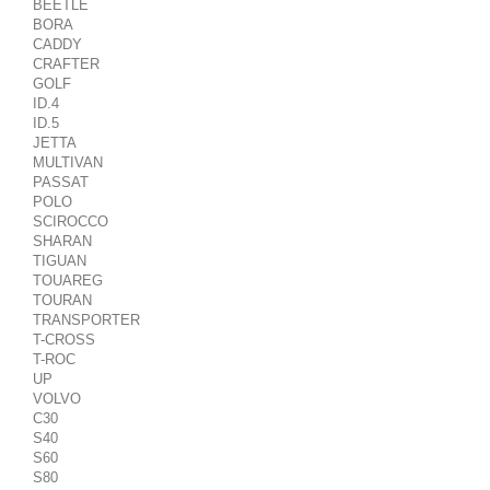
BEETLE
BORA
CADDY
CRAFTER
GOLF
ID.4
ID.5
JETTA
MULTIVAN
PASSAT
POLO
SCIROCCO
SHARAN
TIGUAN
TOUAREG
TOURAN
TRANSPORTER
T-CROSS
T-ROC
UP
VOLVO
C30
S40
S60
S80