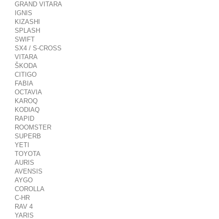
GRAND VITARA
IGNIS
KIZASHI
SPLASH
SWIFT
SX4 / S-CROSS
VITARA
ŠKODA
CITIGO
FABIA
OCTAVIA
KAROQ
KODIAQ
RAPID
ROOMSTER
SUPERB
YETI
TOYOTA
AURIS
AVENSIS
AYGO
COROLLA
C-HR
RAV 4
YARIS