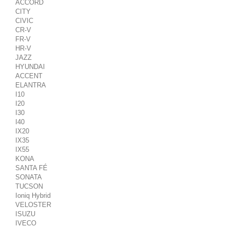
ACCORD
CITY
CIVIC
CR-V
FR-V
HR-V
JAZZ
HYUNDAI
ACCENT
ELANTRA
I10
I20
I30
I40
IX20
IX35
IX55
KONA
SANTA FÉ
SONATA
TUCSON
Ioniq Hybrid
VELOSTER
ISUZU
IVECO