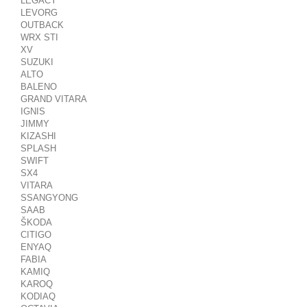
LEGACY
LEVORG
OUTBACK
WRX STI
XV
SUZUKI
ALTO
BALENO
GRAND VITARA
IGNIS
JIMMY
KIZASHI
SPLASH
SWIFT
SX4
VITARA
SSANGYONG
SAAB
ŠKODA
CITIGO
ENYAQ
FABIA
KAMIQ
KAROQ
KODIAQ