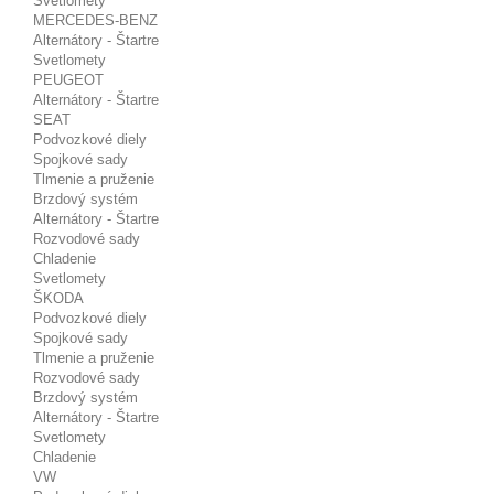
Svetlomety
MERCEDES-BENZ
Alternátory - Štartre
Svetlomety
PEUGEOT
Alternátory - Štartre
SEAT
Podvozkové diely
Spojkové sady
Tlmenie a pruženie
Brzdový systém
Alternátory - Štartre
Rozvodové sady
Chladenie
Svetlomety
ŠKODA
Podvozkové diely
Spojkové sady
Tlmenie a pruženie
Rozvodové sady
Brzdový systém
Alternátory - Štartre
Svetlomety
Chladenie
VW