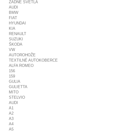
ZADNÉ SVETLÁ
AUDI
BMW
FIAT
HYUNDAI
KIA
RENAULT
SUZUKI
ŠKODA
VW
AUTOROHOŽE
TEXTILNÉ AUTOKOBERCE
ALFA ROMEO
156
159
GULIA
GULIETTA
MITO
STELVIO
AUDI
A1
A2
A3
A4
A5