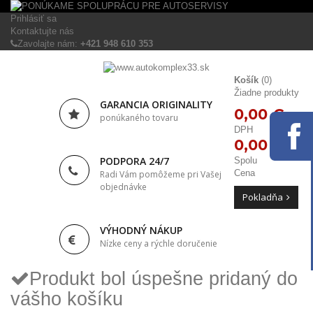
Prihlásiť sa
Kontaktujte nás
Zavolajte nám:
+421 948 610 353
Košík
(0)
Žiadne produkty
GARANCIA ORIGINALITY
0,00 €
ponúkaného tovaru
DPH
0,00 €
PODPORA 24/7
Spolu
Cena
Radi Vám pomôžeme pri Vašej
objednávke
Pokladňa
VÝHODNÝ NÁKUP
Nízke ceny a rýchle doručenie
Produkt bol úspešne pridaný do
vášho košíku