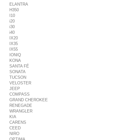
ELANTRA
H350
I10
i20
i30
i40
IX20
IX35
IX55
IONIQ
KONA
SANTA FÉ
SONATA
TUCSON
VELOSTER
JEEP
COMPASS
GRAND CHEROKEE
RENEGADE
WRANGLER
KIA
CARENS
CEED
NIRO
OPTIMA