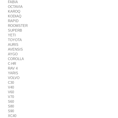
FABIA
OCTAVIA
KAROQ
KODIAQ
RAPID
ROOMSTER
SUPERB
YETI
TOYOTA
AURIS
AVENSIS
AYGO
COROLLA
C-HR
RAV 4
YARIS
VOLVO
C30
V40
V60
V70
S60
S80
S90
XC40