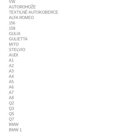
VW
AUTOROHOŽE
TEXTILNÉ AUTOKOBERCE
ALFA ROMEO
156
159
GULIA
GULIETTA
MITO
STELVIO
AUDI
A1
A2
A3
A4
A5
A6
A7
A8
Q2
Q3
Q5
Q7
BMW
BMW 1