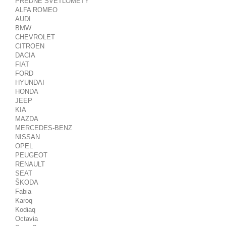
PREDNÉ SVETLOMETY
ALFA ROMEO
AUDI
BMW
CHEVROLET
CITROEN
DACIA
FIAT
FORD
HYUNDAI
HONDA
JEEP
KIA
MAZDA
MERCEDES-BENZ
NISSAN
OPEL
PEUGEOT
RENAULT
SEAT
ŠKODA
Fabia
Karoq
Kodiaq
Octavia