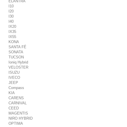
ELANTRA
I10
I20
I30
I40
IX20
IX35
IX55
KONA
SANTA FÉ
SONATA
TUCSON
Ioniq Hybrid
VELOSTER
ISUZU
IVECO
JEEP
Compass
KIA
CARENS
CARNIVAL
CEED
MAGENTIS
NIRO HYBRID
OPTIMA