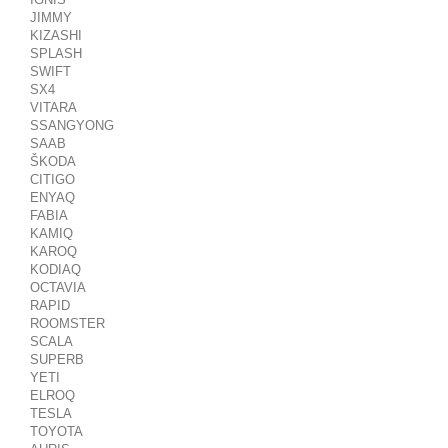
JIMMY
KIZASHI
SPLASH
SWIFT
SX4
VITARA
SSANGYONG
SAAB
ŠKODA
CITIGO
ENYAQ
FABIA
KAMIQ
KAROQ
KODIAQ
OCTAVIA
RAPID
ROOMSTER
SCALA
SUPERB
YETI
ELROQ
TESLA
TOYOTA