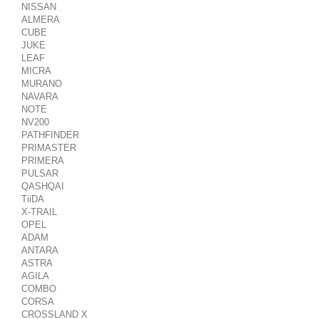
NISSAN
ALMERA
CUBE
JUKE
LEAF
MICRA
MURANO
NAVARA
NOTE
NV200
PATHFINDER
PRIMASTER
PRIMERA
PULSAR
QASHQAI
TiiDA
X-TRAIL
OPEL
ADAM
ANTARA
ASTRA
AGILA
COMBO
CORSA
CROSSLAND X