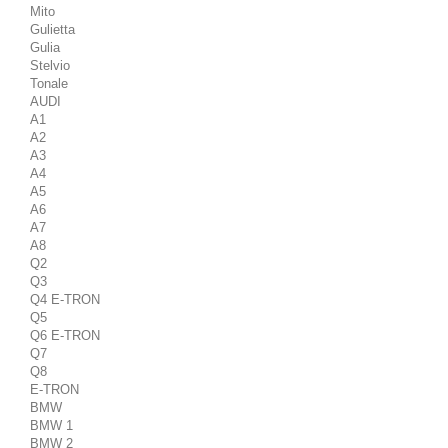
Mito
Gulietta
Gulia
Stelvio
Tonale
AUDI
A1
A2
A3
A4
A5
A6
A7
A8
Q2
Q3
Q4 E-TRON
Q5
Q6 E-TRON
Q7
Q8
E-TRON
BMW
BMW 1
BMW 2