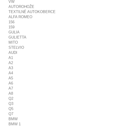
VW
AUTOROHOŽE
TEXTILNÉ AUTOKOBERCE
ALFA ROMEO
156
159
GULIA
GULIETTA
MITO
STELVIO
AUDI
A1
A2
A3
A4
A5
A6
A7
A8
Q2
Q3
Q5
Q7
BMW
BMW 1