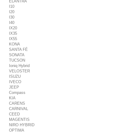
ELANTRA
I10
I20
I30
I40
IX20
IX35
IX55
KONA
SANTA FÉ
SONATA
TUCSON
Ioniq Hybrid
VELOSTER
ISUZU
IVECO
JEEP
Compass
KIA
CARENS
CARNIVAL
CEED
MAGENTIS
NIRO HYBRID
OPTIMA