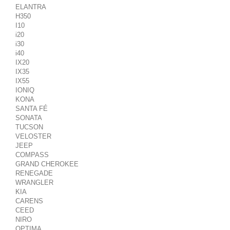
ELANTRA
H350
I10
i20
i30
i40
IX20
IX35
IX55
IONIQ
KONA
SANTA FÉ
SONATA
TUCSON
VELOSTER
JEEP
COMPASS
GRAND CHEROKEE
RENEGADE
WRANGLER
KIA
CARENS
CEED
NIRO
OPTIMA