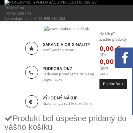
Prihlásiť sa
Kontaktujte nás
Zavolajte nám:
+421 948 610 353
Košík
(0)
Žiadne produkty
GARANCIA ORIGINALITY
0,00 €
ponúkaného tovaru
DPH
0,00 €
PODPORA 24/7
Spolu
Cena
Radi Vám pomôžeme pri Vašej
objednávke
Pokladňa
VÝHODNÝ NÁKUP
Nízke ceny a rýchle doručenie
Produkt bol úspešne pridaný do
vášho košíku