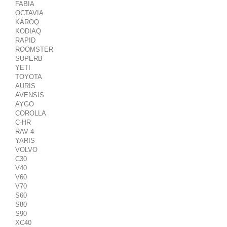
FABIA
OCTAVIA
KAROQ
KODIAQ
RAPID
ROOMSTER
SUPERB
YETI
TOYOTA
AURIS
AVENSIS
AYGO
COROLLA
C-HR
RAV 4
YARIS
VOLVO
C30
V40
V60
V70
S60
S80
S90
XC40