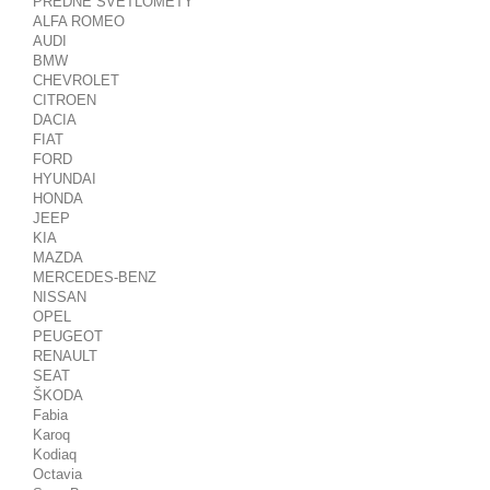
PREDNÉ SVETLOMETY
ALFA ROMEO
AUDI
BMW
CHEVROLET
CITROEN
DACIA
FIAT
FORD
HYUNDAI
HONDA
JEEP
KIA
MAZDA
MERCEDES-BENZ
NISSAN
OPEL
PEUGEOT
RENAULT
SEAT
ŠKODA
Fabia
Karoq
Kodiaq
Octavia