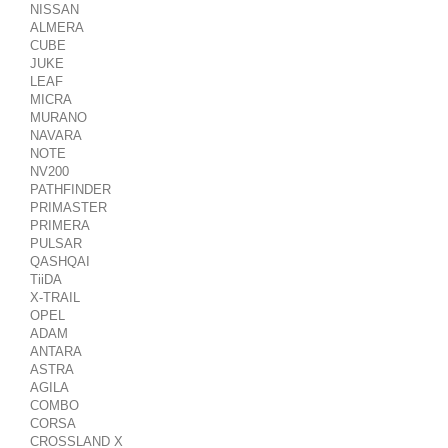
NISSAN
ALMERA
CUBE
JUKE
LEAF
MICRA
MURANO
NAVARA
NOTE
NV200
PATHFINDER
PRIMASTER
PRIMERA
PULSAR
QASHQAI
TiiDA
X-TRAIL
OPEL
ADAM
ANTARA
ASTRA
AGILA
COMBO
CORSA
CROSSLAND X