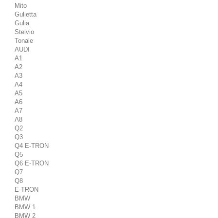
Mito
Gulietta
Gulia
Stelvio
Tonale
AUDI
A1
A2
A3
A4
A5
A6
A7
A8
Q2
Q3
Q4 E-TRON
Q5
Q6 E-TRON
Q7
Q8
E-TRON
BMW
BMW 1
BMW 2