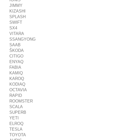
JIMMY
KIZASHI
SPLASH
SWIFT
SX4
VITARA
SSANGYONG
SAAB
ŠKODA
CITIGO
ENYAQ
FABIA
KAMIQ
KAROQ
KODIAQ
OCTAVIA
RAPID
ROOMSTER
SCALA
SUPERB
YETI
ELROQ
TESLA
TOYOTA