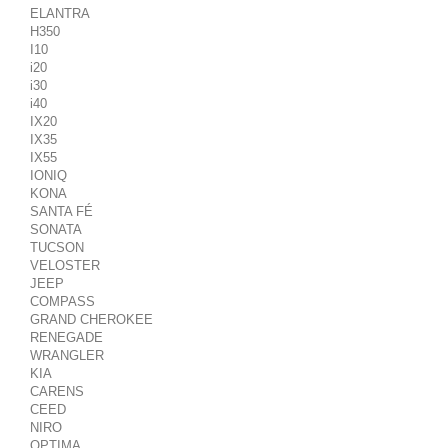
ELANTRA
H350
I10
i20
i30
i40
IX20
IX35
IX55
IONIQ
KONA
SANTA FÉ
SONATA
TUCSON
VELOSTER
JEEP
COMPASS
GRAND CHEROKEE
RENEGADE
WRANGLER
KIA
CARENS
CEED
NIRO
OPTIMA