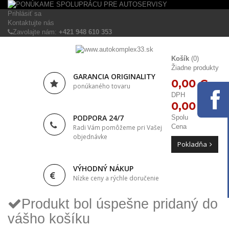
Prihlásiť sa
Kontaktujte nás
Zavolajte nám:
+421 948 610 353
Košík
(0)
Žiadne produkty
GARANCIA ORIGINALITY
0,00 €
ponúkaného tovaru
DPH
0,00 €
PODPORA 24/7
Spolu
Cena
Radi Vám pomôžeme pri Vašej
objednávke
Pokladňa
VÝHODNÝ NÁKUP
Nízke ceny a rýchle doručenie
Produkt bol úspešne pridaný do
vášho košíku