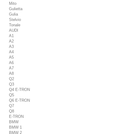
Mito
Gulietta
Gulia
Stelvio
Tonale
AUDI
A1
A2
A3
A4
A5
A6
A7
A8
Q2
Q3
Q4 E-TRON
Q5
Q6 E-TRON
Q7
Q8
E-TRON
BMW
BMW 1
BMW 2