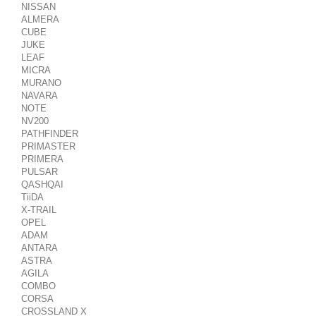
NISSAN
ALMERA
CUBE
JUKE
LEAF
MICRA
MURANO
NAVARA
NOTE
NV200
PATHFINDER
PRIMASTER
PRIMERA
PULSAR
QASHQAI
TiiDA
X-TRAIL
OPEL
ADAM
ANTARA
ASTRA
AGILA
COMBO
CORSA
CROSSLAND X