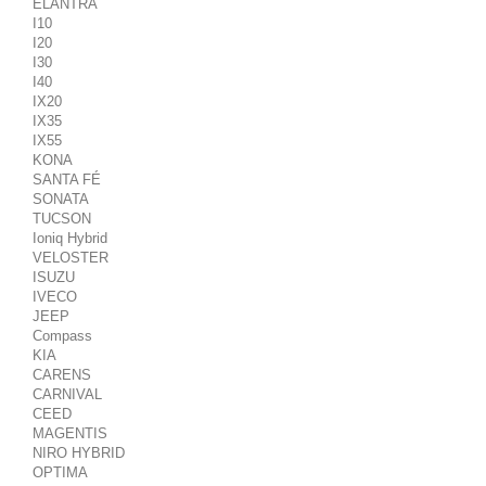
ELANTRA
I10
I20
I30
I40
IX20
IX35
IX55
KONA
SANTA FÉ
SONATA
TUCSON
Ioniq Hybrid
VELOSTER
ISUZU
IVECO
JEEP
Compass
KIA
CARENS
CARNIVAL
CEED
MAGENTIS
NIRO HYBRID
OPTIMA