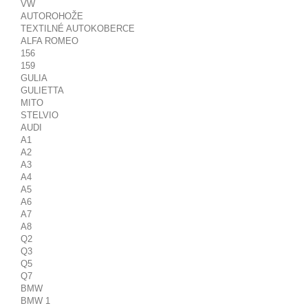
VW
AUTOROHOŽE
TEXTILNÉ AUTOKOBERCE
ALFA ROMEO
156
159
GULIA
GULIETTA
MITO
STELVIO
AUDI
A1
A2
A3
A4
A5
A6
A7
A8
Q2
Q3
Q5
Q7
BMW
BMW 1