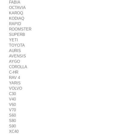
FABIA
OCTAVIA
KAROQ
KODIAQ
RAPID
ROOMSTER
SUPERB
YETI
TOYOTA
AURIS
AVENSIS
AYGO
COROLLA
C-HR
RAV 4
YARIS
VOLVO
C30
V40
V60
V70
S60
S80
S90
XC40