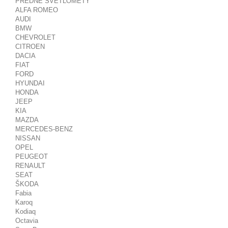
PREDNÉ SVETLOMETY
ALFA ROMEO
AUDI
BMW
CHEVROLET
CITROEN
DACIA
FIAT
FORD
HYUNDAI
HONDA
JEEP
KIA
MAZDA
MERCEDES-BENZ
NISSAN
OPEL
PEUGEOT
RENAULT
SEAT
ŠKODA
Fabia
Karoq
Kodiaq
Octavia