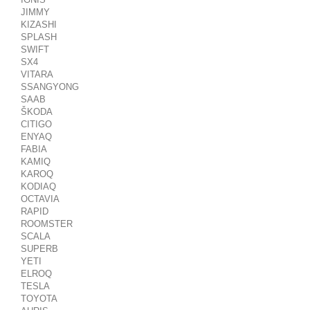
JIMMY
KIZASHI
SPLASH
SWIFT
SX4
VITARA
SSANGYONG
SAAB
ŠKODA
CITIGO
ENYAQ
FABIA
KAMIQ
KAROQ
KODIAQ
OCTAVIA
RAPID
ROOMSTER
SCALA
SUPERB
YETI
ELROQ
TESLA
TOYOTA