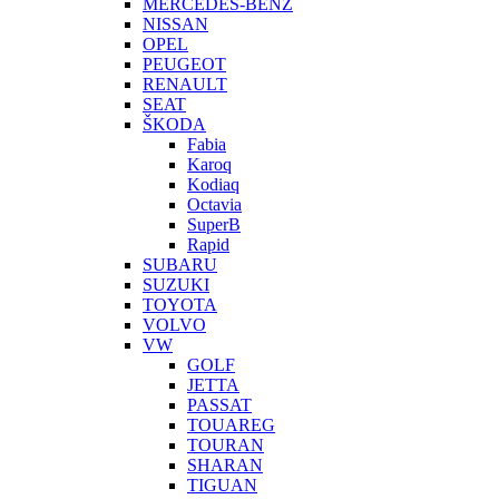
MERCEDES-BENZ
NISSAN
OPEL
PEUGEOT
RENAULT
SEAT
ŠKODA
Fabia
Karoq
Kodiaq
Octavia
SuperB
Rapid
SUBARU
SUZUKI
TOYOTA
VOLVO
VW
GOLF
JETTA
PASSAT
TOUAREG
TOURAN
SHARAN
TIGUAN