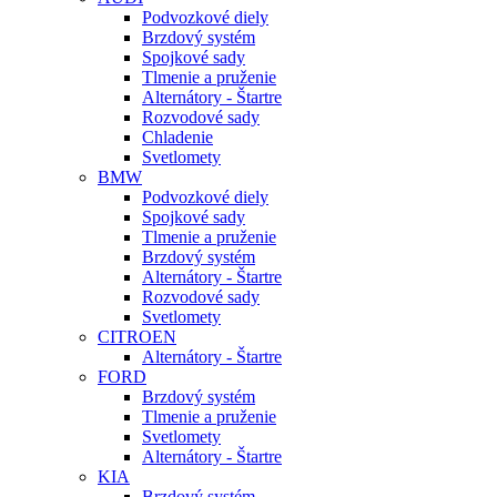
Podvozkové diely
Brzdový systém
Spojkové sady
Tlmenie a pruženie
Alternátory - Štartre
Rozvodové sady
Chladenie
Svetlomety
BMW
Podvozkové diely
Spojkové sady
Tlmenie a pruženie
Brzdový systém
Alternátory - Štartre
Rozvodové sady
Svetlomety
CITROEN
Alternátory - Štartre
FORD
Brzdový systém
Tlmenie a pruženie
Svetlomety
Alternátory - Štartre
KIA
Brzdový systém