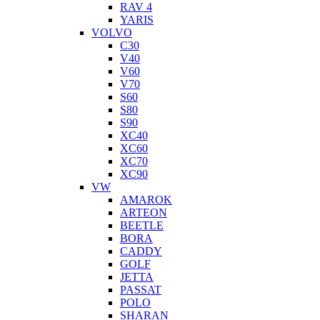
RAV 4
YARIS
VOLVO
C30
V40
V60
V70
S60
S80
S90
XC40
XC60
XC70
XC90
VW
AMAROK
ARTEON
BEETLE
BORA
CADDY
GOLF
JETTA
PASSAT
POLO
SHARAN