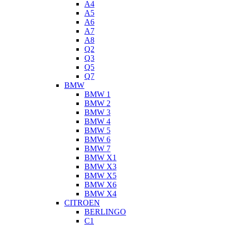
A4
A5
A6
A7
A8
Q2
Q3
Q5
Q7
BMW
BMW 1
BMW 2
BMW 3
BMW 4
BMW 5
BMW 6
BMW 7
BMW X1
BMW X3
BMW X5
BMW X6
BMW X4
CITROEN
BERLINGO
C1