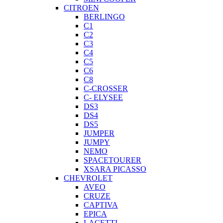
CITROEN
BERLINGO
C1
C2
C3
C4
C5
C6
C8
C-CROSSER
C- ELYSEE
DS3
DS4
DS5
JUMPER
JUMPY
NEMO
SPACETOURER
XSARA PICASSO
CHEVROLET
AVEO
CRUZE
CAPTIVA
EPICA
LACETTI