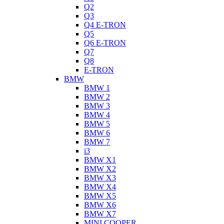
Q2
Q3
Q4 E-TRON
Q5
Q6 E-TRON
Q7
Q8
E-TRON
BMW
BMW 1
BMW 2
BMW 3
BMW 4
BMW 5
BMW 6
BMW 7
i3
BMW X1
BMW X2
BMW X3
BMW X4
BMW X5
BMW X6
BMW X7
MINI COOPER