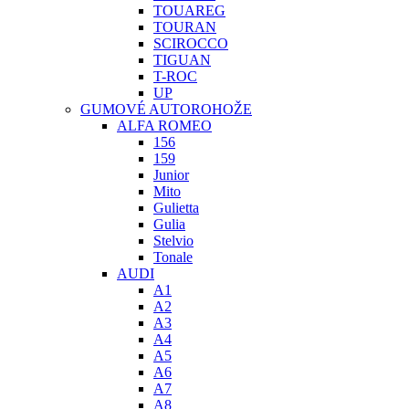
TOUAREG
TOURAN
SCIROCCO
TIGUAN
T-ROC
UP
GUMOVÉ AUTOROHOŽE
ALFA ROMEO
156
159
Junior
Mito
Gulietta
Gulia
Stelvio
Tonale
AUDI
A1
A2
A3
A4
A5
A6
A7
A8