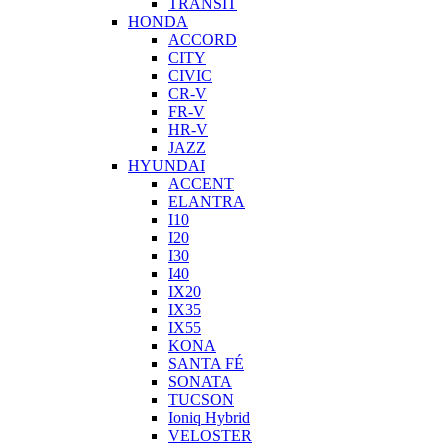
TRANSIT
HONDA
ACCORD
CITY
CIVIC
CR-V
FR-V
HR-V
JAZZ
HYUNDAI
ACCENT
ELANTRA
I10
I20
I30
I40
IX20
IX35
IX55
KONA
SANTA FÉ
SONATA
TUCSON
Ioniq Hybrid
VELOSTER