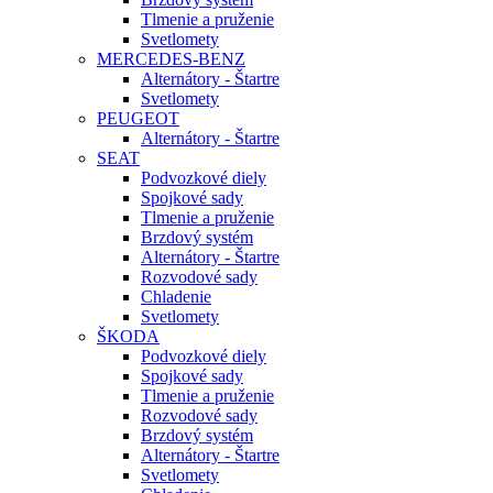
Tlmenie a pruženie
Svetlomety
MERCEDES-BENZ
Alternátory - Štartre
Svetlomety
PEUGEOT
Alternátory - Štartre
SEAT
Podvozkové diely
Spojkové sady
Tlmenie a pruženie
Brzdový systém
Alternátory - Štartre
Rozvodové sady
Chladenie
Svetlomety
ŠKODA
Podvozkové diely
Spojkové sady
Tlmenie a pruženie
Rozvodové sady
Brzdový systém
Alternátory - Štartre
Svetlomety