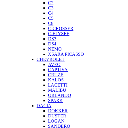
C2
C3
C4
C5
C8
C-CROSSER
C-ELYSÉE
DS3
DS4
NEMO
XSARA PICASSO
CHEVROLET
AVEO
CAPTIVA
CRUZE
KALOS
LACETTI
MALIBU
ORLANDO
SPARK
DACIA
DOKKER
DUSTER
LOGAN
SANDERO