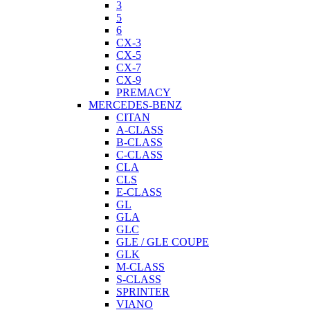
3
5
6
CX-3
CX-5
CX-7
CX-9
PREMACY
MERCEDES-BENZ
CITAN
A-CLASS
B-CLASS
C-CLASS
CLA
CLS
E-CLASS
GL
GLA
GLC
GLE / GLE COUPE
GLK
M-CLASS
S-CLASS
SPRINTER
VIANO