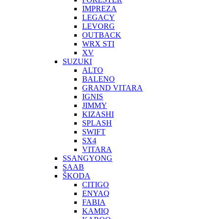
IMPREZA
LEGACY
LEVORG
OUTBACK
WRX STI
XV
SUZUKI
ALTO
BALENO
GRAND VITARA
IGNIS
JIMMY
KIZASHI
SPLASH
SWIFT
SX4
VITARA
SSANGYONG
SAAB
ŠKODA
CITIGO
ENYAQ
FABIA
KAMIQ