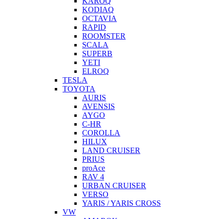
KAROQ
KODIAQ
OCTAVIA
RAPID
ROOMSTER
SCALA
SUPERB
YETI
ELROQ
TESLA
TOYOTA
AURIS
AVENSIS
AYGO
C-HR
COROLLA
HILUX
LAND CRUISER
PRIUS
proAce
RAV 4
URBAN CRUISER
VERSO
YARIS / YARIS CROSS
VW