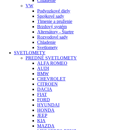
Chladenie
VW
Podvozkové diely
Spojkové sady
Tlmenie a pruženie
Brzdový systém
Alternátory - Štartre
Rozvodové sady
Chladenie
Svetlomety
SVETLOMETY
PREDNÉ SVETLOMETY
ALFA ROMEO
AUDI
BMW
CHEVROLET
CITROEN
DACIA
FIAT
FORD
HYUNDAI
HONDA
JEEP
KIA
MAZDA