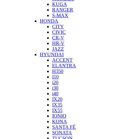
KUGA
RANGER
S-MAX
HONDA
CITY
CIVIC
CR-V
HR-V
JAZZ
HYUNDAI
ACCENT
ELANTRA
H350
I10
i20
i30
i40
IX20
IX35
IX55
IONIQ
KONA
SANTA FÉ
SONATA
TUCSON