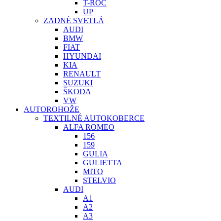
T-ROC
UP
ZADNÉ SVETLÁ
AUDI
BMW
FIAT
HYUNDAI
KIA
RENAULT
SUZUKI
ŠKODA
VW
AUTOROHOŽE
TEXTILNÉ AUTOKOBERCE
ALFA ROMEO
156
159
GULIA
GULIETTA
MITO
STELVIO
AUDI
A1
A2
A3