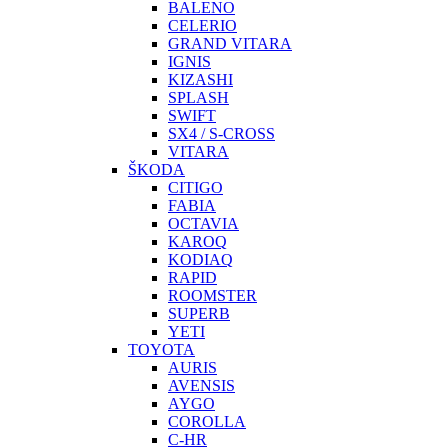
BALENO
CELERIO
GRAND VITARA
IGNIS
KIZASHI
SPLASH
SWIFT
SX4 / S-CROSS
VITARA
ŠKODA
CITIGO
FABIA
OCTAVIA
KAROQ
KODIAQ
RAPID
ROOMSTER
SUPERB
YETI
TOYOTA
AURIS
AVENSIS
AYGO
COROLLA
C-HR