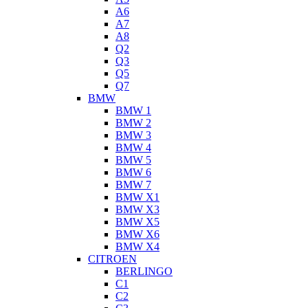
A6
A7
A8
Q2
Q3
Q5
Q7
BMW
BMW 1
BMW 2
BMW 3
BMW 4
BMW 5
BMW 6
BMW 7
BMW X1
BMW X3
BMW X5
BMW X6
BMW X4
CITROEN
BERLINGO
C1
C2