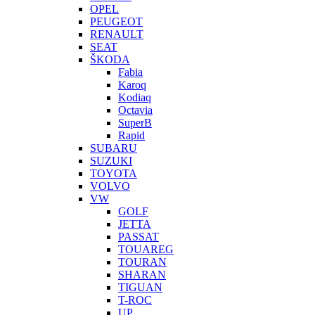
OPEL
PEUGEOT
RENAULT
SEAT
ŠKODA
Fabia
Karoq
Kodiaq
Octavia
SuperB
Rapid
SUBARU
SUZUKI
TOYOTA
VOLVO
VW
GOLF
JETTA
PASSAT
TOUAREG
TOURAN
SHARAN
TIGUAN
T-ROC
UP