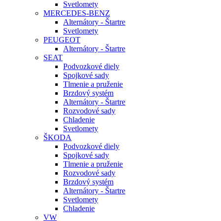
Svetlomety
MERCEDES-BENZ
Alternátory - Štartre
Svetlomety
PEUGEOT
Alternátory - Štartre
SEAT
Podvozkové diely
Spojkové sady
Tlmenie a pruženie
Brzdový systém
Alternátory - Štartre
Rozvodové sady
Chladenie
Svetlomety
ŠKODA
Podvozkové diely
Spojkové sady
Tlmenie a pruženie
Rozvodové sady
Brzdový systém
Alternátory - Štartre
Svetlomety
Chladenie
VW