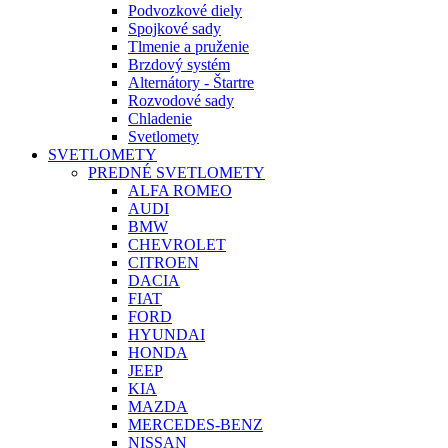
Podvozkové diely
Spojkové sady
Tlmenie a pruženie
Brzdový systém
Alternátory - Štartre
Rozvodové sady
Chladenie
Svetlomety
SVETLOMETY
PREDNÉ SVETLOMETY
ALFA ROMEO
AUDI
BMW
CHEVROLET
CITROEN
DACIA
FIAT
FORD
HYUNDAI
HONDA
JEEP
KIA
MAZDA
MERCEDES-BENZ
NISSAN