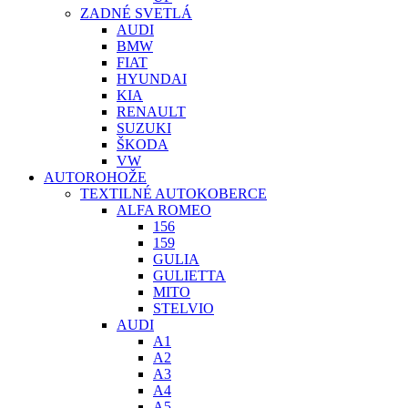
ZADNÉ SVETLÁ
AUDI
BMW
FIAT
HYUNDAI
KIA
RENAULT
SUZUKI
ŠKODA
VW
AUTOROHOŽE
TEXTILNÉ AUTOKOBERCE
ALFA ROMEO
156
159
GULIA
GULIETTA
MITO
STELVIO
AUDI
A1
A2
A3
A4
A5