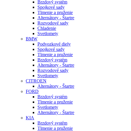
Brzdový systém
Spojkové sady
Tlmenie a pruženie
Alternátory - Štartre
Rozvodové sady
Chladenie
Svetlomety
BMW
Podvozkové diely
Spojkové sady
Tlmenie a pruženie
Brzdový systém
Alternátory - Štartre
Rozvodové sady
Svetlomety
CITROEN
Alternátory - Štartre
FORD
Brzdový systém
Tlmenie a pruženie
Svetlomety
Alternátory - Štartre
KIA
Brzdový systém
Tlmenie a pruženie