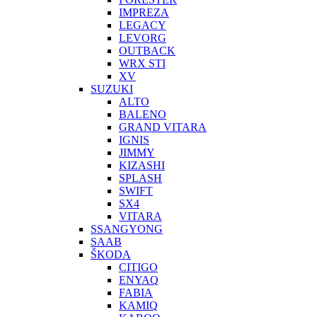
IMPREZA
LEGACY
LEVORG
OUTBACK
WRX STI
XV
SUZUKI
ALTO
BALENO
GRAND VITARA
IGNIS
JIMMY
KIZASHI
SPLASH
SWIFT
SX4
VITARA
SSANGYONG
SAAB
ŠKODA
CITIGO
ENYAQ
FABIA
KAMIQ