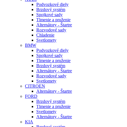
Podvozkové diely
Brzdový systém
Spojkové sady
Tlmenie a pruženie
Alternátory - Štartre
Rozvodové sady
Chladenie
Svetlomety
BMW
Podvozkové diely
Spojkové sady
Tlmenie a pruženie
Brzdový systém
Alternátory - Štartre
Rozvodové sady
Svetlomety
CITROEN
Alternátory - Štartre
FORD
Brzdový systém
Tlmenie a pruženie
Svetlomety
Alternátory - Štartre
KIA
Brzdový systém