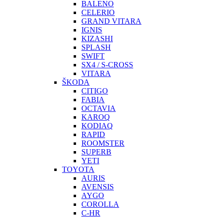
BALENO
CELERIO
GRAND VITARA
IGNIS
KIZASHI
SPLASH
SWIFT
SX4 / S-CROSS
VITARA
ŠKODA
CITIGO
FABIA
OCTAVIA
KAROQ
KODIAQ
RAPID
ROOMSTER
SUPERB
YETI
TOYOTA
AURIS
AVENSIS
AYGO
COROLLA
C-HR