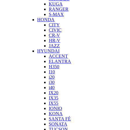
KUGA
RANGER
S-MAX
HONDA
CITY
CIVIC
CR-V
HR-V
JAZZ
HYUNDAI
ACCENT
ELANTRA
H350
I10
i20
i30
i40
IX20
IX35
IX55
IONIQ
KONA
SANTA FÉ
SONATA
TUCSON