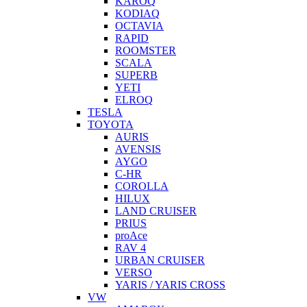
KAROQ
KODIAQ
OCTAVIA
RAPID
ROOMSTER
SCALA
SUPERB
YETI
ELROQ
TESLA
TOYOTA
AURIS
AVENSIS
AYGO
C-HR
COROLLA
HILUX
LAND CRUISER
PRIUS
proAce
RAV 4
URBAN CRUISER
VERSO
YARIS / YARIS CROSS
VW