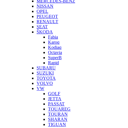
MERCEDES-BENZ
NISSAN
OPEL
PEUGEOT
RENAULT
SEAT
ŠKODA
Fabia
Karoq
Kodiaq
Octavia
SuperB
Rapid
SUBARU
SUZUKI
TOYOTA
VOLVO
VW
GOLF
JETTA
PASSAT
TOUAREG
TOURAN
SHARAN
TIGUAN