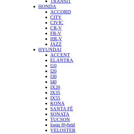
TRANSIT
HONDA
ACCORD
CITY
CIVIC
CR-V
FR-V
HR-V
JAZZ
HYUNDAI
ACCENT
ELANTRA
I10
I20
I30
I40
IX20
IX35
IX55
KONA
SANTA FÉ
SONATA
TUCSON
Ioniq Hybrid
VELOSTER