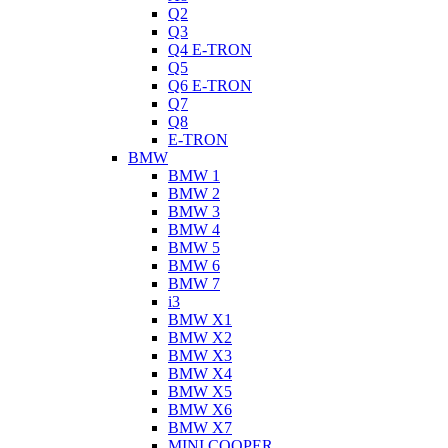
Q2
Q3
Q4 E-TRON
Q5
Q6 E-TRON
Q7
Q8
E-TRON
BMW
BMW 1
BMW 2
BMW 3
BMW 4
BMW 5
BMW 6
BMW 7
i3
BMW X1
BMW X2
BMW X3
BMW X4
BMW X5
BMW X6
BMW X7
MINI COOPER