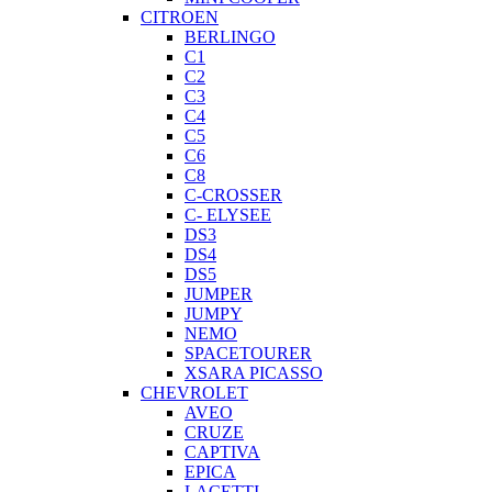
CITROEN
BERLINGO
C1
C2
C3
C4
C5
C6
C8
C-CROSSER
C- ELYSEE
DS3
DS4
DS5
JUMPER
JUMPY
NEMO
SPACETOURER
XSARA PICASSO
CHEVROLET
AVEO
CRUZE
CAPTIVA
EPICA
LACETTI