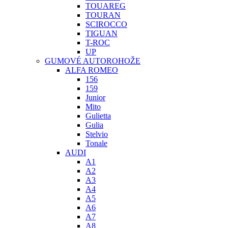
TOUAREG
TOURAN
SCIROCCO
TIGUAN
T-ROC
UP
GUMOVÉ AUTOROHOŽE
ALFA ROMEO
156
159
Junior
Mito
Gulietta
Gulia
Stelvio
Tonale
AUDI
A1
A2
A3
A4
A5
A6
A7
A8