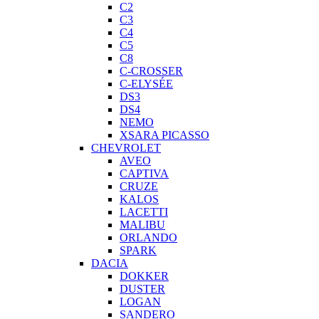
C2
C3
C4
C5
C8
C-CROSSER
C-ELYSÉE
DS3
DS4
NEMO
XSARA PICASSO
CHEVROLET
AVEO
CAPTIVA
CRUZE
KALOS
LACETTI
MALIBU
ORLANDO
SPARK
DACIA
DOKKER
DUSTER
LOGAN
SANDERO