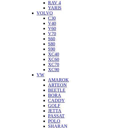
RAV 4
YARIS
VOLVO
C30
V40
V60
V70
S60
S80
S90
XC40
XC60
XC70
XC90
VW
AMAROK
ARTEON
BEETLE
BORA
CADDY
GOLF
JETTA
PASSAT
POLO
SHARAN