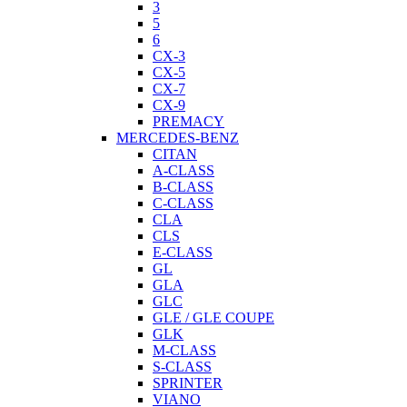
3
5
6
CX-3
CX-5
CX-7
CX-9
PREMACY
MERCEDES-BENZ
CITAN
A-CLASS
B-CLASS
C-CLASS
CLA
CLS
E-CLASS
GL
GLA
GLC
GLE / GLE COUPE
GLK
M-CLASS
S-CLASS
SPRINTER
VIANO