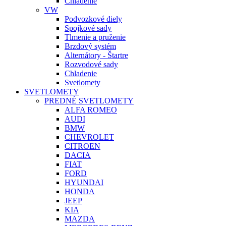
Chladenie
VW
Podvozkové diely
Spojkové sady
Tlmenie a pruženie
Brzdový systém
Alternátory - Štartre
Rozvodové sady
Chladenie
Svetlomety
SVETLOMETY
PREDNÉ SVETLOMETY
ALFA ROMEO
AUDI
BMW
CHEVROLET
CITROEN
DACIA
FIAT
FORD
HYUNDAI
HONDA
JEEP
KIA
MAZDA