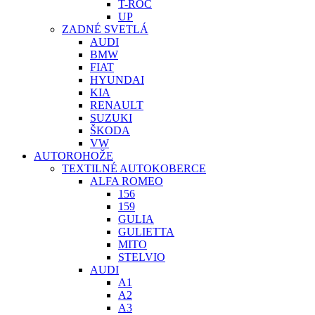
T-ROC
UP
ZADNÉ SVETLÁ
AUDI
BMW
FIAT
HYUNDAI
KIA
RENAULT
SUZUKI
ŠKODA
VW
AUTOROHOŽE
TEXTILNÉ AUTOKOBERCE
ALFA ROMEO
156
159
GULIA
GULIETTA
MITO
STELVIO
AUDI
A1
A2
A3