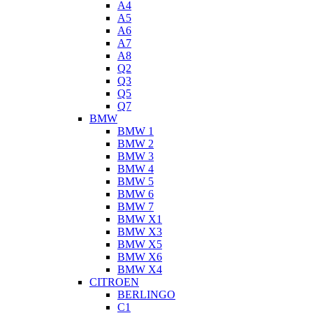
A4
A5
A6
A7
A8
Q2
Q3
Q5
Q7
BMW
BMW 1
BMW 2
BMW 3
BMW 4
BMW 5
BMW 6
BMW 7
BMW X1
BMW X3
BMW X5
BMW X6
BMW X4
CITROEN
BERLINGO
C1