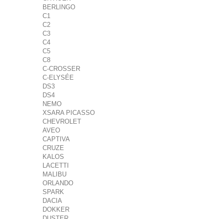
BERLINGO
C1
C2
C3
C4
C5
C8
C-CROSSER
C-ELYSÉE
DS3
DS4
NEMO
XSARA PICASSO
CHEVROLET
AVEO
CAPTIVA
CRUZE
KALOS
LACETTI
MALIBU
ORLANDO
SPARK
DACIA
DOKKER
DUSTER