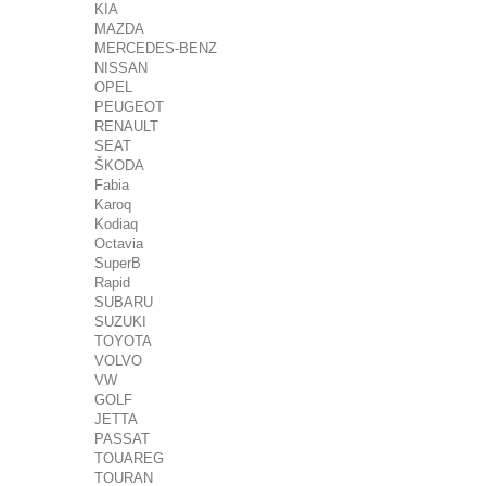
KIA
MAZDA
MERCEDES-BENZ
NISSAN
OPEL
PEUGEOT
RENAULT
SEAT
ŠKODA
Fabia
Karoq
Kodiaq
Octavia
SuperB
Rapid
SUBARU
SUZUKI
TOYOTA
VOLVO
VW
GOLF
JETTA
PASSAT
TOUAREG
TOURAN