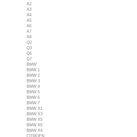
A2
A3
A4
A5
A6
A7
A8
Q2
Q3
Q5
Q7
BMW
BMW 1
BMW 2
BMW 3
BMW 4
BMW 5
BMW 6
BMW 7
BMW X1
BMW X3
BMW X5
BMW X6
BMW X4
CITROEN