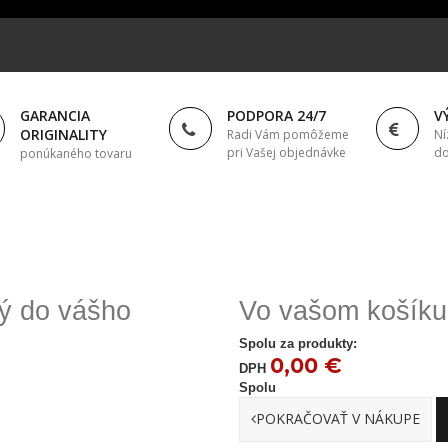
GARANCIA
PODPORA 24/7
V
ORIGINALITY
Radi Vám pomôžeme
Ní
pri Vašej objednávke
do
ponúkaného tovaru
ný do vášho
Vo vašom košíku 
Spolu za produkty:
0,00 €
DPH
Spolu
POKRAČOVAŤ V NÁKUPE