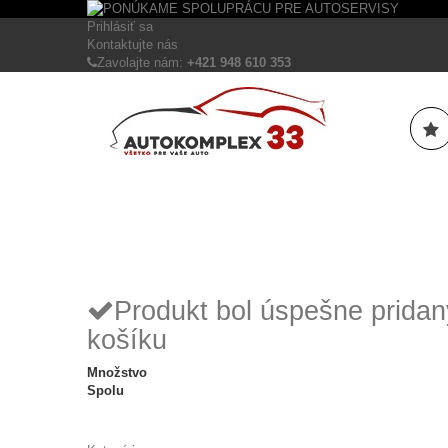
Prihlásiť sa
Kontaktujte nás
Zavolajte nám:
+421 948 610 353
Produkt bol úspešne prida
košíku
Množstvo
Spolu