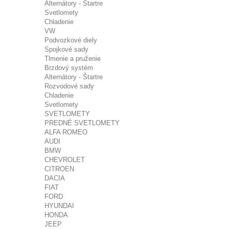
Alternátory - Štartre
Svetlomety
Chladenie
VW
Podvozkové diely
Spojkové sady
Tlmenie a pruženie
Brzdový systém
Alternátory - Štartre
Rozvodové sady
Chladenie
Svetlomety
SVETLOMETY
PREDNÉ SVETLOMETY
ALFA ROMEO
AUDI
BMW
CHEVROLET
CITROEN
DACIA
FIAT
FORD
HYUNDAI
HONDA
JEEP