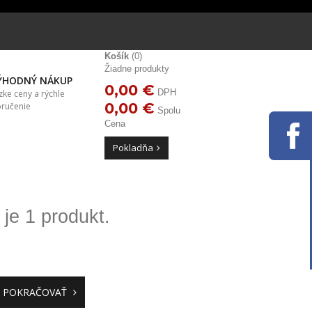
Košík
(0)
Žiadne produkty
ÝHODNÝ NÁKUP
0,00 €
DPH
zke ceny a rýchle
0,00 €
ručenie
Spolu
Cena
Pokladňa
je 1 produkt.
POKRAČOVAŤ