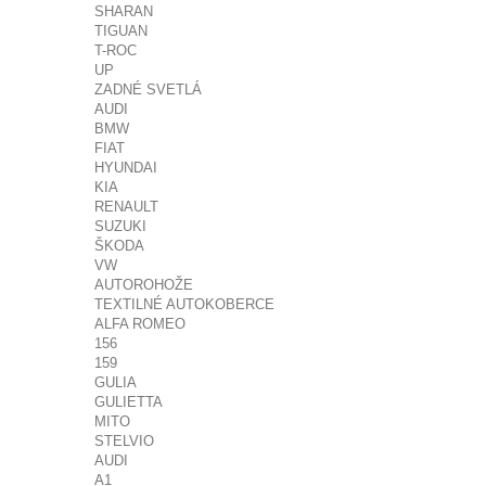
SHARAN
TIGUAN
T-ROC
UP
ZADNÉ SVETLÁ
AUDI
BMW
FIAT
HYUNDAI
KIA
RENAULT
SUZUKI
ŠKODA
VW
AUTOROHOŽE
TEXTILNÉ AUTOKOBERCE
ALFA ROMEO
156
159
GULIA
GULIETTA
MITO
STELVIO
AUDI
A1