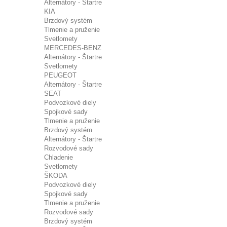
Alternátory - Štartre
KIA
Brzdový systém
Tlmenie a pruženie
Svetlomety
MERCEDES-BENZ
Alternátory - Štartre
Svetlomety
PEUGEOT
Alternátory - Štartre
SEAT
Podvozkové diely
Spojkové sady
Tlmenie a pruženie
Brzdový systém
Alternátory - Štartre
Rozvodové sady
Chladenie
Svetlomety
ŠKODA
Podvozkové diely
Spojkové sady
Tlmenie a pruženie
Rozvodové sady
Brzdový systém