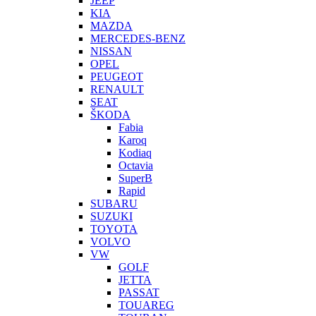
JEEP
KIA
MAZDA
MERCEDES-BENZ
NISSAN
OPEL
PEUGEOT
RENAULT
SEAT
ŠKODA
Fabia
Karoq
Kodiaq
Octavia
SuperB
Rapid
SUBARU
SUZUKI
TOYOTA
VOLVO
VW
GOLF
JETTA
PASSAT
TOUAREG