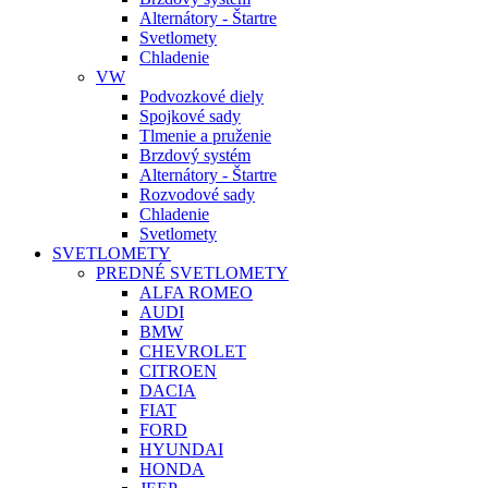
Alternátory - Štartre
Svetlomety
Chladenie
VW
Podvozkové diely
Spojkové sady
Tlmenie a pruženie
Brzdový systém
Alternátory - Štartre
Rozvodové sady
Chladenie
Svetlomety
SVETLOMETY
PREDNÉ SVETLOMETY
ALFA ROMEO
AUDI
BMW
CHEVROLET
CITROEN
DACIA
FIAT
FORD
HYUNDAI
HONDA