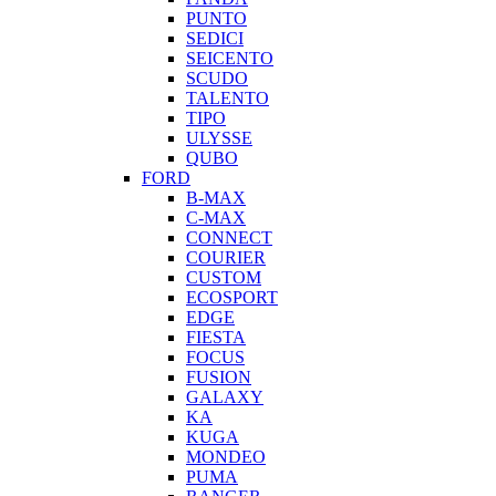
PUNTO
SEDICI
SEICENTO
SCUDO
TALENTO
TIPO
ULYSSE
QUBO
FORD
B-MAX
C-MAX
CONNECT
COURIER
CUSTOM
ECOSPORT
EDGE
FIESTA
FOCUS
FUSION
GALAXY
KA
KUGA
MONDEO
PUMA