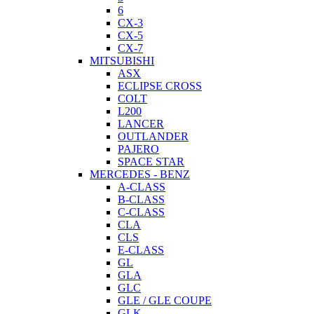
6
CX-3
CX-5
CX-7
MITSUBISHI
ASX
ECLIPSE CROSS
COLT
L200
LANCER
OUTLANDER
PAJERO
SPACE STAR
MERCEDES - BENZ
A-CLASS
B-CLASS
C-CLASS
CLA
CLS
E-CLASS
GL
GLA
GLC
GLE / GLE COUPE
GLK