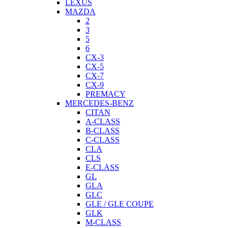
LEXUS
MAZDA
2
3
5
6
CX-3
CX-5
CX-7
CX-9
PREMACY
MERCEDES-BENZ
CITAN
A-CLASS
B-CLASS
C-CLASS
CLA
CLS
E-CLASS
GL
GLA
GLC
GLE / GLE COUPE
GLK
M-CLASS