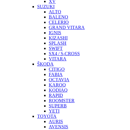
XV
SUZUKI
ALTO
BALENO
CELERIO
GRAND VITARA
IGNIS
KIZASHI
SPLASH
SWIFT
SX4 / S-CROSS
VITARA
ŠKODA
CITIGO
FABIA
OCTAVIA
KAROQ
KODIAQ
RAPID
ROOMSTER
SUPERB
YETI
TOYOTA
AURIS
AVENSIS