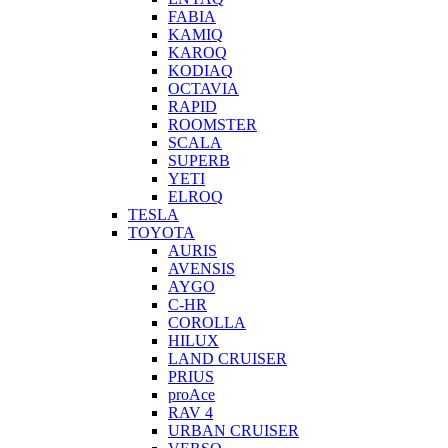
FABIA
KAMIQ
KAROQ
KODIAQ
OCTAVIA
RAPID
ROOMSTER
SCALA
SUPERB
YETI
ELROQ
TESLA
TOYOTA
AURIS
AVENSIS
AYGO
C-HR
COROLLA
HILUX
LAND CRUISER
PRIUS
proAce
RAV 4
URBAN CRUISER