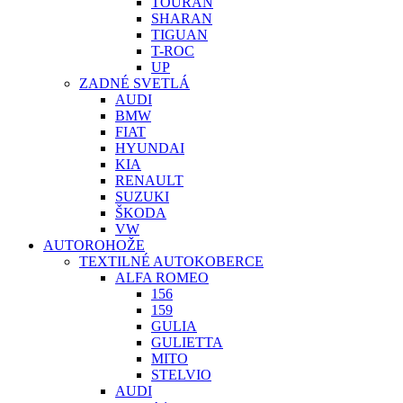
TOURAN
SHARAN
TIGUAN
T-ROC
UP
ZADNÉ SVETLÁ
AUDI
BMW
FIAT
HYUNDAI
KIA
RENAULT
SUZUKI
ŠKODA
VW
AUTOROHOŽE
TEXTILNÉ AUTOKOBERCE
ALFA ROMEO
156
159
GULIA
GULIETTA
MITO
STELVIO
AUDI