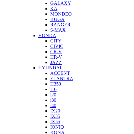
GALAXY
KA
MONDEO
KUGA
RANGER
S-MAX
HONDA
CITY
CIVIC
CR-V
HR-V
JAZZ
HYUNDAI
ACCENT
ELANTRA
H350
I10
i20
i30
i40
IX20
IX35
IX55
IONIQ
KONA