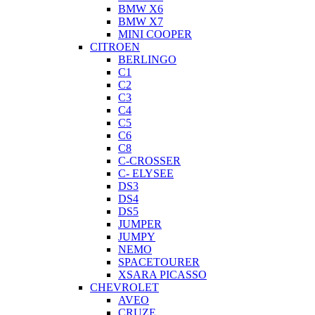
BMW X6
BMW X7
MINI COOPER
CITROEN
BERLINGO
C1
C2
C3
C4
C5
C6
C8
C-CROSSER
C- ELYSEE
DS3
DS4
DS5
JUMPER
JUMPY
NEMO
SPACETOURER
XSARA PICASSO
CHEVROLET
AVEO
CRUZE