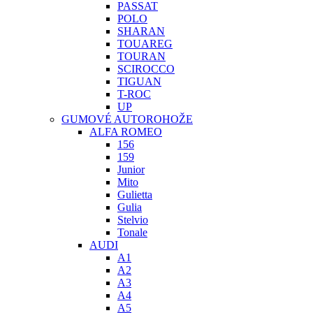
PASSAT
POLO
SHARAN
TOUAREG
TOURAN
SCIROCCO
TIGUAN
T-ROC
UP
GUMOVÉ AUTOROHOŽE
ALFA ROMEO
156
159
Junior
Mito
Gulietta
Gulia
Stelvio
Tonale
AUDI
A1
A2
A3
A4
A5