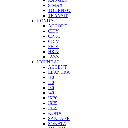
RANGER
S-MAX
TOURNEO
TRANSIT
HONDA
ACCORD
CITY
CIVIC
CR-V
FR-V
HR-V
JAZZ
HYUNDAI
ACCENT
ELANTRA
I10
I20
I30
I40
IX20
IX35
IX55
KONA
SANTA FÉ
SONATA