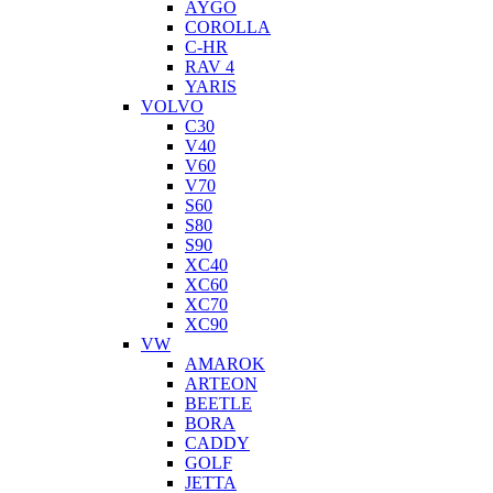
AYGO
COROLLA
C-HR
RAV 4
YARIS
VOLVO
C30
V40
V60
V70
S60
S80
S90
XC40
XC60
XC70
XC90
VW
AMAROK
ARTEON
BEETLE
BORA
CADDY
GOLF
JETTA