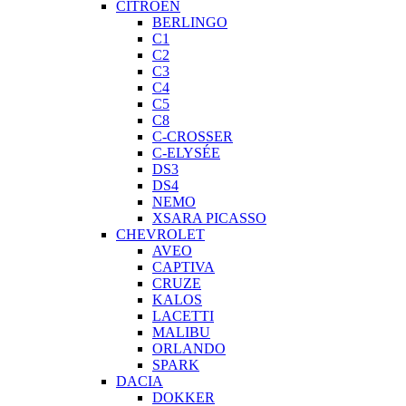
CITROEN
BERLINGO
C1
C2
C3
C4
C5
C8
C-CROSSER
C-ELYSÉE
DS3
DS4
NEMO
XSARA PICASSO
CHEVROLET
AVEO
CAPTIVA
CRUZE
KALOS
LACETTI
MALIBU
ORLANDO
SPARK
DACIA
DOKKER