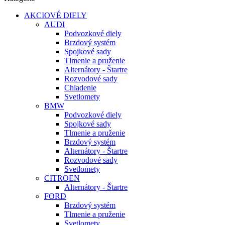
AKCIOVÉ DIELY
AUDI
Podvozkové diely
Brzdový systém
Spojkové sady
Tlmenie a pruženie
Alternátory - Štartre
Rozvodové sady
Chladenie
Svetlomety
BMW
Podvozkové diely
Spojkové sady
Tlmenie a pruženie
Brzdový systém
Alternátory - Štartre
Rozvodové sady
Svetlomety
CITROEN
Alternátory - Štartre
FORD
Brzdový systém
Tlmenie a pruženie
Svetlomety