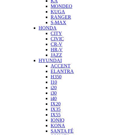
KA
MONDEO
KUGA
RANGER
S-MAX
HONDA
CITY
CIVIC
CR-V
HR-V
JAZZ
HYUNDAI
ACCENT
ELANTRA
H350
I10
i20
i30
i40
IX20
IX35
IX55
IONIQ
KONA
SANTA FÉ