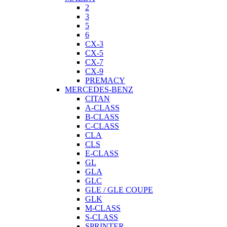
2
3
5
6
CX-3
CX-5
CX-7
CX-9
PREMACY
MERCEDES-BENZ
CITAN
A-CLASS
B-CLASS
C-CLASS
CLA
CLS
E-CLASS
GL
GLA
GLC
GLE / GLE COUPE
GLK
M-CLASS
S-CLASS
SPRINTER