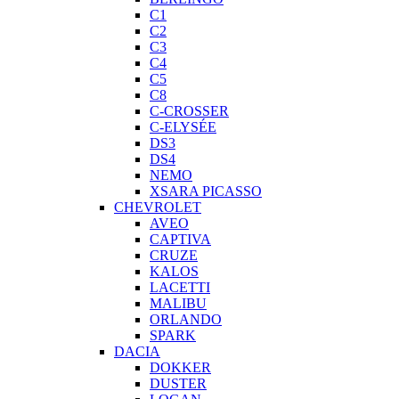
C1
C2
C3
C4
C5
C8
C-CROSSER
C-ELYSÉE
DS3
DS4
NEMO
XSARA PICASSO
CHEVROLET
AVEO
CAPTIVA
CRUZE
KALOS
LACETTI
MALIBU
ORLANDO
SPARK
DACIA
DOKKER
DUSTER