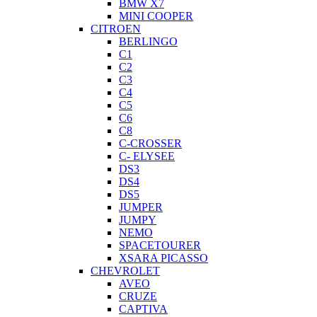
BMW X7
MINI COOPER
CITROEN
BERLINGO
C1
C2
C3
C4
C5
C6
C8
C-CROSSER
C- ELYSEE
DS3
DS4
DS5
JUMPER
JUMPY
NEMO
SPACETOURER
XSARA PICASSO
CHEVROLET
AVEO
CRUZE
CAPTIVA