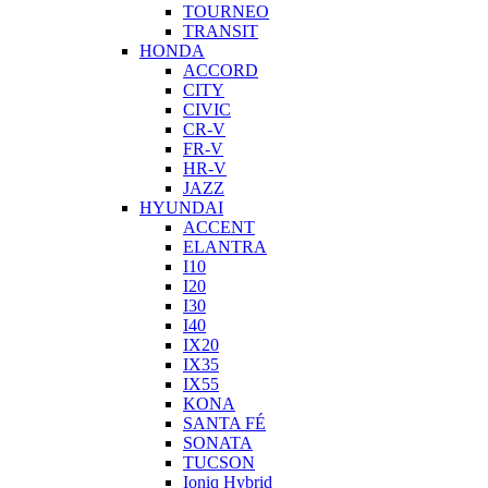
TOURNEO
TRANSIT
HONDA
ACCORD
CITY
CIVIC
CR-V
FR-V
HR-V
JAZZ
HYUNDAI
ACCENT
ELANTRA
I10
I20
I30
I40
IX20
IX35
IX55
KONA
SANTA FÉ
SONATA
TUCSON
Ioniq Hybrid