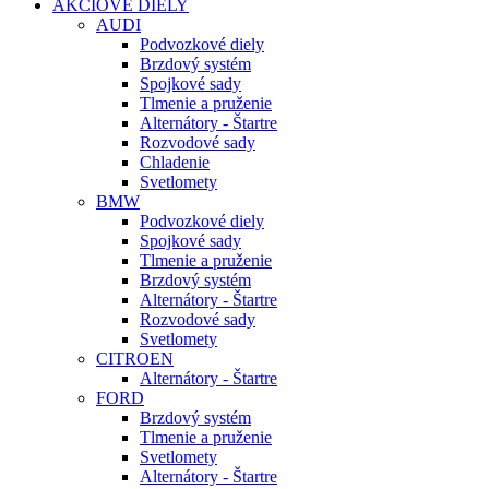
AKCIOVÉ DIELY
AUDI
Podvozkové diely
Brzdový systém
Spojkové sady
Tlmenie a pruženie
Alternátory - Štartre
Rozvodové sady
Chladenie
Svetlomety
BMW
Podvozkové diely
Spojkové sady
Tlmenie a pruženie
Brzdový systém
Alternátory - Štartre
Rozvodové sady
Svetlomety
CITROEN
Alternátory - Štartre
FORD
Brzdový systém
Tlmenie a pruženie
Svetlomety
Alternátory - Štartre