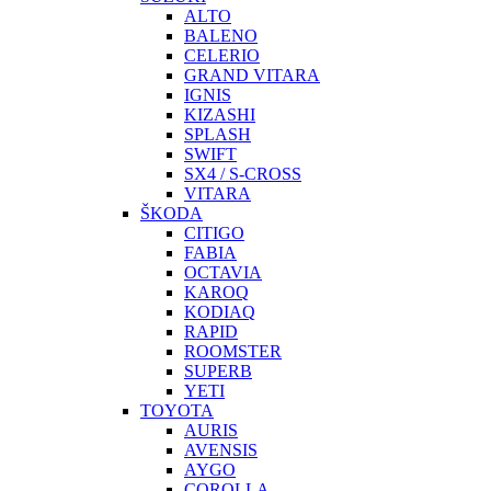
ALTO
BALENO
CELERIO
GRAND VITARA
IGNIS
KIZASHI
SPLASH
SWIFT
SX4 / S-CROSS
VITARA
ŠKODA
CITIGO
FABIA
OCTAVIA
KAROQ
KODIAQ
RAPID
ROOMSTER
SUPERB
YETI
TOYOTA
AURIS
AVENSIS
AYGO
COROLLA