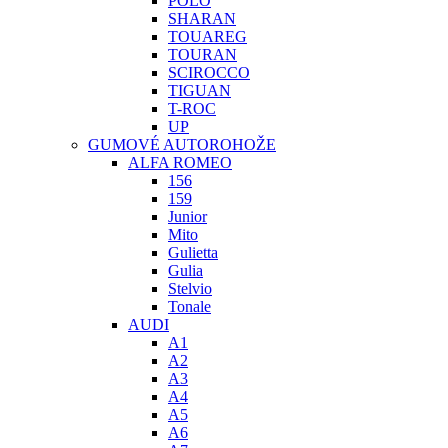
POLO
SHARAN
TOUAREG
TOURAN
SCIROCCO
TIGUAN
T-ROC
UP
GUMOVÉ AUTOROHOŽE
ALFA ROMEO
156
159
Junior
Mito
Gulietta
Gulia
Stelvio
Tonale
AUDI
A1
A2
A3
A4
A5
A6