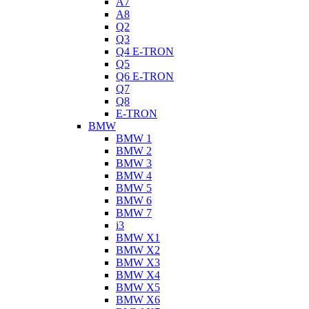
A7
A8
Q2
Q3
Q4 E-TRON
Q5
Q6 E-TRON
Q7
Q8
E-TRON
BMW
BMW 1
BMW 2
BMW 3
BMW 4
BMW 5
BMW 6
BMW 7
i3
BMW X1
BMW X2
BMW X3
BMW X4
BMW X5
BMW X6