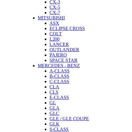
CX-3
CX-5
CX-7
MITSUBISHI
ASX
ECLIPSE CROSS
COLT
L200
LANCER
OUTLANDER
PAJERO
SPACE STAR
MERCEDES - BENZ
A-CLASS
B-CLASS
C-CLASS
CLA
CLS
E-CLASS
GL
GLA
GLC
GLE / GLE COUPE
GLK
S-CLASS