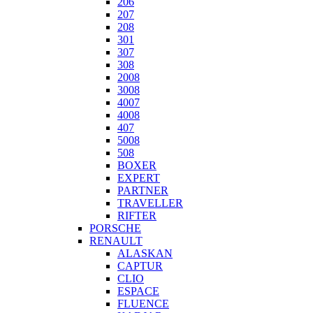
206
207
208
301
307
308
2008
3008
4007
4008
407
5008
508
BOXER
EXPERT
PARTNER
TRAVELLER
RIFTER
PORSCHE
RENAULT
ALASKAN
CAPTUR
CLIO
ESPACE
FLUENCE