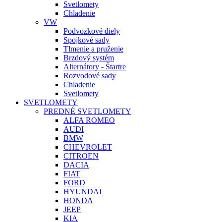
Svetlomety
Chladenie
VW
Podvozkové diely
Spojkové sady
Tlmenie a pruženie
Brzdový systém
Alternátory - Štartre
Rozvodové sady
Chladenie
Svetlomety
SVETLOMETY
PREDNÉ SVETLOMETY
ALFA ROMEO
AUDI
BMW
CHEVROLET
CITROEN
DACIA
FIAT
FORD
HYUNDAI
HONDA
JEEP
KIA