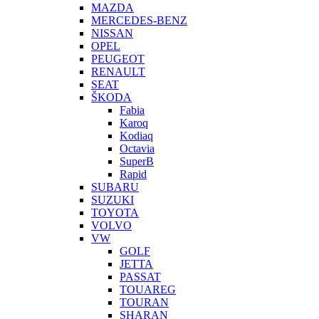
MAZDA
MERCEDES-BENZ
NISSAN
OPEL
PEUGEOT
RENAULT
SEAT
ŠKODA
Fabia
Karoq
Kodiaq
Octavia
SuperB
Rapid
SUBARU
SUZUKI
TOYOTA
VOLVO
VW
GOLF
JETTA
PASSAT
TOUAREG
TOURAN
SHARAN