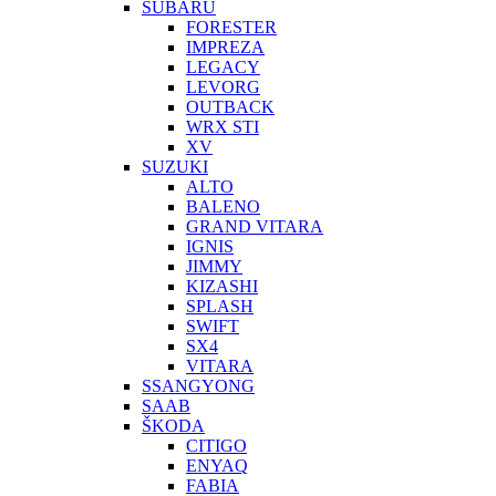
SUBARU
FORESTER
IMPREZA
LEGACY
LEVORG
OUTBACK
WRX STI
XV
SUZUKI
ALTO
BALENO
GRAND VITARA
IGNIS
JIMMY
KIZASHI
SPLASH
SWIFT
SX4
VITARA
SSANGYONG
SAAB
ŠKODA
CITIGO
ENYAQ
FABIA