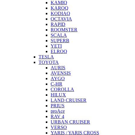
KAMIQ
KAROQ
KODIAQ
OCTAVIA
RAPID
ROOMSTER
SCALA
SUPERB
YETI
ELROQ
TESLA
TOYOTA
AURIS
AVENSIS
AYGO
C-HR
COROLLA
HILUX
LAND CRUISER
PRIUS
proAce
RAV 4
URBAN CRUISER
VERSO
YARIS / YARIS CROSS