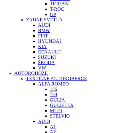
TIGUAN
T-ROC
UP
ZADNÉ SVETLÁ
AUDI
BMW
FIAT
HYUNDAI
KIA
RENAULT
SUZUKI
ŠKODA
VW
AUTOROHOŽE
TEXTILNÉ AUTOKOBERCE
ALFA ROMEO
156
159
GULIA
GULIETTA
MITO
STELVIO
AUDI
A1
A2