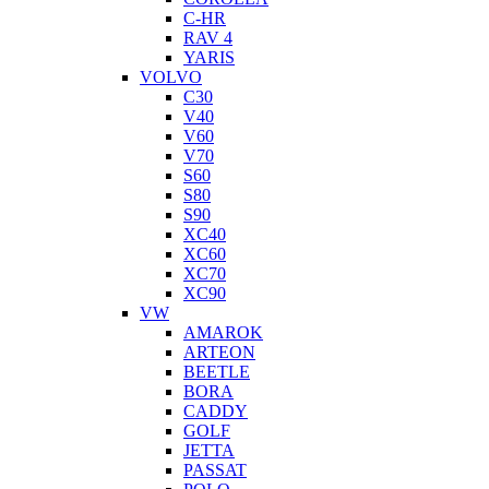
C-HR
RAV 4
YARIS
VOLVO
C30
V40
V60
V70
S60
S80
S90
XC40
XC60
XC70
XC90
VW
AMAROK
ARTEON
BEETLE
BORA
CADDY
GOLF
JETTA
PASSAT