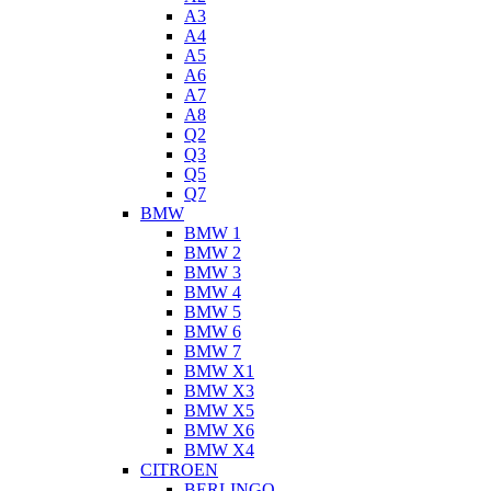
A3
A4
A5
A6
A7
A8
Q2
Q3
Q5
Q7
BMW
BMW 1
BMW 2
BMW 3
BMW 4
BMW 5
BMW 6
BMW 7
BMW X1
BMW X3
BMW X5
BMW X6
BMW X4
CITROEN
BERLINGO