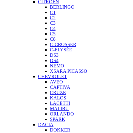
CITROEN
BERLINGO
C1
C2
C3
C4
C5
C8
C-CROSSER
C-ELYSÉE
DS3
DS4
NEMO
XSARA PICASSO
CHEVROLET
AVEO
CAPTIVA
CRUZE
KALOS
LACETTI
MALIBU
ORLANDO
SPARK
DACIA
DOKKER