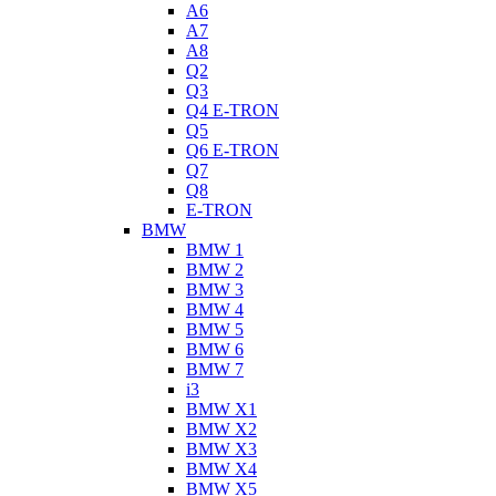
A6
A7
A8
Q2
Q3
Q4 E-TRON
Q5
Q6 E-TRON
Q7
Q8
E-TRON
BMW
BMW 1
BMW 2
BMW 3
BMW 4
BMW 5
BMW 6
BMW 7
i3
BMW X1
BMW X2
BMW X3
BMW X4
BMW X5