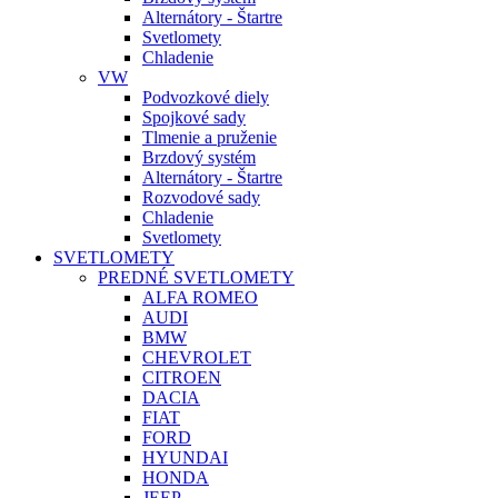
Alternátory - Štartre
Svetlomety
Chladenie
VW
Podvozkové diely
Spojkové sady
Tlmenie a pruženie
Brzdový systém
Alternátory - Štartre
Rozvodové sady
Chladenie
Svetlomety
SVETLOMETY
PREDNÉ SVETLOMETY
ALFA ROMEO
AUDI
BMW
CHEVROLET
CITROEN
DACIA
FIAT
FORD
HYUNDAI
HONDA
JEEP