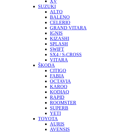
XV
SUZUKI
ALTO
BALENO
CELERIO
GRAND VITARA
IGNIS
KIZASHI
SPLASH
SWIFT
SX4 / S-CROSS
VITARA
ŠKODA
CITIGO
FABIA
OCTAVIA
KAROQ
KODIAQ
RAPID
ROOMSTER
SUPERB
YETI
TOYOTA
AURIS
AVENSIS