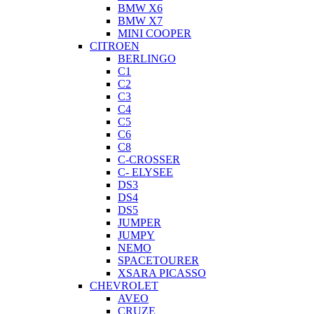
BMW X6
BMW X7
MINI COOPER
CITROEN
BERLINGO
C1
C2
C3
C4
C5
C6
C8
C-CROSSER
C- ELYSEE
DS3
DS4
DS5
JUMPER
JUMPY
NEMO
SPACETOURER
XSARA PICASSO
CHEVROLET
AVEO
CRUZE