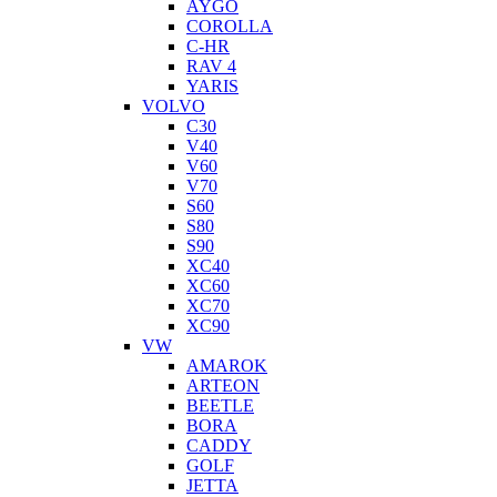
AYGO
COROLLA
C-HR
RAV 4
YARIS
VOLVO
C30
V40
V60
V70
S60
S80
S90
XC40
XC60
XC70
XC90
VW
AMAROK
ARTEON
BEETLE
BORA
CADDY
GOLF
JETTA