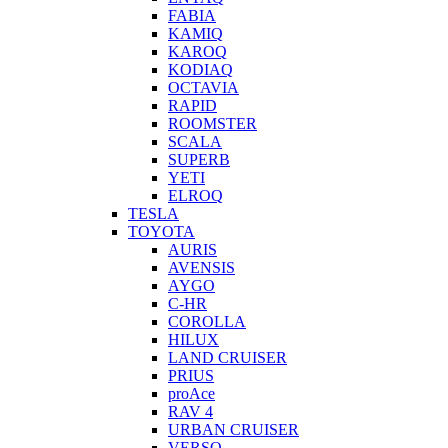
FABIA
KAMIQ
KAROQ
KODIAQ
OCTAVIA
RAPID
ROOMSTER
SCALA
SUPERB
YETI
ELROQ
TESLA
TOYOTA
AURIS
AVENSIS
AYGO
C-HR
COROLLA
HILUX
LAND CRUISER
PRIUS
proAce
RAV 4
URBAN CRUISER
VERSO