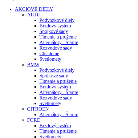
AKCIOVÉ DIELY
AUDI
Podvozkové diely
Brzdový systém
Spojkové sady
Tlmenie a pruženie
Alternátory - Štartre
Rozvodové sady
Chladenie
Svetlomety
BMW
Podvozkové diely
Spojkové sady
Tlmenie a pruženie
Brzdový systém
Alternátory - Štartre
Rozvodové sady
Svetlomety
CITROEN
Alternátory - Štartre
FORD
Brzdový systém
Tlmenie a pruženie
Svetlomety