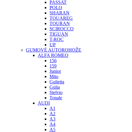
PASSAT
POLO
SHARAN
TOUAREG
TOURAN
SCIROCCO
TIGUAN
T-ROC
UP
GUMOVÉ AUTOROHOŽE
ALFA ROMEO
156
159
Junior
Mito
Gulietta
Gulia
Stelvio
Tonale
AUDI
A1
A2
A3
A4
A5