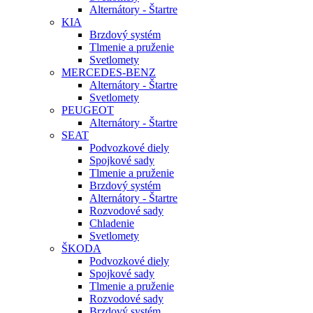
Alternátory - Štartre
KIA
Brzdový systém
Tlmenie a pruženie
Svetlomety
MERCEDES-BENZ
Alternátory - Štartre
Svetlomety
PEUGEOT
Alternátory - Štartre
SEAT
Podvozkové diely
Spojkové sady
Tlmenie a pruženie
Brzdový systém
Alternátory - Štartre
Rozvodové sady
Chladenie
Svetlomety
ŠKODA
Podvozkové diely
Spojkové sady
Tlmenie a pruženie
Rozvodové sady
Brzdový systém