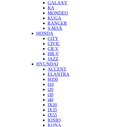
GALAXY
KA
MONDEO
KUGA
RANGER
S-MAX
HONDA
CITY
CIVIC
CR-V
HR-V
JAZZ
HYUNDAI
ACCENT
ELANTRA
H350
I10
i20
i30
i40
IX20
IX35
IX55
IONIQ
KONA