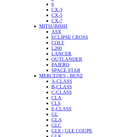
6
CX-3
CX-5
CX-7
MITSUBISHI
ASX
ECLIPSE CROSS
COLT
L200
LANCER
OUTLANDER
PAJERO
SPACE STAR
MERCEDES - BENZ
A-CLASS
B-CLASS
C-CLASS
CLA
CLS
E-CLASS
GL
GLA
GLC
GLE / GLE COUPE
GLK