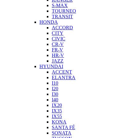
S-MAX
TOURNEO
TRANSIT
HONDA
ACCORD
CITY
CIVIC
CR-V
FR-V
HR-V
JAZZ
HYUNDAI
ACCENT
ELANTRA
I10
I20
I30
I40
IX20
IX35
IX55
KONA
SANTA FÉ
SONATA