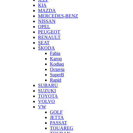
KIA
MAZDA
MERCEDES-BENZ
NISSAN
OPEL
PEUGEOT
RENAULT
SEAT
ŠKODA
Fabia
Karoq
Kodiaq
Octavia
SuperB
Rapid
SUBARU
SUZUKI
TOYOTA
VOLVO
VW
GOLF
JETTA
PASSAT
TOUAREG