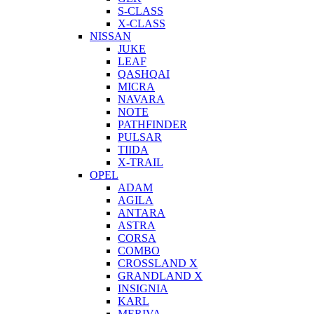
S-CLASS
X-CLASS
NISSAN
JUKE
LEAF
QASHQAI
MICRA
NAVARA
NOTE
PATHFINDER
PULSAR
TIIDA
X-TRAIL
OPEL
ADAM
AGILA
ANTARA
ASTRA
CORSA
COMBO
CROSSLAND X
GRANDLAND X
INSIGNIA
KARL
MERIVA