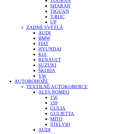
TOURAN
SHARAN
TIGUAN
T-ROC
UP
ZADNÉ SVETLÁ
AUDI
BMW
FIAT
HYUNDAI
KIA
RENAULT
SUZUKI
ŠKODA
VW
AUTOROHOŽE
TEXTILNÉ AUTOKOBERCE
ALFA ROMEO
156
159
GULIA
GULIETTA
MITO
STELVIO
AUDI