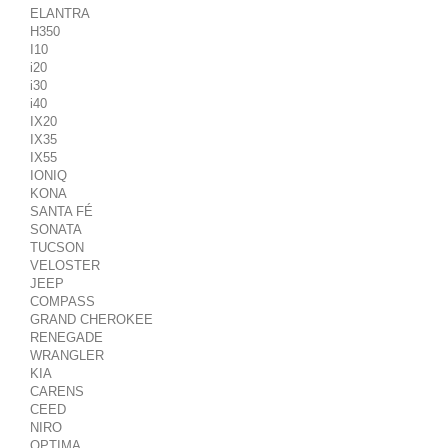
ELANTRA
H350
I10
i20
i30
i40
IX20
IX35
IX55
IONIQ
KONA
SANTA FÉ
SONATA
TUCSON
VELOSTER
JEEP
COMPASS
GRAND CHEROKEE
RENEGADE
WRANGLER
KIA
CARENS
CEED
NIRO
OPTIMA