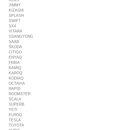
JIMMY
KIZASHI
SPLASH
SWIFT
SX4
VITARA
SSANGYONG
SAAB
ŠKODA
CITIGO
ENYAQ
FABIA
KAMIQ
KAROQ
KODIAQ
OCTAVIA
RAPID
ROOMSTER
SCALA
SUPERB
YETI
ELROQ
TESLA
TOYOTA