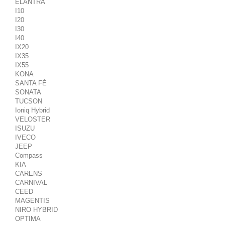
ELANTRA
I10
I20
I30
I40
IX20
IX35
IX55
KONA
SANTA FÉ
SONATA
TUCSON
Ioniq Hybrid
VELOSTER
ISUZU
IVECO
JEEP
Compass
KIA
CARENS
CARNIVAL
CEED
MAGENTIS
NIRO HYBRID
OPTIMA