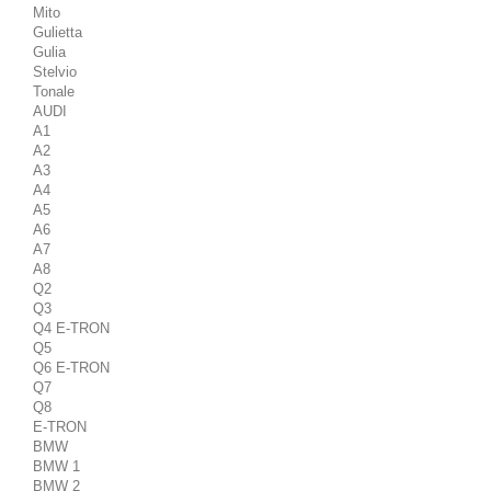
Mito
Gulietta
Gulia
Stelvio
Tonale
AUDI
A1
A2
A3
A4
A5
A6
A7
A8
Q2
Q3
Q4 E-TRON
Q5
Q6 E-TRON
Q7
Q8
E-TRON
BMW
BMW 1
BMW 2