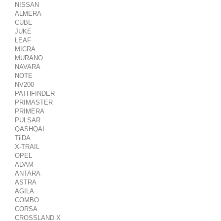
NISSAN
ALMERA
CUBE
JUKE
LEAF
MICRA
MURANO
NAVARA
NOTE
NV200
PATHFINDER
PRIMASTER
PRIMERA
PULSAR
QASHQAI
TiiDA
X-TRAIL
OPEL
ADAM
ANTARA
ASTRA
AGILA
COMBO
CORSA
CROSSLAND X