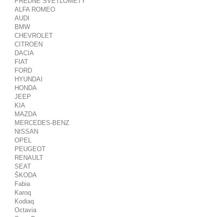
PREDNÉ SVETLOMETY
ALFA ROMEO
AUDI
BMW
CHEVROLET
CITROEN
DACIA
FIAT
FORD
HYUNDAI
HONDA
JEEP
KIA
MAZDA
MERCEDES-BENZ
NISSAN
OPEL
PEUGEOT
RENAULT
SEAT
ŠKODA
Fabia
Karoq
Kodiaq
Octavia