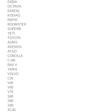
FABIA
OCTAVIA
KAROQ
KODIAQ
RAPID
ROOMSTER
SUPERB
YETI
TOYOTA
AURIS
AVENSIS
AYGO
COROLLA
C-HR
RAV 4
YARIS
VOLVO
C30
V40
V60
V70
S60
S80
S90
XC40