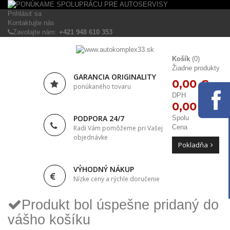
Prihlásiť sa
Kontaktujte nás
Zavolajte nám:
+421 948 610 353
Košík
(0)
Žiadne produkty
GARANCIA ORIGINALITY
0,00 €
ponúkaného tovaru
DPH
0,00 €
PODPORA 24/7
Spolu
Cena
Radi Vám pomôžeme pri Vašej
objednávke
Pokladňa
VÝHODNÝ NÁKUP
Nízke ceny a rýchle doručenie
Produkt bol úspešne pridaný do
vášho košíku