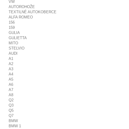
VW
AUTOROHOŽE
TEXTILNÉ AUTOKOBERCE
ALFA ROMEO
156
159
GULIA
GULIETTA
MITO
STELVIO
AUDI
A1
A2
A3
A4
A5
A6
A7
A8
Q2
Q3
Q5
Q7
BMW
BMW 1