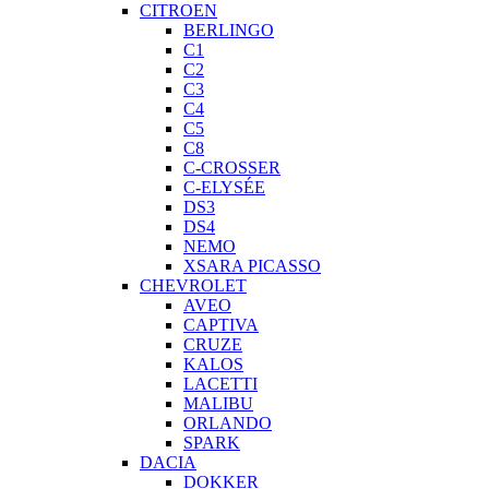
CITROEN
BERLINGO
C1
C2
C3
C4
C5
C8
C-CROSSER
C-ELYSÉE
DS3
DS4
NEMO
XSARA PICASSO
CHEVROLET
AVEO
CAPTIVA
CRUZE
KALOS
LACETTI
MALIBU
ORLANDO
SPARK
DACIA
DOKKER