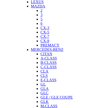
LEXUS
MAZDA
2
3
5
6
CX-3
CX-5
CX-7
CX-9
PREMACY
MERCEDES-BENZ
CITAN
A-CLASS
B-CLASS
C-CLASS
CLA
CLS
E-CLASS
GL
GLA
GLC
GLE / GLE COUPE
GLK
M-CLASS