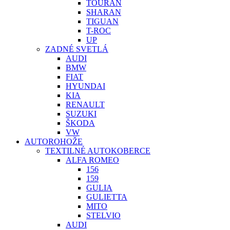
TOURAN
SHARAN
TIGUAN
T-ROC
UP
ZADNÉ SVETLÁ
AUDI
BMW
FIAT
HYUNDAI
KIA
RENAULT
SUZUKI
ŠKODA
VW
AUTOROHOŽE
TEXTILNÉ AUTOKOBERCE
ALFA ROMEO
156
159
GULIA
GULIETTA
MITO
STELVIO
AUDI