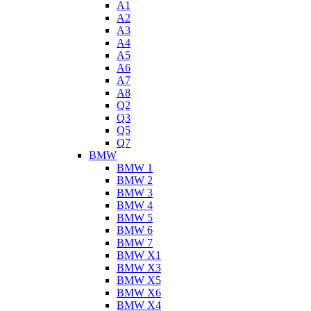
A1
A2
A3
A4
A5
A6
A7
A8
Q2
Q3
Q5
Q7
BMW
BMW 1
BMW 2
BMW 3
BMW 4
BMW 5
BMW 6
BMW 7
BMW X1
BMW X3
BMW X5
BMW X6
BMW X4