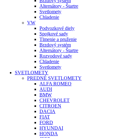
Brzdový systém
Alternátory - Štartre
Svetlomety
Chladenie
VW
Podvozkové diely
Spojkové sady
Tlmenie a pruženie
Brzdový systém
Alternátory - Štartre
Rozvodové sady
Chladenie
Svetlomety
SVETLOMETY
PREDNÉ SVETLOMETY
ALFA ROMEO
AUDI
BMW
CHEVROLET
CITROEN
DACIA
FIAT
FORD
HYUNDAI
HONDA