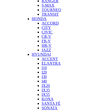
RANGER
S-MAX
TOURNEO
TRANSIT
HONDA
ACCORD
CITY
CIVIC
CR-V
FR-V
HR-V
JAZZ
HYUNDAI
ACCENT
ELANTRA
I10
I20
I30
I40
IX20
IX35
IX55
KONA
SANTA FÉ
SONATA