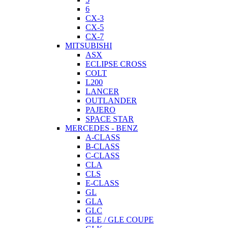
6
CX-3
CX-5
CX-7
MITSUBISHI
ASX
ECLIPSE CROSS
COLT
L200
LANCER
OUTLANDER
PAJERO
SPACE STAR
MERCEDES - BENZ
A-CLASS
B-CLASS
C-CLASS
CLA
CLS
E-CLASS
GL
GLA
GLC
GLE / GLE COUPE