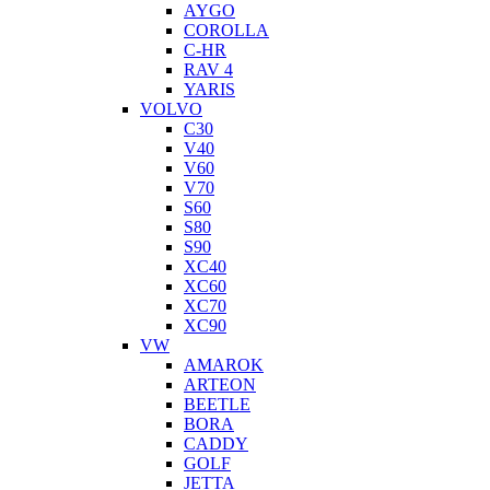
AYGO
COROLLA
C-HR
RAV 4
YARIS
VOLVO
C30
V40
V60
V70
S60
S80
S90
XC40
XC60
XC70
XC90
VW
AMAROK
ARTEON
BEETLE
BORA
CADDY
GOLF
JETTA