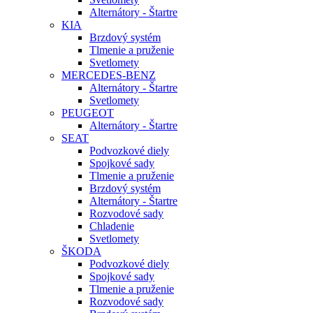
Alternátory - Štartre
KIA
Brzdový systém
Tlmenie a pruženie
Svetlomety
MERCEDES-BENZ
Alternátory - Štartre
Svetlomety
PEUGEOT
Alternátory - Štartre
SEAT
Podvozkové diely
Spojkové sady
Tlmenie a pruženie
Brzdový systém
Alternátory - Štartre
Rozvodové sady
Chladenie
Svetlomety
ŠKODA
Podvozkové diely
Spojkové sady
Tlmenie a pruženie
Rozvodové sady