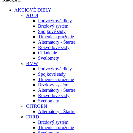
AKCIOVÉ DIELY
AUDI
Podvozkové diely
Brzdový systém
Spojkové sady
Tlmenie a pruženie
Alternátory - Štartre
Rozvodové sady
Chladenie
Svetlomety
BMW
Podvozkové diely
Spojkové sady
Tlmenie a pruženie
Brzdový systém
Alternátory - Štartre
Rozvodové sady
Svetlomety
CITROEN
Alternátory - Štartre
FORD
Brzdový systém
Tlmenie a pruženie
Svetlomety