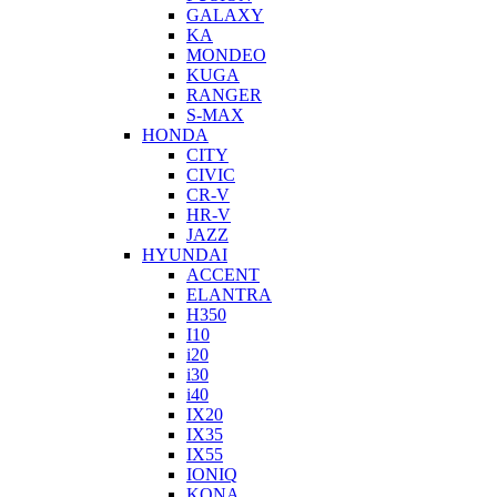
GALAXY
KA
MONDEO
KUGA
RANGER
S-MAX
HONDA
CITY
CIVIC
CR-V
HR-V
JAZZ
HYUNDAI
ACCENT
ELANTRA
H350
I10
i20
i30
i40
IX20
IX35
IX55
IONIQ
KONA