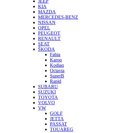
JEEP
KIA
MAZDA
MERCEDES-BENZ
NISSAN
OPEL
PEUGEOT
RENAULT
SEAT
ŠKODA
Fabia
Karoq
Kodiaq
Octavia
SuperB
Rapid
SUBARU
SUZUKI
TOYOTA
VOLVO
VW
GOLF
JETTA
PASSAT
TOUAREG