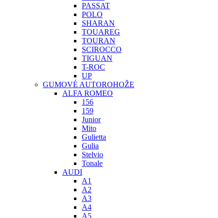
PASSAT
POLO
SHARAN
TOUAREG
TOURAN
SCIROCCO
TIGUAN
T-ROC
UP
GUMOVÉ AUTOROHOŽE
ALFA ROMEO
156
159
Junior
Mito
Gulietta
Gulia
Stelvio
Tonale
AUDI
A1
A2
A3
A4
A5