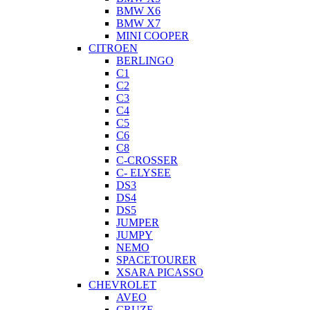
BMW X6
BMW X7
MINI COOPER
CITROEN
BERLINGO
C1
C2
C3
C4
C5
C6
C8
C-CROSSER
C- ELYSEE
DS3
DS4
DS5
JUMPER
JUMPY
NEMO
SPACETOURER
XSARA PICASSO
CHEVROLET
AVEO
CRUZE