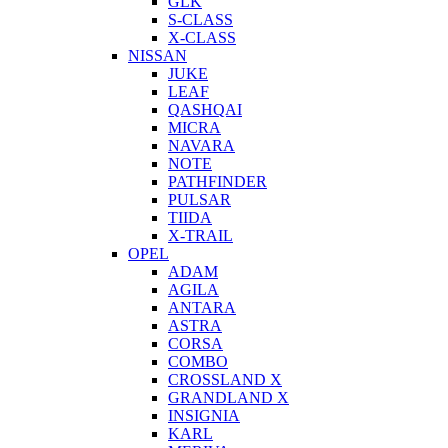
GLK
S-CLASS
X-CLASS
NISSAN
JUKE
LEAF
QASHQAI
MICRA
NAVARA
NOTE
PATHFINDER
PULSAR
TIIDA
X-TRAIL
OPEL
ADAM
AGILA
ANTARA
ASTRA
CORSA
COMBO
CROSSLAND X
GRANDLAND X
INSIGNIA
KARL