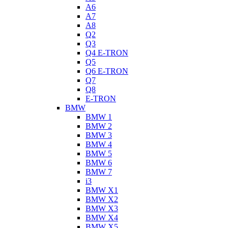
A6
A7
A8
Q2
Q3
Q4 E-TRON
Q5
Q6 E-TRON
Q7
Q8
E-TRON
BMW
BMW 1
BMW 2
BMW 3
BMW 4
BMW 5
BMW 6
BMW 7
i3
BMW X1
BMW X2
BMW X3
BMW X4
BMW X5