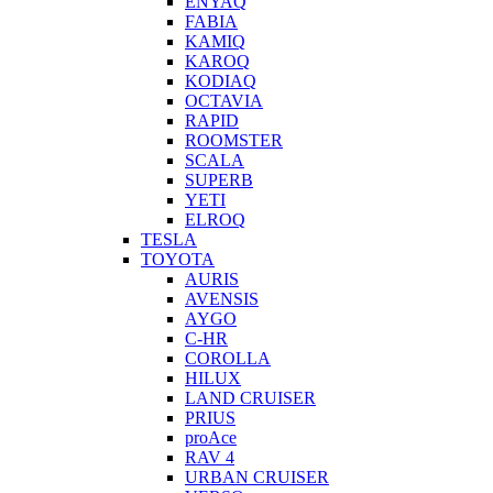
ENYAQ
FABIA
KAMIQ
KAROQ
KODIAQ
OCTAVIA
RAPID
ROOMSTER
SCALA
SUPERB
YETI
ELROQ
TESLA
TOYOTA
AURIS
AVENSIS
AYGO
C-HR
COROLLA
HILUX
LAND CRUISER
PRIUS
proAce
RAV 4
URBAN CRUISER