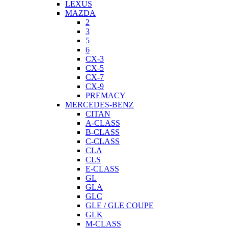
LEXUS
MAZDA
2
3
5
6
CX-3
CX-5
CX-7
CX-9
PREMACY
MERCEDES-BENZ
CITAN
A-CLASS
B-CLASS
C-CLASS
CLA
CLS
E-CLASS
GL
GLA
GLC
GLE / GLE COUPE
GLK
M-CLASS