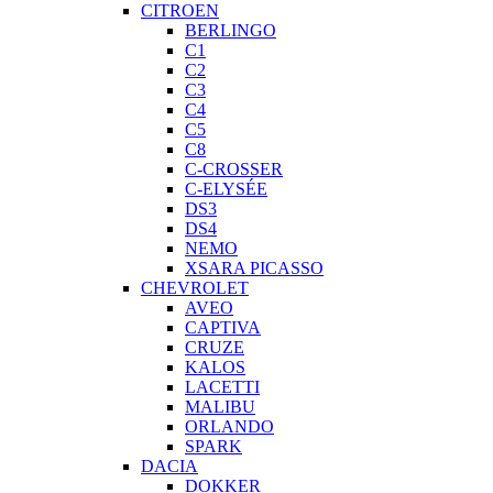
CITROEN
BERLINGO
C1
C2
C3
C4
C5
C8
C-CROSSER
C-ELYSÉE
DS3
DS4
NEMO
XSARA PICASSO
CHEVROLET
AVEO
CAPTIVA
CRUZE
KALOS
LACETTI
MALIBU
ORLANDO
SPARK
DACIA
DOKKER