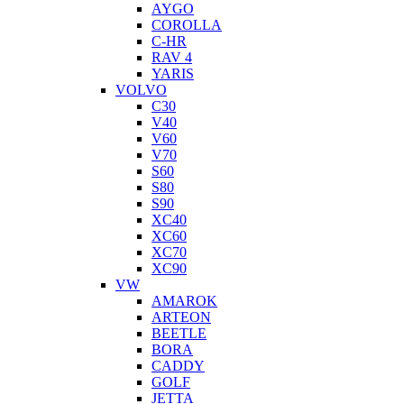
AYGO
COROLLA
C-HR
RAV 4
YARIS
VOLVO
C30
V40
V60
V70
S60
S80
S90
XC40
XC60
XC70
XC90
VW
AMAROK
ARTEON
BEETLE
BORA
CADDY
GOLF
JETTA