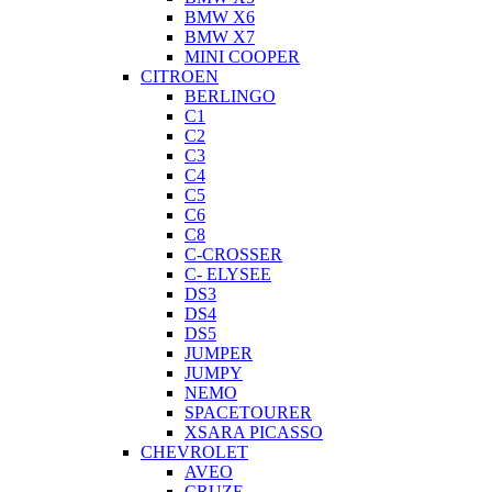
BMW X6
BMW X7
MINI COOPER
CITROEN
BERLINGO
C1
C2
C3
C4
C5
C6
C8
C-CROSSER
C- ELYSEE
DS3
DS4
DS5
JUMPER
JUMPY
NEMO
SPACETOURER
XSARA PICASSO
CHEVROLET
AVEO
CRUZE