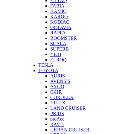
ENYAQ
FABIA
KAMIQ
KAROQ
KODIAQ
OCTAVIA
RAPID
ROOMSTER
SCALA
SUPERB
YETI
ELROQ
TESLA
TOYOTA
AURIS
AVENSIS
AYGO
C-HR
COROLLA
HILUX
LAND CRUISER
PRIUS
proAce
RAV 4
URBAN CRUISER