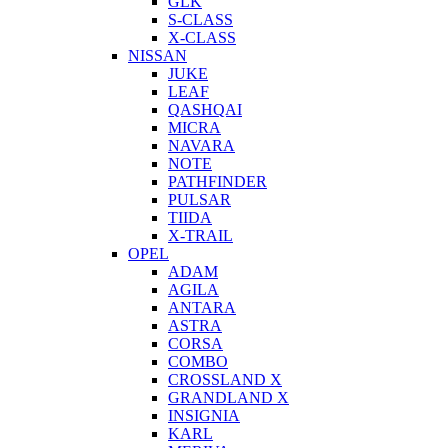
GLK
S-CLASS
X-CLASS
NISSAN
JUKE
LEAF
QASHQAI
MICRA
NAVARA
NOTE
PATHFINDER
PULSAR
TIIDA
X-TRAIL
OPEL
ADAM
AGILA
ANTARA
ASTRA
CORSA
COMBO
CROSSLAND X
GRANDLAND X
INSIGNIA
KARL