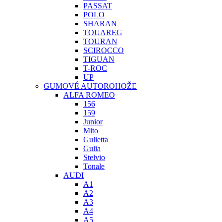
PASSAT
POLO
SHARAN
TOUAREG
TOURAN
SCIROCCO
TIGUAN
T-ROC
UP
GUMOVÉ AUTOROHOŽE
ALFA ROMEO
156
159
Junior
Mito
Gulietta
Gulia
Stelvio
Tonale
AUDI
A1
A2
A3
A4
A5