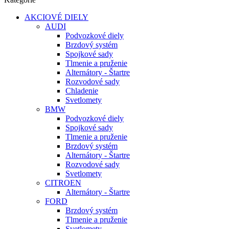
AKCIOVÉ DIELY
AUDI
Podvozkové diely
Brzdový systém
Spojkové sady
Tlmenie a pruženie
Alternátory - Štartre
Rozvodové sady
Chladenie
Svetlomety
BMW
Podvozkové diely
Spojkové sady
Tlmenie a pruženie
Brzdový systém
Alternátory - Štartre
Rozvodové sady
Svetlomety
CITROEN
Alternátory - Štartre
FORD
Brzdový systém
Tlmenie a pruženie
Svetlomety