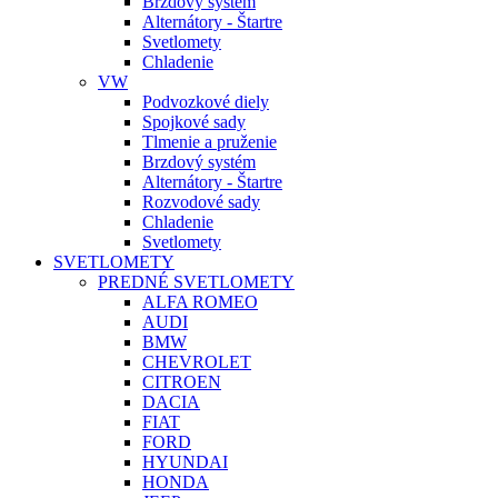
Brzdový systém
Alternátory - Štartre
Svetlomety
Chladenie
VW
Podvozkové diely
Spojkové sady
Tlmenie a pruženie
Brzdový systém
Alternátory - Štartre
Rozvodové sady
Chladenie
Svetlomety
SVETLOMETY
PREDNÉ SVETLOMETY
ALFA ROMEO
AUDI
BMW
CHEVROLET
CITROEN
DACIA
FIAT
FORD
HYUNDAI
HONDA