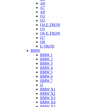
A6
A7
A8
Q2
Q3
Q4 E-TRON
Q5
Q6 E-TRON
Q7
Q8
E-TRON
BMW
BMW 1
BMW 2
BMW 3
BMW 4
BMW 5
BMW 6
BMW 7
i3
BMW X1
BMW X2
BMW X3
BMW X4
BMW X5