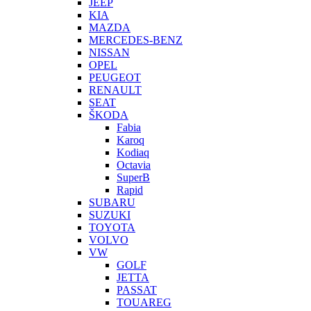
JEEP
KIA
MAZDA
MERCEDES-BENZ
NISSAN
OPEL
PEUGEOT
RENAULT
SEAT
ŠKODA
Fabia
Karoq
Kodiaq
Octavia
SuperB
Rapid
SUBARU
SUZUKI
TOYOTA
VOLVO
VW
GOLF
JETTA
PASSAT
TOUAREG