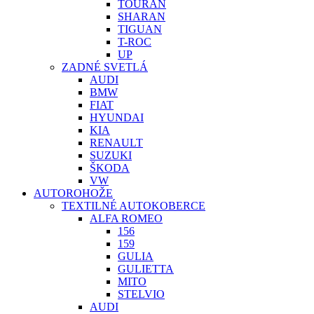
TOURAN
SHARAN
TIGUAN
T-ROC
UP
ZADNÉ SVETLÁ
AUDI
BMW
FIAT
HYUNDAI
KIA
RENAULT
SUZUKI
ŠKODA
VW
AUTOROHOŽE
TEXTILNÉ AUTOKOBERCE
ALFA ROMEO
156
159
GULIA
GULIETTA
MITO
STELVIO
AUDI