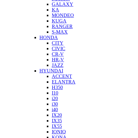
GALAXY
KA
MONDEO
KUGA
RANGER
S-MAX
HONDA
CITY
CIVIC
CR-V
HR-V
JAZZ
HYUNDAI
ACCENT
ELANTRA
H350
I10
i20
i30
i40
IX20
IX35
IX55
IONIQ
KONA