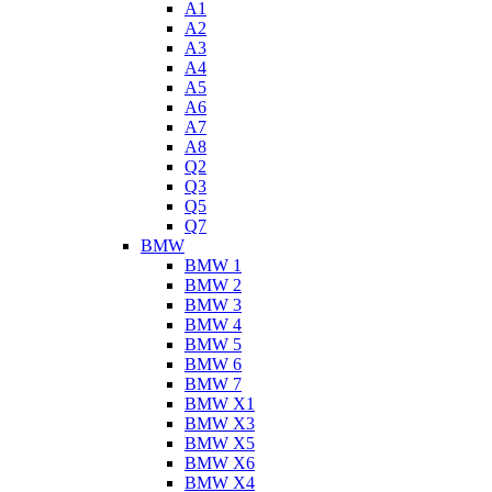
A1
A2
A3
A4
A5
A6
A7
A8
Q2
Q3
Q5
Q7
BMW
BMW 1
BMW 2
BMW 3
BMW 4
BMW 5
BMW 6
BMW 7
BMW X1
BMW X3
BMW X5
BMW X6
BMW X4