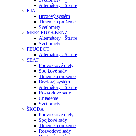
Alternátory - Štartre
KIA
Brzdový systém
Tlmenie a pruženie
Svetlomety
MERCEDES-BENZ
Alternátory - Štartre
Svetlomety
PEUGEOT
Alternátory - Štartre
SEAT
Podvozkové diely
Spojkové sady
Tlmenie a pruženie
Brzdový systém
Alternátory - Štartre
Rozvodové sady
Chladenie
Svetlomety
ŠKODA
Podvozkové diely
Spojkové sady
Tlmenie a pruženie
Rozvodové sady