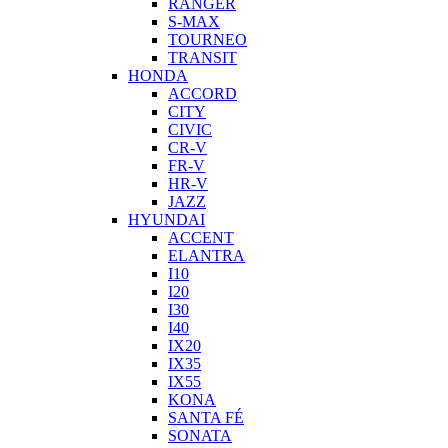
RANGER
S-MAX
TOURNEO
TRANSIT
HONDA
ACCORD
CITY
CIVIC
CR-V
FR-V
HR-V
JAZZ
HYUNDAI
ACCENT
ELANTRA
I10
I20
I30
I40
IX20
IX35
IX55
KONA
SANTA FÉ
SONATA