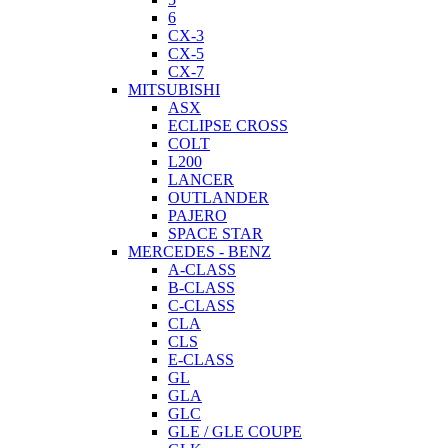
6
CX-3
CX-5
CX-7
MITSUBISHI
ASX
ECLIPSE CROSS
COLT
L200
LANCER
OUTLANDER
PAJERO
SPACE STAR
MERCEDES - BENZ
A-CLASS
B-CLASS
C-CLASS
CLA
CLS
E-CLASS
GL
GLA
GLC
GLE / GLE COUPE