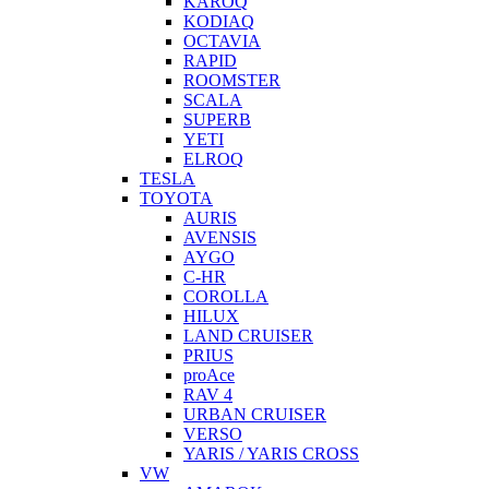
KAROQ
KODIAQ
OCTAVIA
RAPID
ROOMSTER
SCALA
SUPERB
YETI
ELROQ
TESLA
TOYOTA
AURIS
AVENSIS
AYGO
C-HR
COROLLA
HILUX
LAND CRUISER
PRIUS
proAce
RAV 4
URBAN CRUISER
VERSO
YARIS / YARIS CROSS
VW