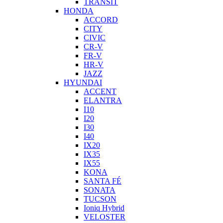
TRANSIT
HONDA
ACCORD
CITY
CIVIC
CR-V
FR-V
HR-V
JAZZ
HYUNDAI
ACCENT
ELANTRA
I10
I20
I30
I40
IX20
IX35
IX55
KONA
SANTA FÉ
SONATA
TUCSON
Ioniq Hybrid
VELOSTER