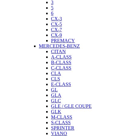
3
5
6
CX-3
CX-5
CX-7
CX-9
PREMACY
MERCEDES-BENZ
CITAN
A-CLASS
B-CLASS
C-CLASS
CLA
CLS
E-CLASS
GL
GLA
GLC
GLE / GLE COUPE
GLK
M-CLASS
S-CLASS
SPRINTER
VIANO