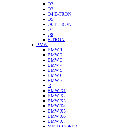
Q2
Q3
Q4 E-TRON
Q5
Q6 E-TRON
Q7
Q8
E-TRON
BMW
BMW 1
BMW 2
BMW 3
BMW 4
BMW 5
BMW 6
BMW 7
i3
BMW X1
BMW X2
BMW X3
BMW X4
BMW X5
BMW X6
BMW X7
MINI COOPER