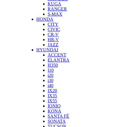
KUGA
RANGER
S-MAX
HONDA
CITY
CIVIC
CR-V
HR-V
JAZZ
HYUNDAI
ACCENT
ELANTRA
H350
I10
i20
i30
i40
IX20
IX35
IX55
IONIQ
KONA
SANTA FÉ
SONATA
TUCSON