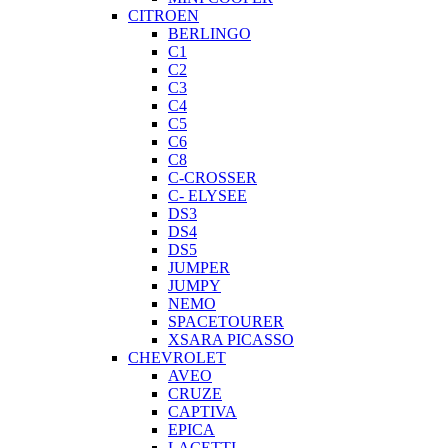
CITROEN
BERLINGO
C1
C2
C3
C4
C5
C6
C8
C-CROSSER
C- ELYSEE
DS3
DS4
DS5
JUMPER
JUMPY
NEMO
SPACETOURER
XSARA PICASSO
CHEVROLET
AVEO
CRUZE
CAPTIVA
EPICA
LACETTI