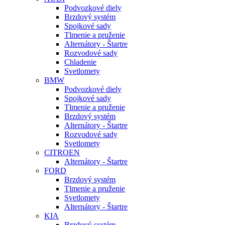
Podvozkové diely
Brzdový systém
Spojkové sady
Tlmenie a pruženie
Alternátory - Štartre
Rozvodové sady
Chladenie
Svetlomety
BMW
Podvozkové diely
Spojkové sady
Tlmenie a pruženie
Brzdový systém
Alternátory - Štartre
Rozvodové sady
Svetlomety
CITROEN
Alternátory - Štartre
FORD
Brzdový systém
Tlmenie a pruženie
Svetlomety
Alternátory - Štartre
KIA
Brzdový systém