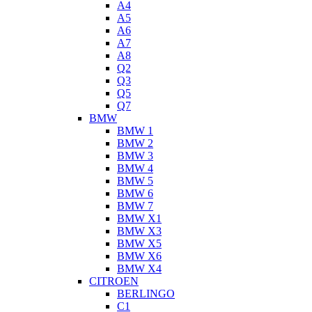
A4
A5
A6
A7
A8
Q2
Q3
Q5
Q7
BMW
BMW 1
BMW 2
BMW 3
BMW 4
BMW 5
BMW 6
BMW 7
BMW X1
BMW X3
BMW X5
BMW X6
BMW X4
CITROEN
BERLINGO
C1