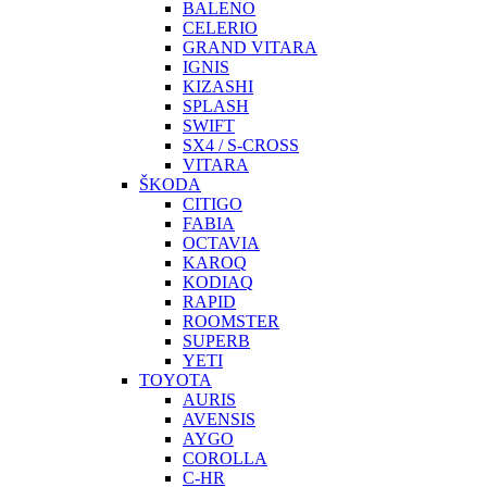
BALENO
CELERIO
GRAND VITARA
IGNIS
KIZASHI
SPLASH
SWIFT
SX4 / S-CROSS
VITARA
ŠKODA
CITIGO
FABIA
OCTAVIA
KAROQ
KODIAQ
RAPID
ROOMSTER
SUPERB
YETI
TOYOTA
AURIS
AVENSIS
AYGO
COROLLA
C-HR