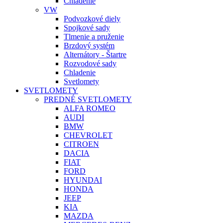
Chladenie
VW
Podvozkové diely
Spojkové sady
Tlmenie a pruženie
Brzdový systém
Alternátory - Štartre
Rozvodové sady
Chladenie
Svetlomety
SVETLOMETY
PREDNÉ SVETLOMETY
ALFA ROMEO
AUDI
BMW
CHEVROLET
CITROEN
DACIA
FIAT
FORD
HYUNDAI
HONDA
JEEP
KIA
MAZDA