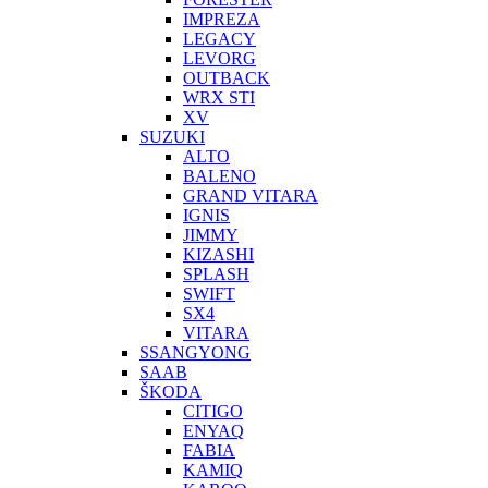
IMPREZA
LEGACY
LEVORG
OUTBACK
WRX STI
XV
SUZUKI
ALTO
BALENO
GRAND VITARA
IGNIS
JIMMY
KIZASHI
SPLASH
SWIFT
SX4
VITARA
SSANGYONG
SAAB
ŠKODA
CITIGO
ENYAQ
FABIA
KAMIQ