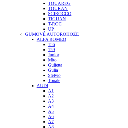
TOUAREG
TOURAN
SCIROCCO
TIGUAN
T-ROC
UP
GUMOVÉ AUTOROHOŽE
ALFA ROMEO
156
159
Junior
Mito
Gulietta
Gulia
Stelvio
Tonale
AUDI
A1
A2
A3
A4
A5
A6
A7
A8