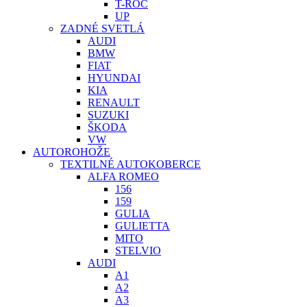
T-ROC
UP
ZADNÉ SVETLÁ
AUDI
BMW
FIAT
HYUNDAI
KIA
RENAULT
SUZUKI
ŠKODA
VW
AUTOROHOŽE
TEXTILNÉ AUTOKOBERCE
ALFA ROMEO
156
159
GULIA
GULIETTA
MITO
STELVIO
AUDI
A1
A2
A3