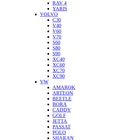
RAV 4
YARIS
VOLVO
C30
V40
V60
V70
S60
S80
S90
XC40
XC60
XC70
XC90
VW
AMAROK
ARTEON
BEETLE
BORA
CADDY
GOLF
JETTA
PASSAT
POLO
SHARAN