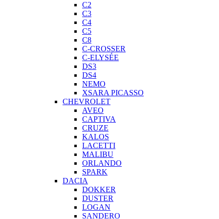
C2
C3
C4
C5
C8
C-CROSSER
C-ELYSÉE
DS3
DS4
NEMO
XSARA PICASSO
CHEVROLET
AVEO
CAPTIVA
CRUZE
KALOS
LACETTI
MALIBU
ORLANDO
SPARK
DACIA
DOKKER
DUSTER
LOGAN
SANDERO