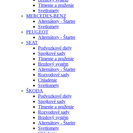
Tlmenie a pruženie
Svetlomety
MERCEDES-BENZ
Alternátory - Štartre
Svetlomety
PEUGEOT
Alternátory - Štartre
SEAT
Podvozkové diely
Spojkové sady
Tlmenie a pruženie
Brzdový systém
Alternátory - Štartre
Rozvodové sady
Chladenie
Svetlomety
ŠKODA
Podvozkové diely
Spojkové sady
Tlmenie a pruženie
Rozvodové sady
Brzdový systém
Alternátory - Štartre
Svetlomety