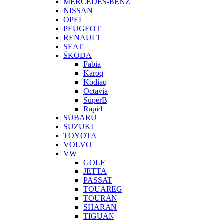
MERCEDES-BENZ
NISSAN
OPEL
PEUGEOT
RENAULT
SEAT
ŠKODA
Fabia
Karoq
Kodiaq
Octavia
SuperB
Rapid
SUBARU
SUZUKI
TOYOTA
VOLVO
VW
GOLF
JETTA
PASSAT
TOUAREG
TOURAN
SHARAN
TIGUAN